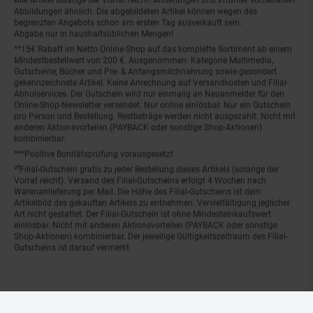
Abbildungen ähnlich. Die abgebildeten Artikel können wegen des
begrenzten Angebots schon am ersten Tag ausverkauft sein.
Abgabe nur in haushaltsüblichen Mengen!
**15€ Rabatt im Netto Online-Shop auf das komplette Sortiment ab einem
Mindestbestellwert von 200 €. Ausgenommen: Kategorie Multimedia,
Gutscheine, Bücher und Pre- & Anfangsmilchnahrung sowie gesondert
gekennzeichnete Artikel. Keine Anrechnung auf Versandkosten und Filial-
Abholservices. Der Gutschein wird nur einmalig an Neuanmelder für den
Online-Shop-Newsletter versendet. Nur online einlösbar. Nur ein Gutschein
pro Person und Bestellung. Restbeträge werden nicht ausgezahlt. Nicht mit
anderen Aktionsvorteilen (PAYBACK oder sonstige Shop-Aktionen)
kombinierbar.
***Positive Bonitätsprüfung vorausgesetzt
²⁰Filial-Gutschein gratis zu jeder Bestellung dieses Artikels (solange der
Vorrat reicht). Versand des Filial-Gutscheins erfolgt 4 Wochen nach
Warenanlieferung per Mail. Die Höhe des Filial-Gutscheins ist dem
Artikelbild des gekauften Artikels zu entnehmen. Vervielfältigung jeglicher
Art nicht gestattet. Der Filial-Gutschein ist ohne Mindesteinkaufswert
einlösbar. Nicht mit anderen Aktionsvorteilen (PAYBACK oder sonstige
Shop-Aktionen) kombinierbar. Der jeweilige Gültigkeitszeitraum des Filial-
Gutscheins ist darauf vermerkt.
© Netto Marken-Discount Stiftung & Co. KG |