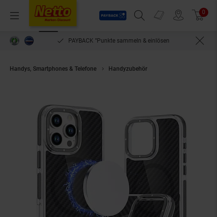
Payback
Prospekte
0
Arti
Menü
Suchfeld einblenden
Filiale finden
Warenkorb
PAYBACK °Punkte sammeln & einlösen
Handys, Smartphones & Telefone
Handyzubehör
Fiber Case Magnet Hü