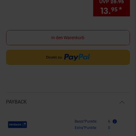
UVP
28.
95
UVP 
13.
*
Sie
95
In den Warenkorb
PAYBACK
Payback Punkte
Basis°Punkte:
6
Extra°Punkte:
0