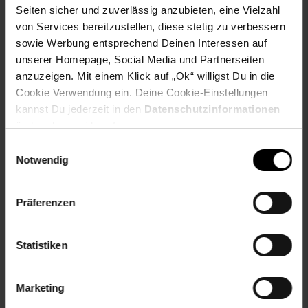
Seiten sicher und zuverlässig anzubieten, eine Vielzahl
Eu Verantwortliche Person Straße: Zechenstraße
von Services bereitzustellen, diese stetig zu verbessern
Gewählte Variante:
sowie Werbung entsprechend Deinen Interessen auf
unserer Homepage, Social Media und Partnerseiten
Farbe: Grau
anzuzeigen. Mit einem Klick auf „Ok“ willigst Du in die
Größe: 6,3
Cookie Verwendung ein. Deine Cookie-Einstellungen
kannst Du jederzeit in den
Datenschutzinformationen
Artikelnummer: 3010195000
ändern bzw. widerrufen.
EAN: 5903396420801
Artikel gehört zur Kategorie:
Handyzubehör
Einwilligungsauswahl
Notwendig
Präferenzen
Versandinformationen
Statistiken
Herstellerinformationen
Marketing