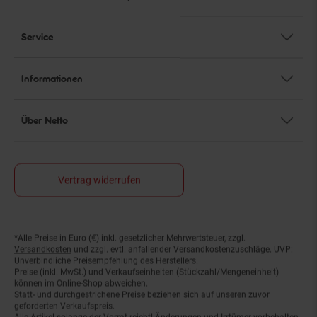
Service
Informationen
Über Netto
Vertrag widerrufen
*Alle Preise in Euro (€) inkl. gesetzlicher Mehrwertsteuer, zzgl.
Fußnoten
Versandkosten
und zzgl. evtl. anfallender Versandkostenzuschläge. UVP:
Unverbindliche Preisempfehlung des Herstellers.
Preise (inkl. MwSt.) und Verkaufseinheiten (Stückzahl/Mengeneinheit)
können im Online-Shop abweichen.
Statt- und durchgestrichene Preise beziehen sich auf unseren zuvor
geforderten Verkaufspreis.
Alle Artikel solange der Vorrat reicht! Änderungen und Irrtümer vorbehalten.