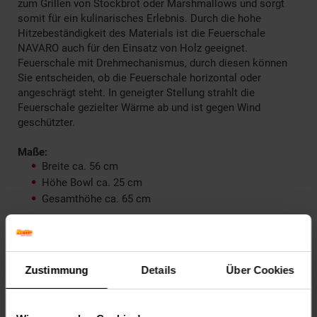
zum Grillen von Stockbrot oder Marshmallows und sorgt
somit für ein kulinarisches Erlebnis. Durch die hohe
Hitzebeständigkeit des Materials ist die Feuerschale
NAVARO auch für den Einsatz von Holz geeignet.
Feuerschale mit Drehmechanismus, durch diesen können
Sie entscheiden, ob die Feuerschale horizontal oder
angeschrägt steht. In geneigter Stellung strahlt die
Feuerschale gezielter Wärme ab und ist gegen Wind
geschützter.
Maße:
Breite ca. 56 cm
Höhe Bowl ca. 25 cm
Gesamthöhe ca. 65 cm
Farbe:
Schwarz
Zustimmung
Details
Über Cookies
Lieferumfang: