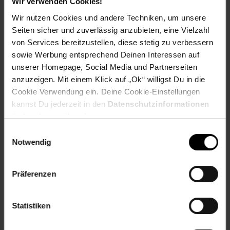
Schürhaken
Wir verwenden Cookies!
Brennholzrost
Wir nutzen Cookies und andere Techniken, um unsere
Seiten sicher und zuverlässig anzubieten, eine Vielzahl
Artikelnummer: 2679532001
von Services bereitzustellen, diese stetig zu verbessern
EAN: 4262456960147
sowie Werbung entsprechend Deinen Interessen auf
Artikel gehört zur Kategorie:
Feuerstellen
unserer Homepage, Social Media und Partnerseiten
anzuzeigen. Mit einem Klick auf „Ok“ willigst Du in die
Cookie Verwendung ein. Deine Cookie-Einstellungen
kannst Du jederzeit in den
Datenschutzinformationen
Versandinformationen
ändern bzw. widerrufen.
Einwilligungsauswahl
Herstellerinformationen
Notwendig
Präferenzen
Fußzeile
Weitere Online-Angebote
Statistiken