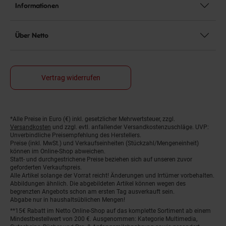
Informationen
Über Netto
Vertrag widerrufen
*Alle Preise in Euro (€) inkl. gesetzlicher Mehrwertsteuer, zzgl.
Fußnoten
Versandkosten
und zzgl. evtl. anfallender Versandkostenzuschläge. UVP:
Unverbindliche Preisempfehlung des Herstellers.
Preise (inkl. MwSt.) und Verkaufseinheiten (Stückzahl/Mengeneinheit)
können im Online-Shop abweichen.
Statt- und durchgestrichene Preise beziehen sich auf unseren zuvor
geforderten Verkaufspreis.
Alle Artikel solange der Vorrat reicht! Änderungen und Irrtümer vorbehalten.
Abbildungen ähnlich. Die abgebildeten Artikel können wegen des
begrenzten Angebots schon am ersten Tag ausverkauft sein.
Abgabe nur in haushaltsüblichen Mengen!
**15€ Rabatt im Netto Online-Shop auf das komplette Sortiment ab einem
Mindestbestellwert von 200 €. Ausgenommen: Kategorie Multimedia,