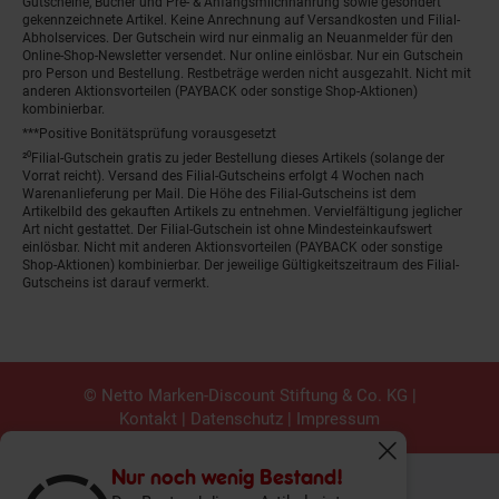
Gutscheine, Bücher und Pre- & Anfangsmilchnahrung sowie gesondert
gekennzeichnete Artikel. Keine Anrechnung auf Versandkosten und Filial-
Abholservices. Der Gutschein wird nur einmalig an Neuanmelder für den
Online-Shop-Newsletter versendet. Nur online einlösbar. Nur ein Gutschein
pro Person und Bestellung. Restbeträge werden nicht ausgezahlt. Nicht mit
anderen Aktionsvorteilen (PAYBACK oder sonstige Shop-Aktionen)
kombinierbar.
***Positive Bonitätsprüfung vorausgesetzt
²⁰Filial-Gutschein gratis zu jeder Bestellung dieses Artikels (solange der
Vorrat reicht). Versand des Filial-Gutscheins erfolgt 4 Wochen nach
Warenanlieferung per Mail. Die Höhe des Filial-Gutscheins ist dem
Artikelbild des gekauften Artikels zu entnehmen. Vervielfältigung jeglicher
Art nicht gestattet. Der Filial-Gutschein ist ohne Mindesteinkaufswert
einlösbar. Nicht mit anderen Aktionsvorteilen (PAYBACK oder sonstige
Shop-Aktionen) kombinierbar. Der jeweilige Gültigkeitszeitraum des Filial-
Gutscheins ist darauf vermerkt.
© Netto Marken-Discount Stiftung & Co. KG |
Kontakt
|
Datenschutz
|
Impressum
Fenster schliess
Nur noch wenig Bestand!