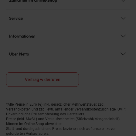
Zahlarten im Online-Shop
Service
Informationen
Über Netto
Vertrag widerrufen
*Alle Preise in Euro (€) inkl. gesetzlicher Mehrwertsteuer, zzgl.
Fußnoten
Versandkosten
und zzgl. evtl. anfallender Versandkostenzuschläge. UVP:
Unverbindliche Preisempfehlung des Herstellers.
Preise (inkl. MwSt.) und Verkaufseinheiten (Stückzahl/Mengeneinheit)
können im Online-Shop abweichen.
Statt- und durchgestrichene Preise beziehen sich auf unseren zuvor
geforderten Verkaufspreis.