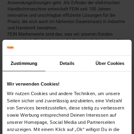
Anwendungslösungen geht. Als Erfinder der elektrischen
Handbohrmaschine entwickelt FEIN seit 150 Jahren
innovative und unschlagbar effiziente Lösungen für die
Praxis, die sich auch im härtesten Dauereinsatz in Industrie
und Handwerk bewähren.
FEIN Markenwerte sind das, was wir unseren Kunden
versprechen. Sie bestimmen die Kommunikation - von der
Produktentwicklung über die Werbemittel bis zum
Verkaufsgespräch.
Zustimmung
Details
Über Cookies
Artikelnummer: 2806429000
EAN: 4014586386263
Artikel gehört zur Kategorie:
Weiteres Werkzeug
Wir verwenden Cookies!
Wir nutzen Cookies und andere Techniken, um unsere
Seiten sicher und zuverlässig anzubieten, eine Vielzahl
Versandinformationen
von Services bereitzustellen, diese stetig zu verbessern
sowie Werbung entsprechend Deinen Interessen auf
unserer Homepage, Social Media und Partnerseiten
Herstellerinformationen
anzuzeigen. Mit einem Klick auf „Ok“ willigst Du in die