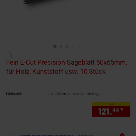
Fein E-Cut Precision-Sägeblatt 50x65mm,
für Holz, Kunststoff usw. 10 Stück
(Produkt a
Lieferzeit:
neue Ware ist bereits unterwegs
nur
121.
*
nur
44