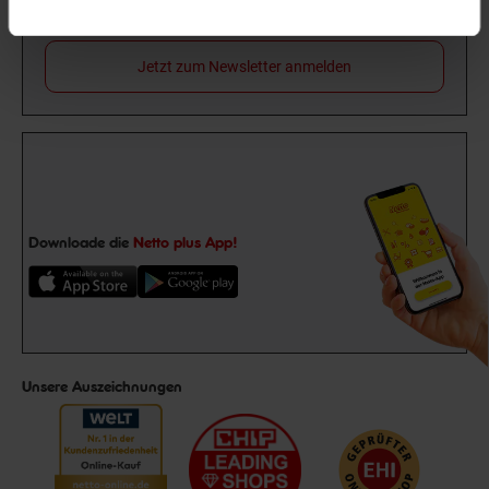
Gutschein
dir einen 15 €**-Gutschein!
Jetzt zum Newsletter anmelden
Downloade die
Netto plus App!
Unsere Auszeichnungen