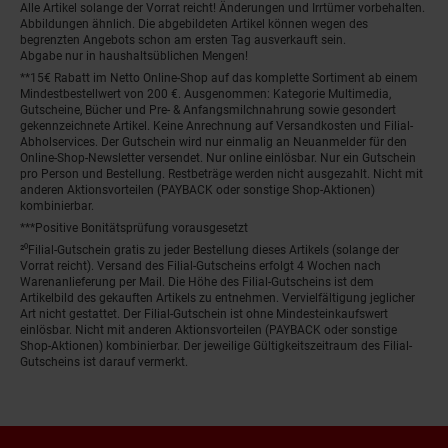
Alle Artikel solange der Vorrat reicht! Änderungen und Irrtümer vorbehalten.
Abbildungen ähnlich. Die abgebildeten Artikel können wegen des
begrenzten Angebots schon am ersten Tag ausverkauft sein.
Abgabe nur in haushaltsüblichen Mengen!
**15€ Rabatt im Netto Online-Shop auf das komplette Sortiment ab einem
Mindestbestellwert von 200 €. Ausgenommen: Kategorie Multimedia,
Gutscheine, Bücher und Pre- & Anfangsmilchnahrung sowie gesondert
gekennzeichnete Artikel. Keine Anrechnung auf Versandkosten und Filial-
Abholservices. Der Gutschein wird nur einmalig an Neuanmelder für den
Online-Shop-Newsletter versendet. Nur online einlösbar. Nur ein Gutschein
pro Person und Bestellung. Restbeträge werden nicht ausgezahlt. Nicht mit
anderen Aktionsvorteilen (PAYBACK oder sonstige Shop-Aktionen)
kombinierbar.
***Positive Bonitätsprüfung vorausgesetzt
²⁰Filial-Gutschein gratis zu jeder Bestellung dieses Artikels (solange der
Vorrat reicht). Versand des Filial-Gutscheins erfolgt 4 Wochen nach
Warenanlieferung per Mail. Die Höhe des Filial-Gutscheins ist dem
Artikelbild des gekauften Artikels zu entnehmen. Vervielfältigung jeglicher
Art nicht gestattet. Der Filial-Gutschein ist ohne Mindesteinkaufswert
einlösbar. Nicht mit anderen Aktionsvorteilen (PAYBACK oder sonstige
Shop-Aktionen) kombinierbar. Der jeweilige Gültigkeitszeitraum des Filial-
Gutscheins ist darauf vermerkt.