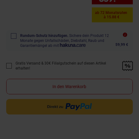
ab 72 Monatsraten
à 15.88 €
Rundum-Schutz hinzufügen.
Sichere dein Produkt 12
Monate gegen Unfallschäden, Diebstahl, Raub und
59,99 €
Garantiemängel ab mit
Gratis Versand & 30€ Filialgutschein auf diesen Artikel
Promotion "Gratis Versand &amp; 30€ Filialgutschein auf diesen Artikel 
erhalten!
In den Warenkorb