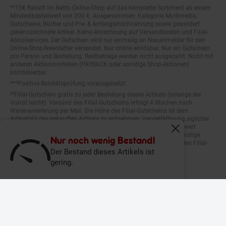
**15€ Rabatt im Netto Online-Shop auf das komplette Sortiment ab einem
Mindestbestellwert von 200 €. Ausgenommen: Kategorie Multimedia,
Gutscheine, Bücher und Pre- & Anfangsmilchnahrung sowie gesondert
gekennzeichnete Artikel. Keine Anrechnung auf Versandkosten und Filial-
Abholservices. Der Gutschein wird nur einmalig an Neuanmelder für den
Online-Shop-Newsletter versendet. Nur online einlösbar. Nur ein Gutschein
pro Person und Bestellung. Restbeträge werden nicht ausgezahlt. Nicht mit
anderen Aktionsvorteilen (PAYBACK oder sonstige Shop-Aktionen)
kombinierbar.
***Positive Bonitätsprüfung vorausgesetzt
²⁰Filial-Gutschein gratis zu jeder Bestellung dieses Artikels (solange der
Vorrat reicht). Versand des Filial-Gutscheins erfolgt 4 Wochen nach
Warenanlieferung per Mail. Die Höhe des Filial-Gutscheins ist dem
Artikelbild des gekauften Artikels zu entnehmen. Vervielfältigung jeglicher
Art nicht gestattet. Der Filial-Gutschein ist ohne Mindesteinkaufswert
einlösbar. Nicht mit anderen Aktionsvorteilen (PAYBACK oder sonstige
Fenster schliess
Shop-Aktionen) kombinierbar. Der jeweilige Gültigkeitszeitraum des Filial-
Nur noch wenig Bestand!
Gutscheins ist darauf vermerkt.
Der Bestand dieses Artikels ist
gering.
© Netto Marken-Discount Stiftung & Co. KG |
Kontakt
|
Datenschutz
|
Impressum