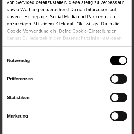
von Services bereitzustellen, diese stetig zu verbessern
Steinfassung 1-: Kanalfassung
sowie Werbung entsprechend Deinen Interessen auf
Veredelung: rhodiniert
unserer Homepage, Social Media und Partnerseiten
Zertifikat-: Nein
anzuzeigen. Mit einem Klick auf „Ok“ willigst Du in die
Cookie Verwendung ein. Deine Cookie-Einstellungen
Artikelnummer: 2555734000
EAN: 4006046233903
kannst Du jederzeit in den
Datenschutzinformationen
Artikel gehört zur Kategorie:
Ohrringe
ändern bzw. widerrufen.
Einwilligungsauswahl
Notwendig
Versandinformationen
Präferenzen
Herstellerinformationen
Statistiken
Marketing
Fußzeile
Weitere Online-Angebote