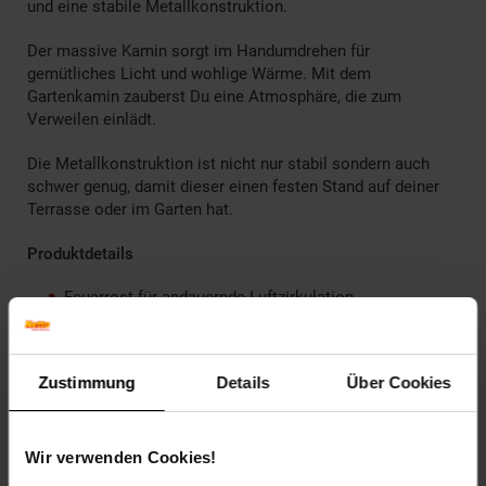
und eine stabile Metallkonstruktion.
Der massive Kamin sorgt im Handumdrehen für
gemütliches Licht und wohlige Wärme. Mit dem
Gartenkamin zauberst Du eine Atmosphäre, die zum
Verweilen einlädt.
Die Metallkonstruktion ist nicht nur stabil sondern auch
schwer genug, damit dieser einen festen Stand auf deiner
Terrasse oder im Garten hat.
Produktdetails
Feuerrost für andauernde Luftzirkulation
Maße (HxBxT): 110 x 56 x 40 cm
Farbe: schwarz
Material: Stahl
Zustimmung
Details
Über Cookies
Gewicht: 16 Kg
Wichtige Sicherheitshinweise
Wir verwenden Cookies!