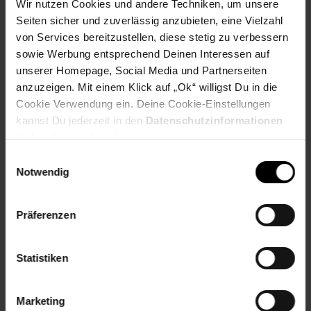
Nutzung nur im Freien
Wir nutzen Cookies und andere Techniken, um unsere
Kinder und Haustiere fernhalten
Seiten sicher und zuverlässig anzubieten, eine Vielzahl
Heißen Ofen nicht mit bloßen Händen berühren
von Services bereitzustellen, diese stetig zu verbessern
Feuer niemals unbeaufsichtigt lassen
sowie Werbung entsprechend Deinen Interessen auf
Nicht in der Nähe von brennbaren Objekten oder
unserer Homepage, Social Media und Partnerseiten
Materialien nutzen
anzuzeigen. Mit einem Klick auf „Ok“ willigst Du in die
Vorab über die lokalen Brandschutzbestimmungen
Cookie Verwendung ein. Deine Cookie-Einstellungen
informieren
kannst Du jederzeit in den
Datenschutzinformationen
Artikelnummer: 2716115000
ändern bzw. widerrufen.
EAN: 5902280596868
Einwilligungsauswahl
Artikel gehört zur Kategorie:
Elektrokamine
Notwendig
Präferenzen
Versandinformationen
Statistiken
Herstellerinformationen
Marketing