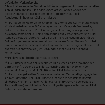
geforderten Verkaufspreis.
Alle Artikel solange der Vorrat reicht! Änderungen und Irrtümer vorbehalten.
Abbildungen ähnlich. Die abgebildeten Artikel können wegen des
begrenzten Angebots schon am ersten Tag ausverkauft sein.
Abgabe nur in haushaltsüblichen Mengen!
**15€ Rabatt im Netto Online-Shop auf das komplette Sortiment ab einem
Mindestbestellwert von 200 €. Ausgenommen: Kategorie Multimedia,
Gutscheine, Bücher und Pre- & Anfangsmilchnahrung sowie gesondert
gekennzeichnete Artikel. Keine Anrechnung auf Versandkosten und Filial-
Abholservices. Der Gutschein wird nur einmalig an Neuanmelder für den
Online-Shop-Newsletter versendet. Nur online einlösbar. Nur ein Gutschein
pro Person und Bestellung. Restbeträge werden nicht ausgezahlt. Nicht mit
anderen Aktionsvorteilen (PAYBACK oder sonstige Shop-Aktionen)
kombinierbar.
***Positive Bonitätsprüfung vorausgesetzt
²⁰Filial-Gutschein gratis zu jeder Bestellung dieses Artikels (solange der
Vorrat reicht). Versand des Filial-Gutscheins erfolgt 4 Wochen nach
Warenanlieferung per Mail. Die Höhe des Filial-Gutscheins ist dem
Artikelbild des gekauften Artikels zu entnehmen. Vervielfältigung jeglicher
Art nicht gestattet. Der Filial-Gutschein ist ohne Mindesteinkaufswert
einlösbar. Nicht mit anderen Aktionsvorteilen (PAYBACK oder sonstige
Shop-Aktionen) kombinierbar. Der jeweilige Gültigkeitszeitraum des Filial-
Gutscheins ist darauf vermerkt.