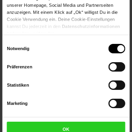
unserer Homepage, Social Media und Partnerseiten
Artikelnummer: 2623651000
anzuzeigen. Mit einem Klick auf „Ok“ willigst Du in die
EAN: 9006113007241
Cookie Verwendung ein. Deine Cookie-Einstellungen
Artikel gehört zur Kategorie:
Gaming Spiele
kannst Du jederzeit in den
Datenschutzinformationen
ändern bzw. widerrufen.
Einwilligungsauswahl
Notwendig
Versandinformationen
Präferenzen
Herstellerinformationen
Statistiken
Fußzeile
Weitere Online-Angebote
Marketing
Netto Reisen
TV-Shop
Weinwelt
OK