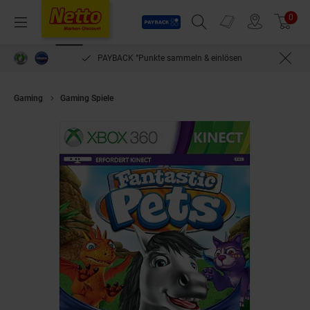
Payback
Prospekte
0
Arti
Menü
Suchfeld einblenden
Filiale finden
Warenkorb
PAYBACK °Punkte sammeln & einlösen
Gaming
Gaming Spiele
Fantastische Haustiere