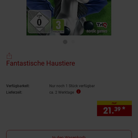
Fantastische Haustiere
Verfügbarkeit:
Nur noch 1 Stück verfügbar
Lieferzeit:
ca. 2 Werktage
nur
21.
*
nur
39
In den Warenkorb