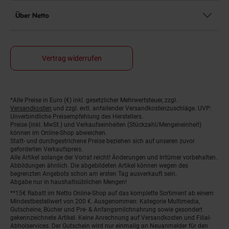
Über Netto
Vertrag widerrufen
*Alle Preise in Euro (€) inkl. gesetzlicher Mehrwertsteuer, zzgl.
Fußnoten
Versandkosten
und zzgl. evtl. anfallender Versandkostenzuschläge. UVP:
Unverbindliche Preisempfehlung des Herstellers.
Preise (inkl. MwSt.) und Verkaufseinheiten (Stückzahl/Mengeneinheit)
können im Online-Shop abweichen.
Statt- und durchgestrichene Preise beziehen sich auf unseren zuvor
geforderten Verkaufspreis.
Alle Artikel solange der Vorrat reicht! Änderungen und Irrtümer vorbehalten.
Abbildungen ähnlich. Die abgebildeten Artikel können wegen des
begrenzten Angebots schon am ersten Tag ausverkauft sein.
Abgabe nur in haushaltsüblichen Mengen!
**15€ Rabatt im Netto Online-Shop auf das komplette Sortiment ab einem
Mindestbestellwert von 200 €. Ausgenommen: Kategorie Multimedia,
Gutscheine, Bücher und Pre- & Anfangsmilchnahrung sowie gesondert
gekennzeichnete Artikel. Keine Anrechnung auf Versandkosten und Filial-
Abholservices. Der Gutschein wird nur einmalig an Neuanmelder für den