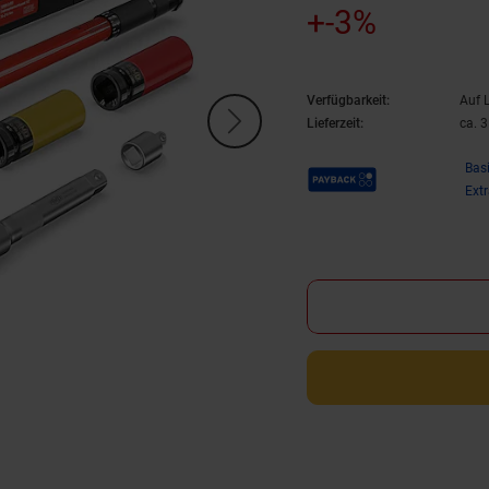
+-3%
Verfügbarkeit:
Auf 
Lieferzeit:
ca. 
Payback Punkte
Bas
Ext