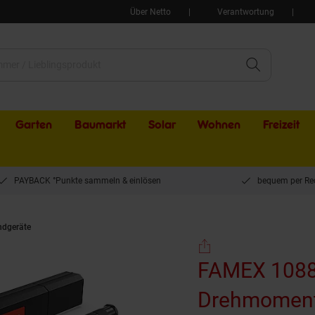
Über Netto
Verantwortung
Garten
Baumarkt
Solar
Wohnen
Freizeit
PAYBACK °Punkte sammeln & einlösen
bequem per Re
dgeräte
FAMEX 10886-3-RS-KS Drehmomentschlüssel 1/2" 30-210 Nm, +-3%
FAMEX 1088
Drehmoments