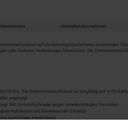
nformationen
Herstellerinformationen
ehmoment präzise auf die Befestigungselemente anzuwenden. Dies
gen oder lockeren Verbindungen führen kann. Der Drehmomentschlü
-210 Nm. Der Drehmomentschlüssel ist sorgfältig auf +/-3% kalibrie
hlbar angezeigt
gt. Mit Feststellschraube gegen unbeabsichtigtes Verstellen.
ablen Aufstecken und Abnehmen der Einsätze
, eine komfortabe Handhabung
mm (1/2-Zoll)-Vierkant