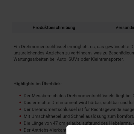
Produktbeschreibung
Versandi
Ein Drehmomentschlüssel ermöglicht es, das gewünschte Dr
unzureichendes Anziehen zu verhindern, was zu Beschädigun
Wartungsarbeiten bei Auto, SUVs oder Kleintransporter.
Highlights im Überblick
:
Der Messbereich des Drehmomentschlüssels liegt bei 30
Das erreichte Drehmoment wird hörbar, sichtbar und fü
Der Drehmomentschlüssel ist für Rechtsgewinde ausgele
Mit Umschalthebel und Schnellauslösung zum komfort
Die Länge von 47 cm erlaubt, aufgrund des Hebelarms
Der Antriebs-Vierkant ist passend für Einsätze mit 12,5