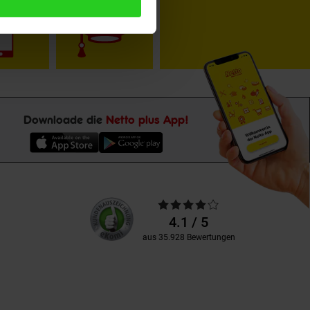
Downloade die
Netto plus App!
Unsere
Durchschnittliche
Kundenbewertungen
Bewertungen
4.1 / 5
aus 35.928 Bewertungen