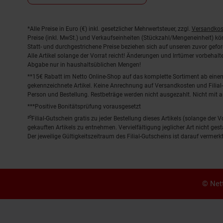
Fußnoten
*Alle Preise in Euro (€) inkl. gesetzlicher Mehrwertsteuer, zzgl.
Versandkos
Preise (inkl. MwSt.) und Verkaufseinheiten (Stückzahl/Mengeneinheit) k
Statt- und durchgestrichene Preise beziehen sich auf unseren zuvor gefor
Alle Artikel solange der Vorrat reicht! Änderungen und Irrtümer vorbeha
Abgabe nur in haushaltsüblichen Mengen!
**15€ Rabatt im Netto Online-Shop auf das komplette Sortiment ab ein
gekennzeichnete Artikel. Keine Anrechnung auf Versandkosten und Filial-
Person und Bestellung. Restbeträge werden nicht ausgezahlt. Nicht mit 
***Positive Bonitätsprüfung vorausgesetzt
²⁰Filial-Gutschein gratis zu jeder Bestellung dieses Artikels (solange der
gekauften Artikels zu entnehmen. Vervielfältigung jeglicher Art nicht ge
Der jeweilige Gültigkeitszeitraum des Filial-Gutscheins ist darauf vermerkt
© Nett