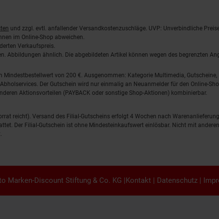
ten
und zzgl. evtl. anfallender Versandkostenzuschläge. UVP: Unverbindliche Preis
önnen im Online-Shop abweichen.
derten Verkaufspreis.
lten. Abbildungen ähnlich. Die abgebildeten Artikel können wegen des begrenzten A
em Mindestbestellwert von 200 €. Ausgenommen: Kategorie Multimedia, Gutscheine
Abholservices. Der Gutschein wird nur einmalig an Neuanmelder für den Online-Shop
anderen Aktionsvorteilen (PAYBACK oder sonstige Shop-Aktionen) kombinierbar.
 Vorrat reicht). Versand des Filial-Gutscheins erfolgt 4 Wochen nach Warenanlieferung
stattet. Der Filial-Gutschein ist ohne Mindesteinkaufswert einlösbar. Nicht mit and
.
o Marken-Discount Stiftung & Co. KG |
Kontakt
|
Datenschutz
|
Imp