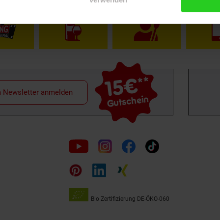
15€
**
m Newsletter anmelden
Gutschein
Folge
uns
auf
Bio Zertifizierung
DE-ÖKO-060
Unsere
Siegel