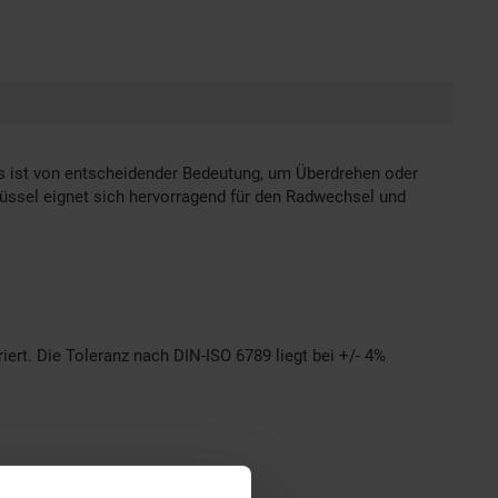
 ist von entscheidender Bedeutung, um Überdrehen oder
ssel eignet sich hervorragend für den Radwechsel und
rt. Die Toleranz nach DIN-ISO 6789 liegt bei +/- 4%