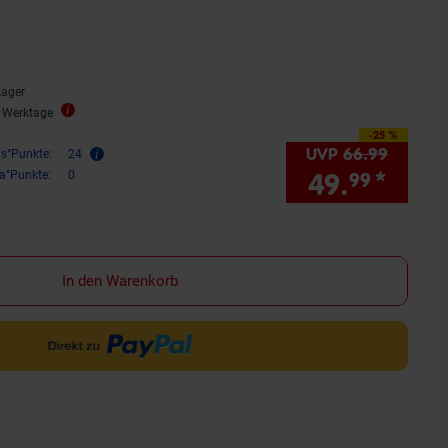
Lager
3 Werktage
-25 %
Sie Sparen 25 Prozent,
UVP
66.
99
UVP : 
is°Punkte:
24
49.
*
Sie 
ra°Punkte:
0
99
In den Warenkorb