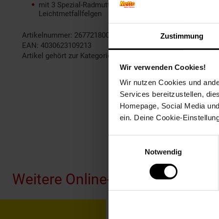
mit 3 Spezial-Radmutterneinsätzen aus Chrom-Molybdän
Leichtmetfallfelgen
Artikelnummer: 2677218000
Zustimmung
EAN: 4030623109213
Artikel gehört zur Kategorie:
Handwerkzeuge & Handgeräte
Wir verwenden Cookies!
Wir nutzen Cookies und ander
Services bereitzustellen, di
Homepage, Social Media und P
ein. Deine Cookie-Einstellun
Einwilligungsauswahl
Fußzeile
Notwendig
Weitere Online-Angebote
Netto Reisen
TV-