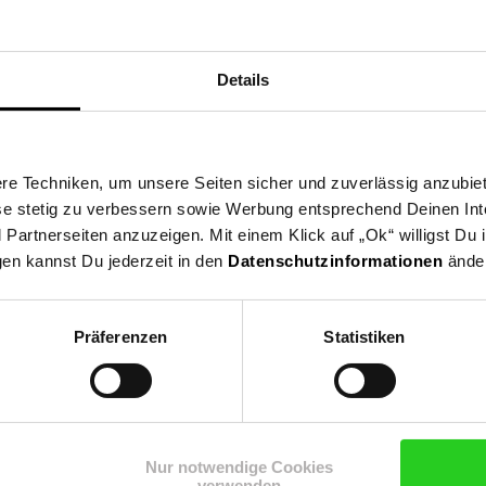
-Stahl mit Kunststoff-Ummantelung, Größe 17, 19, 21 mm. Diese Ra
Details
e Techniken, um unsere Seiten sicher und zuverlässig anzubiet
ese stetig zu verbessern sowie Werbung entsprechend Deinen In
artnerseiten anzuzeigen. Mit einem Klick auf „Ok“ willigst Du
gen kannst Du jederzeit in den
Datenschutzinformationen
änder
Präferenzen
Statistiken
Shop
Weinwelt
Rezeptwelt
Net
Nur notwendige Cookies
verwenden