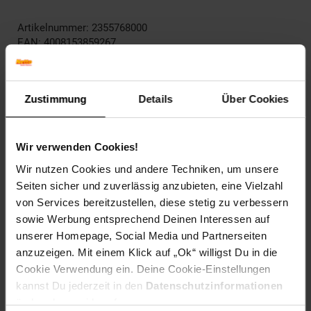
Artikelnummer: 2355768000
EAN: 4008153859267
Artikel gehört zur Kategorie:
Fahrradschlösser
Zustimmung
Details
Über Cookies
Versandinformationen
Wir verwenden Cookies!
Herstellerinformationen
Wir nutzen Cookies und andere Techniken, um unsere
Seiten sicher und zuverlässig anzubieten, eine Vielzahl
von Services bereitzustellen, diese stetig zu verbessern
sowie Werbung entsprechend Deinen Interessen auf
unserer Homepage, Social Media und Partnerseiten
Fußzeile
Weitere Online-Angebote
anzuzeigen. Mit einem Klick auf „Ok“ willigst Du in die
Cookie Verwendung ein. Deine Cookie-Einstellungen
kannst Du jederzeit in den
Datenschutzinformationen
Netto Reisen
TV-Shop
Weinwelt
ändern bzw. widerrufen.