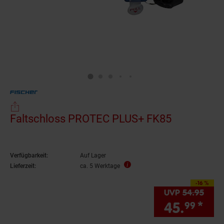
Faltschloss PROTEC PLUS+ FK85
Verfügbarkeit:
Auf Lager
Lieferzeit:
ca. 5 Werktage
-16 %
Sie Sparen 16 Prozen
UVP
54.
95
UVP 
45.
*
Sie
99