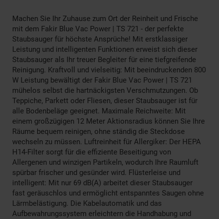
Machen Sie Ihr Zuhause zum Ort der Reinheit und Frische
mit dem Fakir Blue Vac Power | TS 721 - der perfekte
Staubsauger für höchste Ansprüche! Mit erstklassiger
Leistung und intelligenten Funktionen erweist sich dieser
Staubsauger als Ihr treuer Begleiter für eine tiefgreifende
Reinigung. Kraftvoll und vielseitig: Mit beeindruckenden 800
W Leistung bewältigt der Fakir Blue Vac Power | TS 721
mühelos selbst die hartnäckigsten Verschmutzungen. Ob
Teppiche, Parkett oder Fliesen, dieser Staubsauger ist für
alle Bodenbeläge geeignet. Maximale Reichweite: Mit
einem großzügigen 12 Meter Aktionsradius können Sie Ihre
Räume bequem reinigen, ohne ständig die Steckdose
wechseln zu müssen. Luftreinheit für Allergiker: Der HEPA
H14-Filter sorgt für die effiziente Beseitigung von
Allergenen und winzigen Partikeln, wodurch Ihre Raumluft
spürbar frischer und gesünder wird. Flüsterleise und
intelligent: Mit nur 69 dB(A) arbeitet dieser Staubsauger
fast geräuschlos und ermöglicht entspanntes Saugen ohne
Lärmbelästigung. Die Kabelautomatik und das
Aufbewahrungssystem erleichtern die Handhabung und