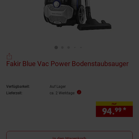
Fakir Blue Vac Power Bodenstaubsauger
Verfügbarkeit:
Auf Lager
Lieferzeit:
ca. 2 Werktage
nur
94.
*
nur
99
In den Warenkorb