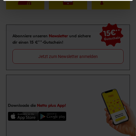
15€
**
Newsletter Anmeldung
Abonniere unseren
Newsletter
und sichere
Gutschein
dir einen 15 €**-Gutschein!
Jetzt zum Newsletter anmelden
Downloade die
Netto plus App!