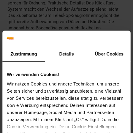
sorgen für Ordnung. Praktische Details: Das Klick-Rast-
System macht den Wechsel der Aufsätze spielend leicht.
Das Zubehörhalter am Teleskop-Saugrohr ermöglicht die
griffbereite Aufbewahrung von Düsen und Bürsten. Die
umschaltbare Bodendüse passt sich flexibel an
verschiedene Bodenbeläge an. Die Parkettdüse mit Klick-
Rast-System sorgt für eine schonende Reinigung von
empfindlichen Böden. Zusätzliche Aufsätze wie die
Polsterdüse, Möbelbürste und Fugendüse machen diesen
Zustimmung
Details
Über Cookies
Staubsauger zu einem wahren Alleskönner.
Artikelnummer: 3095104000
Wir verwenden Cookies!
EAN: 4002780013030
Artikel gehört zur Kategorie:
Bodenstaubsauger
Wir nutzen Cookies und andere Techniken, um unsere
Seiten sicher und zuverlässig anzubieten, eine Vielzahl
von Services bereitzustellen, diese stetig zu verbessern
sowie Werbung entsprechend Deinen Interessen auf
unserer Homepage, Social Media und Partnerseiten
Versandinformationen
anzuzeigen. Mit einem Klick auf „Ok“ willigst Du in die
Cookie Verwendung ein. Deine Cookie-Einstellungen
Herstellerinformationen