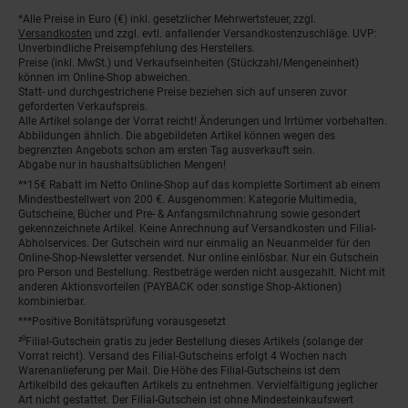
*Alle Preise in Euro (€) inkl. gesetzlicher Mehrwertsteuer, zzgl.
Fußnoten
Versandkosten
und zzgl. evtl. anfallender Versandkostenzuschläge. UVP:
Unverbindliche Preisempfehlung des Herstellers.
Preise (inkl. MwSt.) und Verkaufseinheiten (Stückzahl/Mengeneinheit)
können im Online-Shop abweichen.
Statt- und durchgestrichene Preise beziehen sich auf unseren zuvor
geforderten Verkaufspreis.
Alle Artikel solange der Vorrat reicht! Änderungen und Irrtümer vorbehalten.
Abbildungen ähnlich. Die abgebildeten Artikel können wegen des
begrenzten Angebots schon am ersten Tag ausverkauft sein.
Abgabe nur in haushaltsüblichen Mengen!
**15€ Rabatt im Netto Online-Shop auf das komplette Sortiment ab einem
Mindestbestellwert von 200 €. Ausgenommen: Kategorie Multimedia,
Gutscheine, Bücher und Pre- & Anfangsmilchnahrung sowie gesondert
gekennzeichnete Artikel. Keine Anrechnung auf Versandkosten und Filial-
Abholservices. Der Gutschein wird nur einmalig an Neuanmelder für den
Online-Shop-Newsletter versendet. Nur online einlösbar. Nur ein Gutschein
pro Person und Bestellung. Restbeträge werden nicht ausgezahlt. Nicht mit
anderen Aktionsvorteilen (PAYBACK oder sonstige Shop-Aktionen)
kombinierbar.
***Positive Bonitätsprüfung vorausgesetzt
²⁰Filial-Gutschein gratis zu jeder Bestellung dieses Artikels (solange der
Vorrat reicht). Versand des Filial-Gutscheins erfolgt 4 Wochen nach
Warenanlieferung per Mail. Die Höhe des Filial-Gutscheins ist dem
Artikelbild des gekauften Artikels zu entnehmen. Vervielfältigung jeglicher
Art nicht gestattet. Der Filial-Gutschein ist ohne Mindesteinkaufswert