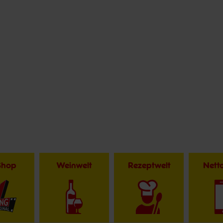
Shop
Weinwelt
Rezeptwelt
Net