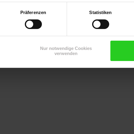
ckbros A6-03BK Tasche besteht aus hochwertigen wasserdichten Materi
Präferenzen
Statistiken
n auch bei unvorhersehbarem Wetter trocken.
ad, sondern auch abseits davon gute Figur. Dank des Schnellvers
sätzliche Griffe und langer Schultergurt sorgen für bequemes Trag
Nur notwendige Cookies
verwenden