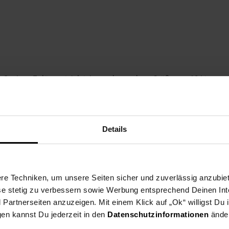
e Sachen. Er lässt sich leicht von kompakten Größe von 10 Litern a
en Taschen und obere Teil Tasche mit Reißverschluss ermöglichen
Details
ockbros A6-03BK-Tasche gut organisierte Reise. Die Fächer sind mo
Zugriff auf die wichtigsten Dinge.
e Techniken, um unsere Seiten sicher und zuverlässig anzubiet
sgestattet, die Ihre Sichtbarkeit auf Straße bei Abendfahrten obei 
ese stetig zu verbessern sowie Werbung entsprechend Deinen In
artnerseiten anzuzeigen. Mit einem Klick auf „Ok“ willigst Du
gen kannst Du jederzeit in den
Datenschutzinformationen
änder