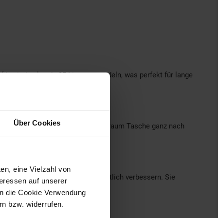
uf beeindruckende 35 Liter verwandeln, was perfekt für lange
 schnelle Anpassung.
Über Cookies
dular aufgebaut, so dass Sie Innenraum Tasche ganz nach
en, eine Vielzahl von
schwierigen Wetterbedingungen deutlich verbessern. Sie
teressen auf unserer
 in die Cookie Verwendung
n bzw. widerrufen.