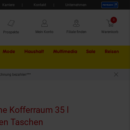
Karriere
Kontakt
Unternehmen
0
Artikel
Mein Konto
Filiale finden
Warenkorb
Prospekte
Mode
Haushalt
Multimedia
Sale
Externer Li
Reisen
chnung bezahlen***
he Kofferraum 35 l
en Taschen
(Produkt aktuell ausve