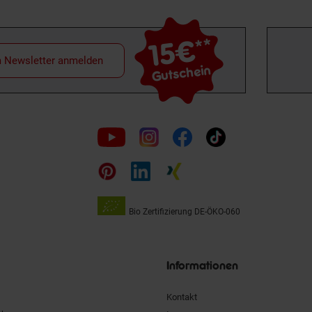
15€
**
m Newsletter anmelden
Gutschein
Folge
uns
auf
Bio Zertifizierung
DE-ÖKO-060
Unsere
Siegel
Informationen
Kontakt