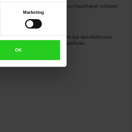
alien, die Inhalt Tasche effektiv vor Feuchtigkeit schützen.
Marketing
chlusssystems können Sie ihn einfach aus dem Kofferraum
en Tasche auf Stadtstraßen und Bürofluren.
OK