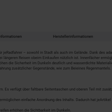
nformationen
Herstellerinformationen
für jeRadfahrer – sowohl in Stadt als auch im Gelände. Dank des 
bei längeren Reisen obeim Einkaufen nützlich ist. Innenfächer ermö
hen die Sicherheit im Dunkeln deutlich und wasserdichte Materiali
wahrung zusätzlicher Gegenstände, wie zum Beieines Regenmantels.
rn. Es verfügt über faltbare Seitentaschen und oberen Teil mit zusä
rmöglichen einfache Anordnung des Inhalts. Dadurch hat jeArtikel sP
reifen erhöhen die Sichtbarkeit im Dunkeln.