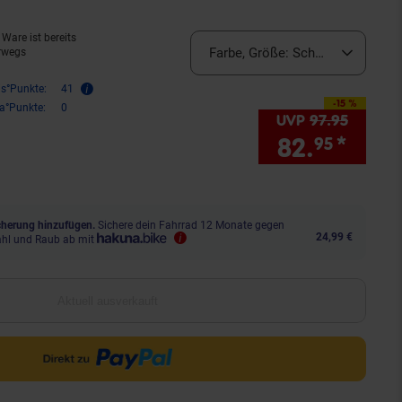
Ware ist bereits
Farbe, Größe:
Schwarz, OneSize 
rwegs
is°Punkte:
41
-15 %
Sie Sparen 15 Prozent,
ra°Punkte:
0
UVP
97.
95
UVP : 9
82.
*
Sie 
95
herung hinzufügen.
Sichere dein Fahrrad 12 Monate gegen
24,99 €
ahl und Raub ab mit
Aktuell ausverkauft