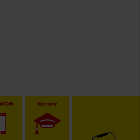
toKOM
Karriere