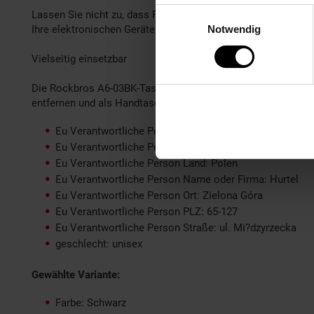
Einwilligungsauswahl
Lassen Sie nicht zu, dass Regen Ihre Pläne ruiniert! Die Ro
Notwendig
Ihre elektronischen Geräte, Dokumente und Kleidung bleibe
Vielseitig einsetzbar
Die Rockbros A6-03BK-Tasche macht nicht nur auf dem Fahrr
entfernen und als Handtasche oEinkaufstasche verwenden. Zu
Eu Verantwortliche Person E-mail: biuro@hurtel.pl
Eu Verantwortliche Person Hausnummer: 12
Eu Verantwortliche Person Land: Polen
Eu Verantwortliche Person Name oder Firma: Hurtel
Eu Verantwortliche Person Ort: Zielona Góra
Eu Verantwortliche Person PLZ: 65-127
Eu Verantwortliche Person Straße: ul. Mi?dzyrzecka
geschlecht: unisex
Gewählte Variante:
Farbe: Schwarz