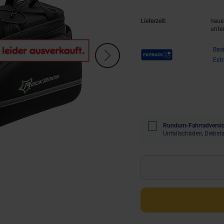
Lieferzeit:
neue 
unte
Payback Punkte
Bas
Ext
Rundum-Fahrradversic
Unfallschäden, Diebst