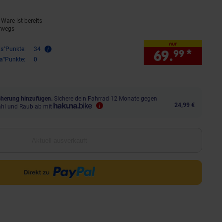
Ware ist bereits
rwegs
nur
is°Punkte:
34
69.
*
nur 
99
ra°Punkte:
0
herung hinzufügen.
Sichere dein Fahrrad 12 Monate gegen
24,99 €
ahl und Raub ab mit
Aktuell ausverkauft