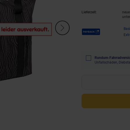
Lieferzeit:
neue 
unte
Payback Punkte
Bas
Ext
Rundum-Fahrradversic
Unfallschäden, Diebst