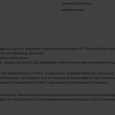
Versand & Lieferung
Händler werden
ten
und zzgl. evtl. anfallender Versandkostenzuschläge. UVP: Unverbindliche Preis
önnen im Online-Shop abweichen.
derten Verkaufspreis.
lten. Abbildungen ähnlich. Die abgebildeten Artikel können wegen des begrenzten A
em Mindestbestellwert von 200 €. Ausgenommen: Kategorie Multimedia, Gutscheine
Abholservices. Der Gutschein wird nur einmalig an Neuanmelder für den Online-Shop
anderen Aktionsvorteilen (PAYBACK oder sonstige Shop-Aktionen) kombinierbar.
 Vorrat reicht). Versand des Filial-Gutscheins erfolgt 4 Wochen nach Warenanlieferung
stattet. Der Filial-Gutschein ist ohne Mindesteinkaufswert einlösbar. Nicht mit and
.