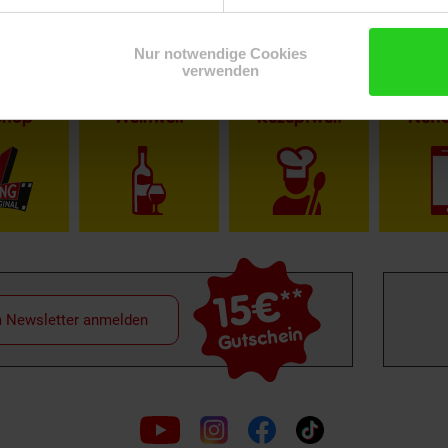
Nur notwendige Cookies
verwenden
Shop
Weinwelt
Rezeptwelt
Net
15€
**
m Newsletter anmelden
Gutschein
Folge
uns