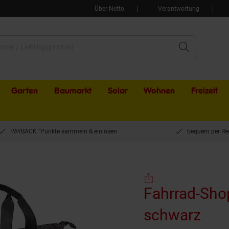
Über Netto
Verantwortung
Garten
Baumarkt
Solar
Wohnen
Freizeit
PAYBACK °Punkte sammeln & einlösen
bequem per Re
 Alma, schwarz
Fahrrad-Sho
schwarz
(Pro