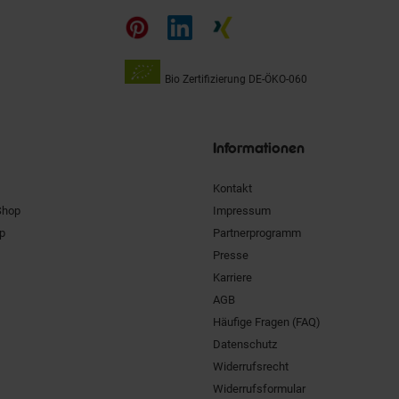
auf
Bio Zertifizierung
DE-ÖKO-060
Unsere
Siegel
Informationen
Kontakt
Shop
Impressum
pp
Partnerprogramm
Presse
Karriere
AGB
Häufige Fragen (FAQ)
Datenschutz
Widerrufsrecht
Widerrufsformular