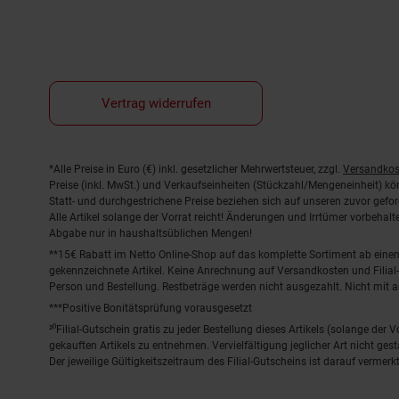
Vertrag widerrufen
Fußnoten
*Alle Preise in Euro (€) inkl. gesetzlicher Mehrwertsteuer, zzgl.
Versandkos
Preise (inkl. MwSt.) und Verkaufseinheiten (Stückzahl/Mengeneinheit) k
Statt- und durchgestrichene Preise beziehen sich auf unseren zuvor gefor
Alle Artikel solange der Vorrat reicht! Änderungen und Irrtümer vorbeha
Abgabe nur in haushaltsüblichen Mengen!
**15€ Rabatt im Netto Online-Shop auf das komplette Sortiment ab ein
gekennzeichnete Artikel. Keine Anrechnung auf Versandkosten und Filial-
Person und Bestellung. Restbeträge werden nicht ausgezahlt. Nicht mit 
***Positive Bonitätsprüfung vorausgesetzt
²⁰Filial-Gutschein gratis zu jeder Bestellung dieses Artikels (solange der
gekauften Artikels zu entnehmen. Vervielfältigung jeglicher Art nicht ge
Der jeweilige Gültigkeitszeitraum des Filial-Gutscheins ist darauf vermerkt