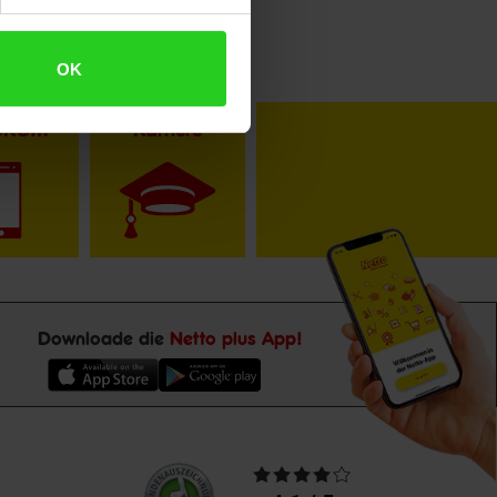
OK
toKOM
Karriere
Downloade die
Netto plus App!
Unsere
Durchschnittliche
Kundenbewertungen
Bewertungen