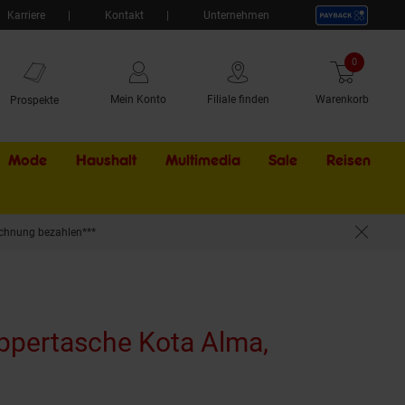
Karriere
Kontakt
Unternehmen
0
Artikel
Mein Konto
Filiale finden
Warenkorb
Prospekte
Mode
Haushalt
Multimedia
Sale
Externer Li
Reisen
chnung bezahlen***
ppertasche Kota Alma,
dukt aktuell ausverkauft)