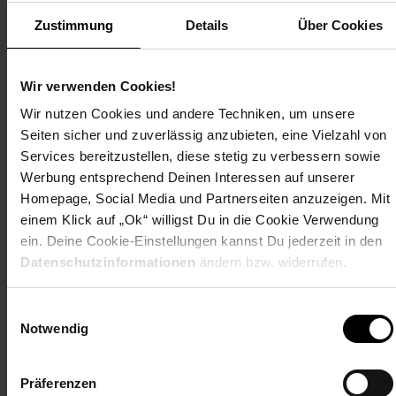
dieses Spielhaus bei Bedarf zu 100 % reparieren. Das heißt,
Zustimmung
Details
Über Cookies
dass es für jedes Einzelteil auch Ersatzteile gibt. Außerdem
ist dieses Spielhaus fast vollständig recycelbar. Das liegt
daran, dass wir nur Monomaterialien verwenden. Dabei
handelt es sich jeweils um sortenreines Material, das aus
Wir verwenden Cookies!
nur einem Rohstoff besteht. Monomaterial lässt sich
Wir nutzen Cookies und andere Techniken, um unsere
besser recyceln, da keine Rohstoffe getrennt werden
Seiten sicher und zuverlässig anzubieten, eine Vielzahl von
müssen. Die grüne Plane ist UV-beständig, sodass das Yuki
Services bereitzustellen, diese stetig zu verbessern sowie
auch problemlos in der Sonne stehen kann.
Werbung entsprechend Deinen Interessen auf unserer
Artikelnummer: 2781295000
Homepage, Social Media und Partnerseiten anzuzeigen. Mit
EAN: 8720791619336
einem Klick auf „Ok“ willigst Du in die Cookie Verwendung
Artikel gehört zur Kategorie:
Spielhäuser & Spieltürme
ein. Deine Cookie-Einstellungen kannst Du jederzeit in den
Datenschutzinformationen
ändern bzw. widerrufen.
Einwilligungsauswahl
Versandinformationen
Notwendig
Herstellerinformationen
Präferenzen