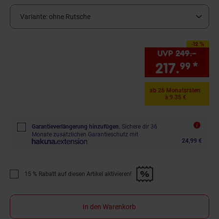
Variante:
ohne Rutsche
-12 %
Sie Sparen 12 Prozent
UVP
249.–
UVP 
217.
*
Sie
99
ab 26 Monatsraten
à 9.35 €
Garantieverlängerung hinzufügen.
Sichere dir 36
Monate zusätzlichen Garantieschutz mit
24,99 €
15 % Rabatt auf diesen Artikel aktivieren!
Promotion "15 % Rabatt auf diesen Artikel aktivieren!" anwenden
In den Warenkorb