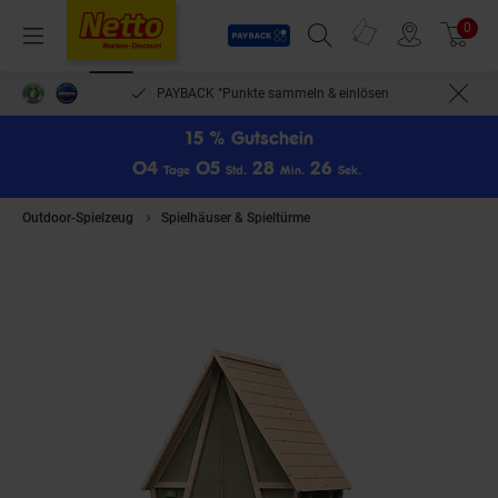
Payback
Prospekte
0
Arti
Menü
Suchfeld einblenden
Filiale finden
Warenkorb
PAYBACK °Punkte sammeln & einlösen
15 % Gutschein
0
4
0
5
2
8
2
6
Tage
Std.
Min.
Sek.
Outdoor-Spielzeug
Spielhäuser & Spieltürme
EXIT Yuki 100 Spielhaus