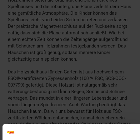
Spielhauses und die robuste grüne Plane verleiht dem Haus
eine gemütliche Atmosphäre. Die Kinder können das
Spielhaus leicht von beiden Seiten betreten und verlassen.
Der praktische Magnetverschluss auf der Rückseite sorgt
dafür, dass sich die Plane automatisch schließt. Wie bei
einem echten Zelt können die Zelteingänge aufgerollt und
mit Schnüren am Holzrahmen festgebunden werden. Das
Häuschen ist groß genug, sodass mehrere Kinder
gleichzeitig darin spielen können.
Das Holzspielhaus für den Garten ist aus hochwertigem
FSC®-zertifizierten Zypressenholz (100 % FSC, SCS-COC-
007799) gefertigt. Diese Holzart ist naturgemäß sehr
witterungsbeständig und kann Regen, Sonne und Schnee
vertragen. Das mündet in einer längeren Lebensdauer und
somit längeren Spielfreuden. Auch Wartung benötigt das
Häuschen kaum. Da wir uns bewusst für Holz aus FSC-
zertifizierten Wäldern entscheiden, kannst du sicher sein,
dass du dir ein umweltschonendes Spielgerät in den Garten
stellst. Das Yuki Spielhaus wurde nach dem
Nachhaltigkeitsprinzip von EXIT entwickelt. So lässt sich