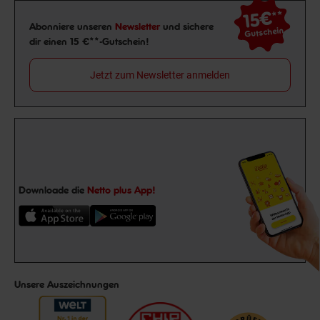
15€
**
Newsletter Anmeldung
Abonniere unseren
Newsletter
und sichere
Gutschein
dir einen 15 €**-Gutschein!
Jetzt zum Newsletter anmelden
Downloade die
Netto plus App!
Unsere Auszeichnungen