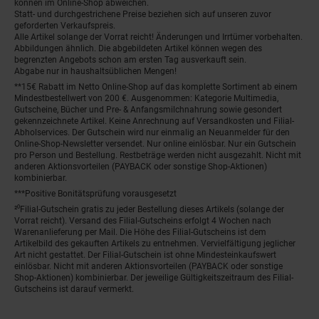
können im Online-Shop abweichen.
Statt- und durchgestrichene Preise beziehen sich auf unseren zuvor
geforderten Verkaufspreis.
Alle Artikel solange der Vorrat reicht! Änderungen und Irrtümer vorbehalten.
Abbildungen ähnlich. Die abgebildeten Artikel können wegen des
begrenzten Angebots schon am ersten Tag ausverkauft sein.
Abgabe nur in haushaltsüblichen Mengen!
**15€ Rabatt im Netto Online-Shop auf das komplette Sortiment ab einem
Mindestbestellwert von 200 €. Ausgenommen: Kategorie Multimedia,
Gutscheine, Bücher und Pre- & Anfangsmilchnahrung sowie gesondert
gekennzeichnete Artikel. Keine Anrechnung auf Versandkosten und Filial-
Abholservices. Der Gutschein wird nur einmalig an Neuanmelder für den
Online-Shop-Newsletter versendet. Nur online einlösbar. Nur ein Gutschein
pro Person und Bestellung. Restbeträge werden nicht ausgezahlt. Nicht mit
anderen Aktionsvorteilen (PAYBACK oder sonstige Shop-Aktionen)
kombinierbar.
***Positive Bonitätsprüfung vorausgesetzt
²⁰Filial-Gutschein gratis zu jeder Bestellung dieses Artikels (solange der
Vorrat reicht). Versand des Filial-Gutscheins erfolgt 4 Wochen nach
Warenanlieferung per Mail. Die Höhe des Filial-Gutscheins ist dem
Artikelbild des gekauften Artikels zu entnehmen. Vervielfältigung jeglicher
Art nicht gestattet. Der Filial-Gutschein ist ohne Mindesteinkaufswert
einlösbar. Nicht mit anderen Aktionsvorteilen (PAYBACK oder sonstige
Shop-Aktionen) kombinierbar. Der jeweilige Gültigkeitszeitraum des Filial-
Gutscheins ist darauf vermerkt.