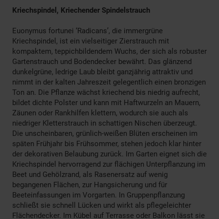
Kriechspindel, Kriechender Spindelstrauch
Euonymus fortunei ‘Radicans’, die immergrüne
Kriechspindel, ist ein vielseitiger Zierstrauch mit
kompaktem, teppichbildendem Wuchs, der sich als robuster
Gartenstrauch und Bodendecker bewährt. Das glänzend
dunkelgrüne, ledrige Laub bleibt ganzjährig attraktiv und
nimmt in der kalten Jahreszeit gelegentlich einen bronzigen
Ton an. Die Pflanze wächst kriechend bis niedrig aufrecht,
bildet dichte Polster und kann mit Haftwurzeln an Mauern,
Zäunen oder Rankhilfen klettern, wodurch sie auch als
niedriger Kletterstrauch in schattigen Nischen überzeugt.
Die unscheinbaren, grünlich-weißen Blüten erscheinen im
späten Frühjahr bis Frühsommer, stehen jedoch klar hinter
der dekorativen Belaubung zurück. Im Garten eignet sich die
Kriechspindel hervorragend zur flächigen Unterpflanzung im
Beet und Gehölzrand, als Rasenersatz auf wenig
begangenen Flächen, zur Hangsicherung und für
Beeteinfassungen im Vorgarten. In Gruppenpflanzung
schließt sie schnell Lücken und wirkt als pflegeleichter
Flächendecker. Im Kübel auf Terrasse oder Balkon lässt sie