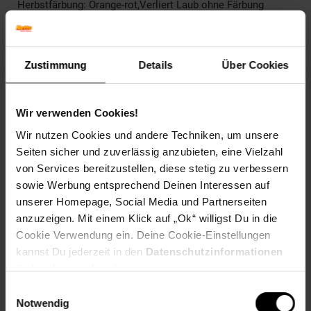
Herbstfärbung: Orange-rot,Verliert Laub ohne Färbung
Blütenfarbe: keine Blüten
Winterfarbe: Immergrün
Geschmack: X
Frucht: Zierfrucht, nicht essbar
Zustimmung
Details
Über Cookies
Blattform: Eiförmig
Standort und Pflege
Wir verwenden Cookies!
Standortempfehlung: Halbschattig, windgeschützt
Wir nutzen Cookies und andere Techniken, um unsere
Pflegeaufwand: Mittel
Lichtbedarf: Halbschattig-Schattig
Seiten sicher und zuverlässig anzubieten, eine Vielzahl
Wasserbedarf: Mittel
von Services bereitzustellen, diese stetig zu verbessern
Rückschnitt: Regelmäßiger Formschnitt notwendig
sowie Werbung entsprechend Deinen Interessen auf
Schnittverträglichkeit: Sehr gut
unserer Homepage, Social Media und Partnerseiten
Bodenansprüche: humos und gut durchlässig
anzuzeigen. Mit einem Klick auf „Ok“ willigst Du in die
Nährstoffgehalt: Mittel
Cookie Verwendung ein. Deine Cookie-Einstellungen
Frosthärte: bis -25 °C
kannst Du jederzeit in den
Datenschutzinformationen
Verwendung: Als Grabbepflanzung,Am
Gehölzrand,Bodendecker, Kübelpflanze, Hangbepflanzung,
ändern bzw. widerrufen.
Grabbepflanzung, Immergrün.
Einwilligungsauswahl
Notwendig
Eigenschaften