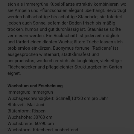
sich als immergrüne Kübelpflanze attraktiv kombinieren, wo
sie Ampeln und Pflanzschalen elegant überhängt. Bevorzugt
werden halbschattige bis schattige Standorte, sie toleriert
jedoch auch Sonne, sofern der Boden frisch bis mäßig
trocken, humos und gut durchlässig ist. Staunässe sollte
vermieden werden. Ein Rückschnitt ist jederzeit möglich
und fördert einen dichten Wuchs; ältere Triebe lassen sich
problemlos einkürzen. Euonymus fortunei ‘Radicans’ ist
ausgesprochen winterhart, stadtklimafest und
anspruchslos, wodurch er sich als langlebiger, vielseitiger
Flächendecker und pflegeleichter Strukturgeber im Garten
eignet.
Wachstum und Erscheinung
Immergrün: Immergrün
Wuchsgeschwindigkeit: Schnell,10?20 cm pro Jahr
Blütezeit: Mai-Juni
Blütenform: Rispen
Wuchshöhe: 30?60 cm
Wuchsbreite: 60?90 cm
Wuchsform: Kriechend, ausbreitend