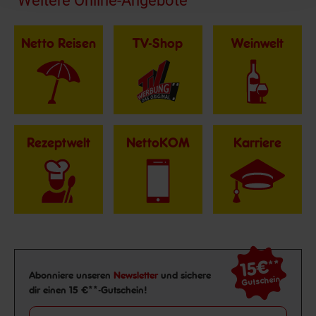
Weitere Online-Angebote
Netto Reisen
TV-Shop
Weinwelt
Rezeptwelt
NettoKOM
Karriere
15€
**
Newsletter Anmeldung
Abonniere unseren
Newsletter
und sichere
Gutschein
dir einen 15 €**-Gutschein!