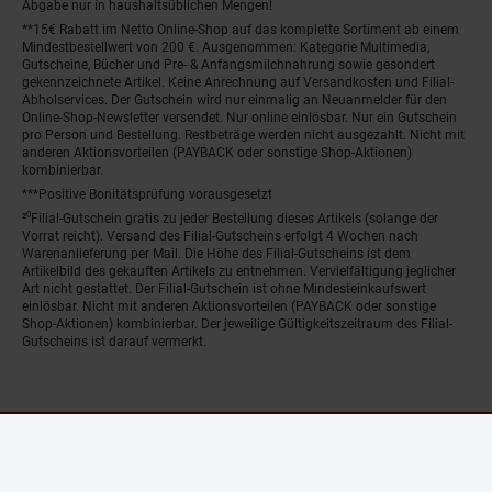
Abgabe nur in haushaltsüblichen Mengen!
**15€ Rabatt im Netto Online-Shop auf das komplette Sortiment ab einem
Mindestbestellwert von 200 €. Ausgenommen: Kategorie Multimedia,
Gutscheine, Bücher und Pre- & Anfangsmilchnahrung sowie gesondert
gekennzeichnete Artikel. Keine Anrechnung auf Versandkosten und Filial-
Abholservices. Der Gutschein wird nur einmalig an Neuanmelder für den
Online-Shop-Newsletter versendet. Nur online einlösbar. Nur ein Gutschein
pro Person und Bestellung. Restbeträge werden nicht ausgezahlt. Nicht mit
anderen Aktionsvorteilen (PAYBACK oder sonstige Shop-Aktionen)
kombinierbar.
***Positive Bonitätsprüfung vorausgesetzt
²⁰Filial-Gutschein gratis zu jeder Bestellung dieses Artikels (solange der
Vorrat reicht). Versand des Filial-Gutscheins erfolgt 4 Wochen nach
Warenanlieferung per Mail. Die Höhe des Filial-Gutscheins ist dem
Artikelbild des gekauften Artikels zu entnehmen. Vervielfältigung jeglicher
Art nicht gestattet. Der Filial-Gutschein ist ohne Mindesteinkaufswert
einlösbar. Nicht mit anderen Aktionsvorteilen (PAYBACK oder sonstige
Shop-Aktionen) kombinierbar. Der jeweilige Gültigkeitszeitraum des Filial-
Gutscheins ist darauf vermerkt.
© Netto Marken-Discount Stiftung & Co. KG |
Kontakt
|
Datenschutz
|
Impressum
Fenster schliess
Nur noch wenig Bestand!