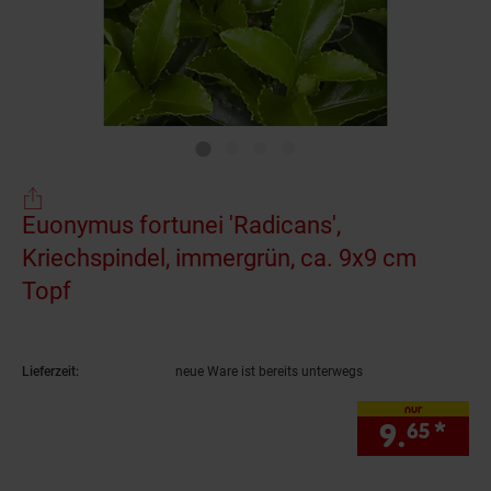
Euonymus fortunei 'Radicans',
Kriechspindel, immergrün, ca. 9x9 cm
Topf
(Produkt aktuell ausverkauft)
Lieferzeit:
neue Ware ist bereits unterwegs
nur
9.
*
nur
65