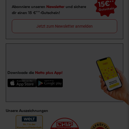
15€
**
Newsletter Anmeldung
Abonniere unseren
Newsletter
und sichere
Gutschein
dir einen 15 €**-Gutschein!
Jetzt zum Newsletter anmelden
Downloade die
Netto plus App!
Unsere Auszeichnungen