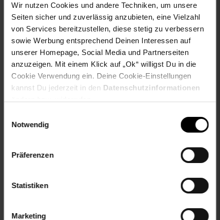
Frei von BPA und Phthalaten
Wir nutzen Cookies und andere Techniken, um unsere
Material: 18/8 Edelstahl
Seiten sicher und zuverlässig anzubieten, eine Vielzahl
Variante 350 ml:
von Services bereitzustellen, diese stetig zu verbessern
Maße (LxBxH): 7,8 x 6,6 x 15,9 cm
sowie Werbung entsprechend Deinen Interessen auf
Gewicht: 0,136 kg
unserer Homepage, Social Media und Partnerseiten
Variante 550 ml:
Maße (LxBxH): 8,0 x 7,2 x 19,5 cm
anzuzeigen. Mit einem Klick auf „Ok“ willigst Du in die
Gewicht: 0,162 kg
Cookie Verwendung ein. Deine Cookie-Einstellungen
Variante 750 ml:
kannst Du jederzeit in den
Datenschutzinformationen
Maße (LxBxH): 8,2 x 7,7 x 22,8 cm
ändern bzw. widerrufen.
Gewicht: 0,210 kg
Einwilligungsauswahl
Artikelnummer: 2694272000
Notwendig
EAN: 4260149871817
Artikel gehört zur Kategorie:
Camping-Zubehör
Präferenzen
Statistiken
Versandinformationen
Marketing