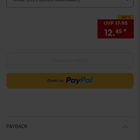
-30 %
Sie Sparen 30 Proze
UVP
17.
95
UVP 
12.
*
Sie
45
Aktuell ausverkauft
PAYBACK