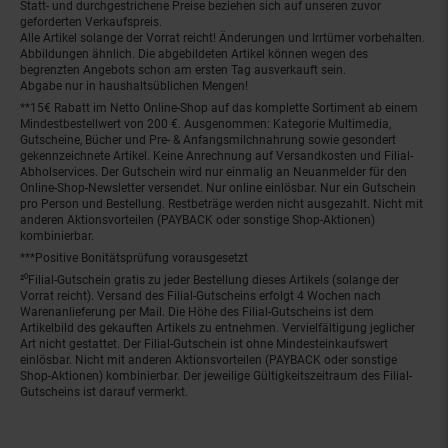
Statt- und durchgestrichene Preise beziehen sich auf unseren zuvor
geforderten Verkaufspreis.
Alle Artikel solange der Vorrat reicht! Änderungen und Irrtümer vorbehalten.
Abbildungen ähnlich. Die abgebildeten Artikel können wegen des
begrenzten Angebots schon am ersten Tag ausverkauft sein.
Abgabe nur in haushaltsüblichen Mengen!
**15€ Rabatt im Netto Online-Shop auf das komplette Sortiment ab einem
Mindestbestellwert von 200 €. Ausgenommen: Kategorie Multimedia,
Gutscheine, Bücher und Pre- & Anfangsmilchnahrung sowie gesondert
gekennzeichnete Artikel. Keine Anrechnung auf Versandkosten und Filial-
Abholservices. Der Gutschein wird nur einmalig an Neuanmelder für den
Online-Shop-Newsletter versendet. Nur online einlösbar. Nur ein Gutschein
pro Person und Bestellung. Restbeträge werden nicht ausgezahlt. Nicht mit
anderen Aktionsvorteilen (PAYBACK oder sonstige Shop-Aktionen)
kombinierbar.
***Positive Bonitätsprüfung vorausgesetzt
²⁰Filial-Gutschein gratis zu jeder Bestellung dieses Artikels (solange der
Vorrat reicht). Versand des Filial-Gutscheins erfolgt 4 Wochen nach
Warenanlieferung per Mail. Die Höhe des Filial-Gutscheins ist dem
Artikelbild des gekauften Artikels zu entnehmen. Vervielfältigung jeglicher
Art nicht gestattet. Der Filial-Gutschein ist ohne Mindesteinkaufswert
einlösbar. Nicht mit anderen Aktionsvorteilen (PAYBACK oder sonstige
Shop-Aktionen) kombinierbar. Der jeweilige Gültigkeitszeitraum des Filial-
Gutscheins ist darauf vermerkt.