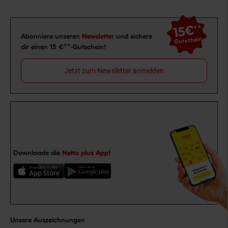
15€
**
Newsletter Anmeldung
Abonniere unseren
Newsletter
und sichere
Gutschein
dir einen 15 €**-Gutschein!
Jetzt zum Newsletter anmelden
Downloade die
Netto plus App!
Unsere Auszeichnungen