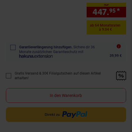
nur
447.
*
nur
95
ab 64 Monatsraten
à 9.04 €
Garantieverlängerung hinzufügen.
Sichere dir 36
Monate zusätzlichen Garantieschutz mit
39,99 €
Gratis Versand & 30€ Filialgutschein auf diesen Artikel
Promotion "Gratis Versand &amp; 30€ Filialgutschein auf diesen Artikel 
erhalten!
In den Warenkorb