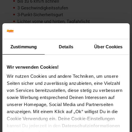
bis zu 6 km/h schnell
3 Geschwindigkeitsstufen
3-Punkt-Sicherheitsgurt
Lichter vorne und hinten, Tagfahrlicht
Türen lassen sich öffnen (mit Dämpfer)
Weitere Informationen zum Artikel ES-Toys Kinder
Zustimmung
Details
Über Cookies
Elektroauto Lamborghini Aventador SV EVA-Reifen
Kunstledersitz:
Modell: Lamborghini Aventador SV Kinderfahrzeug
Wir verwenden Cookies!
Motor: 550Model - 2x 35W Elektro-Motor
Wir nutzen Cookies und andere Techniken, um unsere
V-Max: 3 - 6 km/h
Seiten sicher und zuverlässig anzubieten, eine Vielzahl
Akku: 12V7Ah
von Services bereitzustellen, diese stetig zu verbessern
Fahrzeit: bis zu 1,5 Stunden
sowie Werbung entsprechend Deinen Interessen auf
Reichweite Fernbedienung: ca. 15 m
unserer Homepage, Social Media und Partnerseiten
Maße (L/B/H): 131 cm x 72,5 cm x 48 cm
anzuzeigen. Mit einem Klick auf „Ok“ willigst Du in die
Getriebe: Vor- und Rückwärtsgang
Cookie Verwendung ein. Deine Cookie-Einstellungen
Leergewicht: 20,5 kg
kannst Du jederzeit in den
Datenschutzinformationen
Traglast: 40 kg