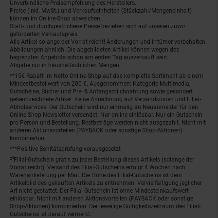
Unverbindliche Preisempfehlung des Herstellers.
Preise (inkl. MwSt.) und Verkaufseinheiten (Stückzahl/Mengeneinheit)
können im Online-Shop abweichen.
Statt- und durchgestrichene Preise beziehen sich auf unseren zuvor
geforderten Verkaufspreis.
Alle Artikel solange der Vorrat reicht! Änderungen und Irrtümer vorbehalten.
Abbildungen ähnlich. Die abgebildeten Artikel können wegen des
begrenzten Angebots schon am ersten Tag ausverkauft sein.
Abgabe nur in haushaltsüblichen Mengen!
**15€ Rabatt im Netto Online-Shop auf das komplette Sortiment ab einem
Mindestbestellwert von 200 €. Ausgenommen: Kategorie Multimedia,
Gutscheine, Bücher und Pre- & Anfangsmilchnahrung sowie gesondert
gekennzeichnete Artikel. Keine Anrechnung auf Versandkosten und Filial-
Abholservices. Der Gutschein wird nur einmalig an Neuanmelder für den
Online-Shop-Newsletter versendet. Nur online einlösbar. Nur ein Gutschein
pro Person und Bestellung. Restbeträge werden nicht ausgezahlt. Nicht mit
anderen Aktionsvorteilen (PAYBACK oder sonstige Shop-Aktionen)
kombinierbar.
***Positive Bonitätsprüfung vorausgesetzt
²⁰Filial-Gutschein gratis zu jeder Bestellung dieses Artikels (solange der
Vorrat reicht). Versand des Filial-Gutscheins erfolgt 4 Wochen nach
Warenanlieferung per Mail. Die Höhe des Filial-Gutscheins ist dem
Artikelbild des gekauften Artikels zu entnehmen. Vervielfältigung jeglicher
Art nicht gestattet. Der Filial-Gutschein ist ohne Mindesteinkaufswert
einlösbar. Nicht mit anderen Aktionsvorteilen (PAYBACK oder sonstige
Shop-Aktionen) kombinierbar. Der jeweilige Gültigkeitszeitraum des Filial-
Gutscheins ist darauf vermerkt.