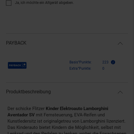
Ja, ich möchte ein Altgerät abgeben.
PAYBACK
Payback Punkte
Basis°Punkte:
223
Extra°Punkte:
0
Produktbeschreibung
Der schicke Flitzer
Kinder Elektroauto Lamborghini
Aventador SV
mit Fernsteuerung, EVA-Reifen und
Kunstledersitz ist originalgetreu von Lamborghini lizenziert.
Das Kinderauto bietet Kindern die Möglichkeit, selbst mit
Lenkrad und den Pedalen zu lenken, wobei die Erwachsenen