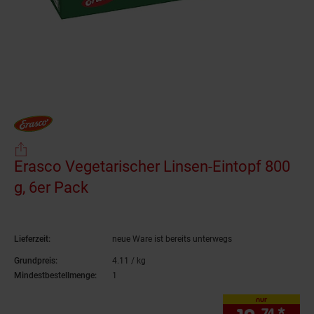
Erasco Vegetarischer Linsen-Eintopf 800
g, 6er Pack
(Produkt aktuell ausverkauft)
Lieferzeit:
neue Ware ist bereits unterwegs
Grundpreis:
4.
11
/ kg
4,
11
€ pro Kilogramm
Mindestbestellmenge:
1
nur
74