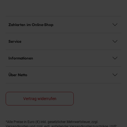
Zahlarten im Online-Shop
Service
Informationen
Über Netto
Vertrag widerrufen
*Alle Preise in Euro (€) inkl. gesetzlicher Mehrwertsteuer, zzgl.
Fußnoten
Versandkosten
und zzgl. evtl. anfallender Versandkostenzuschläge. UVP: