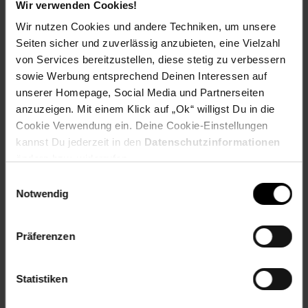
Wir verwenden Cookies!
Wir nutzen Cookies und andere Techniken, um unsere
Herstellerinformationen
Seiten sicher und zuverlässig anzubieten, eine Vielzahl
von Services bereitzustellen, diese stetig zu verbessern
sowie Werbung entsprechend Deinen Interessen auf
Fußzeile
Weitere Online-Angebote
unserer Homepage, Social Media und Partnerseiten
anzuzeigen. Mit einem Klick auf „Ok“ willigst Du in die
Cookie Verwendung ein. Deine Cookie-Einstellungen
Netto Reisen
TV-Shop
Weinwelt
kannst Du jederzeit in den
Datenschutzinformationen
ändern bzw. widerrufen.
Einwilligungsauswahl
Notwendig
Rezeptwelt
NettoKOM
Karriere
Präferenzen
Statistiken