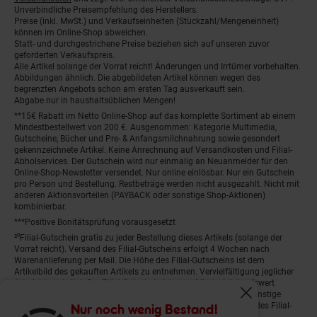
Unverbindliche Preisempfehlung des Herstellers.
Preise (inkl. MwSt.) und Verkaufseinheiten (Stückzahl/Mengeneinheit)
können im Online-Shop abweichen.
Statt- und durchgestrichene Preise beziehen sich auf unseren zuvor
geforderten Verkaufspreis.
Alle Artikel solange der Vorrat reicht! Änderungen und Irrtümer vorbehalten.
Abbildungen ähnlich. Die abgebildeten Artikel können wegen des
begrenzten Angebots schon am ersten Tag ausverkauft sein.
Abgabe nur in haushaltsüblichen Mengen!
**15€ Rabatt im Netto Online-Shop auf das komplette Sortiment ab einem
Mindestbestellwert von 200 €. Ausgenommen: Kategorie Multimedia,
Gutscheine, Bücher und Pre- & Anfangsmilchnahrung sowie gesondert
gekennzeichnete Artikel. Keine Anrechnung auf Versandkosten und Filial-
Abholservices. Der Gutschein wird nur einmalig an Neuanmelder für den
Online-Shop-Newsletter versendet. Nur online einlösbar. Nur ein Gutschein
pro Person und Bestellung. Restbeträge werden nicht ausgezahlt. Nicht mit
anderen Aktionsvorteilen (PAYBACK oder sonstige Shop-Aktionen)
kombinierbar.
***Positive Bonitätsprüfung vorausgesetzt
²⁰Filial-Gutschein gratis zu jeder Bestellung dieses Artikels (solange der
Vorrat reicht). Versand des Filial-Gutscheins erfolgt 4 Wochen nach
Warenanlieferung per Mail. Die Höhe des Filial-Gutscheins ist dem
Artikelbild des gekauften Artikels zu entnehmen. Vervielfältigung jeglicher
Art nicht gestattet. Der Filial-Gutschein ist ohne Mindesteinkaufswert
einlösbar. Nicht mit anderen Aktionsvorteilen (PAYBACK oder sonstige
Fenster schliess
Shop-Aktionen) kombinierbar. Der jeweilige Gültigkeitszeitraum des Filial-
Nur noch wenig Bestand!
Gutscheins ist darauf vermerkt.