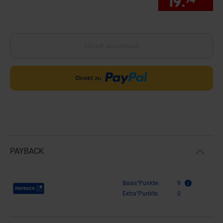
19.
*
nur
Aktuell ausverkauft
PAYBACK
Payback Punkte
Basis°Punkte:
9
Extra°Punkte:
0