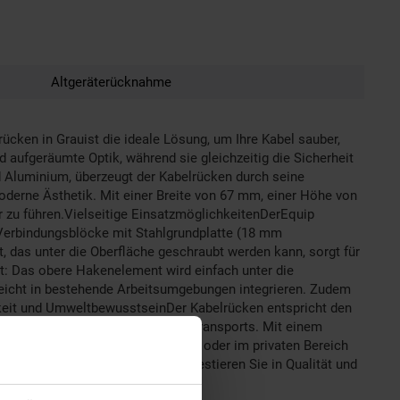
Altgeräterücknahme
cken in Grauist die ideale Lösung, um Ihre Kabel sauber,
d aufgeräumte Optik, während sie gleichzeitig die Sicherheit
 Aluminium, überzeugt der Kabelrücken durch seine
moderne Ästhetik. Mit einer Breite von 67 mm, einer Höhe von
 zu führen.Vielseitige EinsatzmöglichkeitenDerEquip
Verbindungsblöcke mit Stahlgrundplatte (18 mm
, das unter die Oberfläche geschraubt werden kann, sorgt für
ert: Das obere Hakenelement wird einfach unter die
 leicht in bestehende Arbeitsumgebungen integrieren. Zudem
gkeit und UmweltbewusstseinDer Kabelrücken entspricht den
schützt das Produkt während des Transports. Mit einem
ngenOb im professionellen Umfeld oder im privaten Bereich
übersichtlicher zu gestalten. Investieren Sie in Qualität und