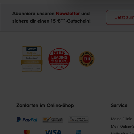
Abonniere unseren
Newsletter
und
Jetzt zu
sichere dir einen 15 €**-Gutschein!
Newsletter Anmeldung
Zahlarten im Online-Shop
Service
Meine Filiale
Mein Online-
Netto plus A