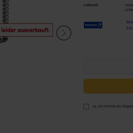
Lieferzeit:
neue 
unte
Payback Punkte
Bas
Ext
Ja, ich möchte ein Altger