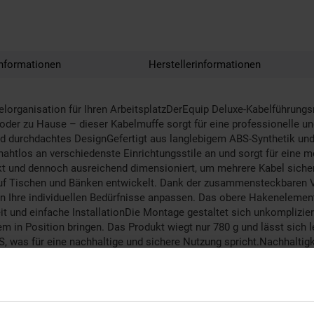
nformationen
Herstellerinformationen
organisation für Ihren ArbeitsplatzDerEquip Deluxe-Kabelführungsrü
 oder zu Hause – dieser Kabelmuffe sorgt für eine professionelle un
nd durchdachtes DesignGefertigt aus langlebigem ABS-Synthetik und
nahtlos an verschiedenste Einrichtungsstile an und sorgt für eine 
 und dennoch ausreichend dimensioniert, um mehrere Kabel sicher
 auf Tischen und Bänken entwickelt. Dank der zusammensteckbaren 
n Ihre individuellen Bedürfnisse anpassen. Das obere Hakenelement
eit und einfache InstallationDie Montage gestaltet sich unkomplizi
em in Position bringen. Das Produkt wiegt nur 780 g und lässt sich
 was für eine nachhaltige und sichere Nutzung spricht.Nachhalti
dlich hergestellt. Die Verpackung aus Karton ist platzsparend und 
haben und zu lagern.Perfekt für professionelle und private Anwendu
he Kabelführung und trägt dazu bei, Ihren Arbeitsplatz sicherer und 
en.Lieferumfang1 Stück Equip Deluxe-Kabelführungsrücken, Grau