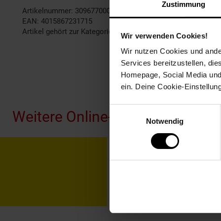
Zustimmung
Artikelnummer: 3096770000
EAN: 4015867231715
Artikel gehört zur Kategorie:
Handyzubehör
Wir verwenden Cookies!
Wir nutzen Cookies und ander
Services bereitzustellen, di
Homepage, Social Media und P
Fußzeile
ein. Deine Cookie-Einstellun
Einwilligungsauswahl
Weitere Online-Angebote
Notwendig
Netto Reisen
TV-