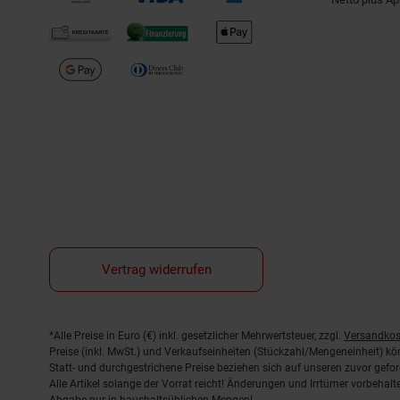
Vertrag widerrufen
Fußnoten
*Alle Preise in Euro (€) inkl. gesetzlicher Mehrwertsteuer, zzgl.
Versandkos
Preise (inkl. MwSt.) und Verkaufseinheiten (Stückzahl/Mengeneinheit) k
Statt- und durchgestrichene Preise beziehen sich auf unseren zuvor gefor
Alle Artikel solange der Vorrat reicht! Änderungen und Irrtümer vorbeha
Abgabe nur in haushaltsüblichen Mengen!