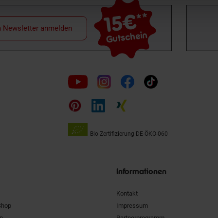
15€
**
m Newsletter anmelden
Gutschein
Folge
uns
auf
Bio Zertifizierung
DE-ÖKO-060
Unsere
Siegel
Informationen
Kontakt
Shop
Impressum
pp
Partnerprogramm