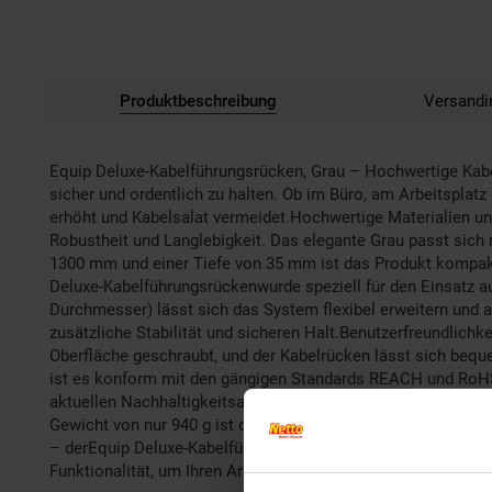
Produktbeschreibung
Versandi
Equip Deluxe-Kabelführungsrücken, Grau – Hochwertige Kabel
sicher und ordentlich zu halten. Ob im Büro, am Arbeitsplatz
erhöht und Kabelsalat vermeidet.Hochwertige Materialien u
Robustheit und Langlebigkeit. Das elegante Grau passt sich 
1300 mm und einer Tiefe von 35 mm ist das Produkt kompakt
Deluxe-Kabelführungsrückenwurde speziell für den Einsatz
Durchmesser) lässt sich das System flexibel erweitern und a
zusätzliche Stabilität und sicheren Halt.Benutzerfreundlichk
Oberfläche geschraubt, und der Kabelrücken lässt sich bequ
ist es konform mit den gängigen Standards REACH und RoHS,
aktuellen Nachhaltigkeitsanforderungen und ist umweltfreun
Gewicht von nur 940 g ist das Produkt zudem leicht zu hand
– derEquip Deluxe-Kabelführungsrückensorgt für eine ordentlic
Funktionalität, um Ihren Arbeitsbereich effizienter zu mach