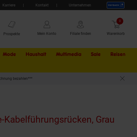
Karriere
Kontakt
Unternehmen
0
Artikel
Mein Konto
Filiale finden
Warenkorb
Prospekte
Mode
Haushalt
Multimedia
Sale
Externer Li
Reisen
chnung bezahlen***
e-Kabelführungsrücken, Grau
(Prod