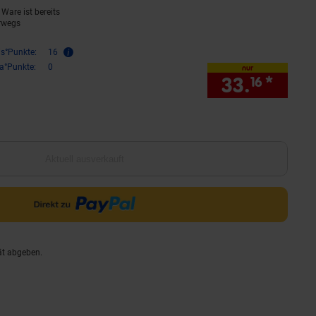
Ware ist bereits
rwegs
is°Punkte:
16
ra°Punkte:
0
nur
33.
*
nur 
16
Aktuell ausverkauft
ät abgeben.