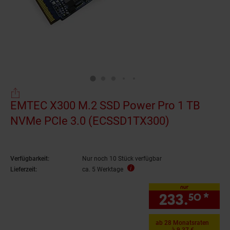
EMTEC X300 M.2 SSD Power Pro 1 TB
NVMe PCIe 3.0 (ECSSD1TX300)
Verfügbarkeit:
Nur noch 10 Stück verfügbar
Lieferzeit:
ca. 5 Werktage
nur
233.
*
nur
50
ab 28 Monatsraten
à 9.37 €