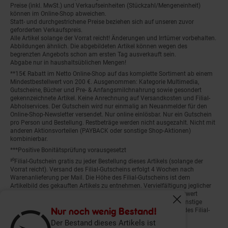
Preise (inkl. MwSt.) und Verkaufseinheiten (Stückzahl/Mengeneinheit)
können im Online-Shop abweichen.
Statt- und durchgestrichene Preise beziehen sich auf unseren zuvor
geforderten Verkaufspreis.
Alle Artikel solange der Vorrat reicht! Änderungen und Irrtümer vorbehalten.
Abbildungen ähnlich. Die abgebildeten Artikel können wegen des
begrenzten Angebots schon am ersten Tag ausverkauft sein.
Abgabe nur in haushaltsüblichen Mengen!
**15€ Rabatt im Netto Online-Shop auf das komplette Sortiment ab einem
Mindestbestellwert von 200 €. Ausgenommen: Kategorie Multimedia,
Gutscheine, Bücher und Pre- & Anfangsmilchnahrung sowie gesondert
gekennzeichnete Artikel. Keine Anrechnung auf Versandkosten und Filial-
Abholservices. Der Gutschein wird nur einmalig an Neuanmelder für den
Online-Shop-Newsletter versendet. Nur online einlösbar. Nur ein Gutschein
pro Person und Bestellung. Restbeträge werden nicht ausgezahlt. Nicht mit
anderen Aktionsvorteilen (PAYBACK oder sonstige Shop-Aktionen)
kombinierbar.
***Positive Bonitätsprüfung vorausgesetzt
²⁰Filial-Gutschein gratis zu jeder Bestellung dieses Artikels (solange der
Vorrat reicht). Versand des Filial-Gutscheins erfolgt 4 Wochen nach
Warenanlieferung per Mail. Die Höhe des Filial-Gutscheins ist dem
Artikelbild des gekauften Artikels zu entnehmen. Vervielfältigung jeglicher
Art nicht gestattet. Der Filial-Gutschein ist ohne Mindesteinkaufswert
einlösbar. Nicht mit anderen Aktionsvorteilen (PAYBACK oder sonstige
Fenster schliess
Shop-Aktionen) kombinierbar. Der jeweilige Gültigkeitszeitraum des Filial-
Nur noch wenig Bestand!
Gutscheins ist darauf vermerkt.
Der Bestand dieses Artikels ist