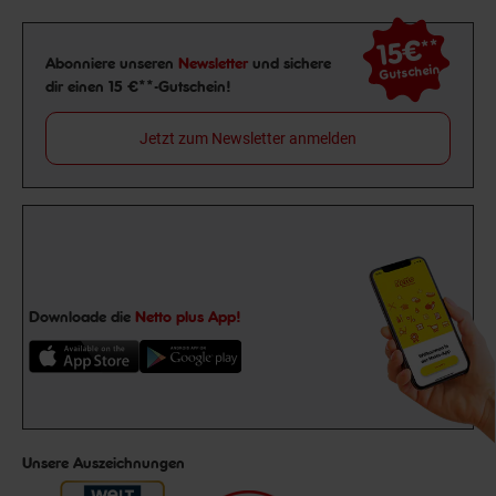
15€
**
Newsletter Anmeldung
Abonniere unseren
Newsletter
und sichere
Gutschein
dir einen 15 €**-Gutschein!
Jetzt zum Newsletter anmelden
Downloade die
Netto plus App!
Unsere Auszeichnungen