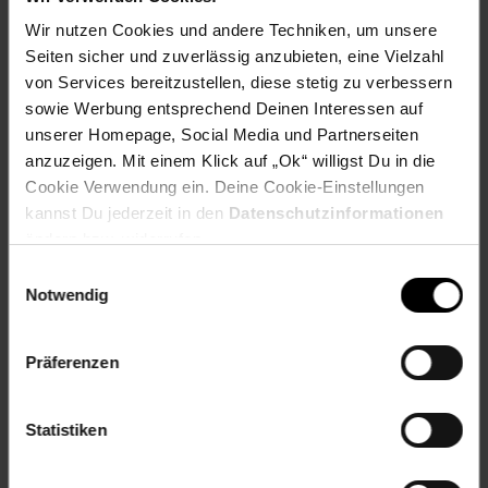
EMTEC X300 M.2 SSD Power Pro investieren Sie in eine
Wir nutzen Cookies und andere Techniken, um unsere
hochwertige Speicherlösung, die Ihre Arbeits- und Spielwelt
Seiten sicher und zuverlässig anzubieten, eine Vielzahl
deutlich beschleunigt. Erleben Sie, wie Ihre Anwendungen
schneller starten, Dateien im Handumdrehen übertragen
von Services bereitzustellen, diese stetig zu verbessern
werden und Ihr System insgesamt reaktionsschneller wird.
sowie Werbung entsprechend Deinen Interessen auf
Für alle, die Wert auf Qualität und Leistung legen, ist diese
unserer Homepage, Social Media und Partnerseiten
SSD die perfekte Wahl.LieferumfangM.2 SSD Festplatte
anzuzeigen. Mit einem Klick auf „Ok“ willigst Du in die
Cookie Verwendung ein. Deine Cookie-Einstellungen
Artikelnummer: 3096463000
kannst Du jederzeit in den
Datenschutzinformationen
EAN: 3126170170781
ändern bzw. widerrufen.
Artikel gehört zur Kategorie:
Festplatten & Speicher
Einwilligungsauswahl
Notwendig
Versandinformationen
Präferenzen
Herstellerinformationen
Statistiken
Altgeräterücknahme