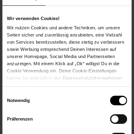
Speicherkapazität von 256 GB für umfangreiche Daten•
Schnelle Datenübertragung für effizientes Arbeiten•
Umweltfreundliches Gehäuse aus recyceltem Kunststoff•
Wir verwenden Cookies!
Robustes und praktisches Design mit Schieber und
Wir nutzen Cookies und andere Techniken, um unsere
Aufhänge-Loch• Kompatibel mit den gängigsten
Seiten sicher und zuverlässig anzubieten, eine Vielzahl
BetriebssystemenMit dem EMTEC B110 Click Easy USB-
von Services bereitzustellen, diese stetig zu verbessern
Stick erhalten Sie eine hochwertige, nachhaltige
Speicherlösung, die Ihren Alltag erleichtert und Ihre Daten
sowie Werbung entsprechend Deinen Interessen auf
sicher verwahrt. Ob für den privaten Gebrauch oder im
unserer Homepage, Social Media und Partnerseiten
professionellen Umfeld – dieser USB-Stick ist die
anzuzeigen. Mit einem Klick auf „Ok“ willigst Du in die
zuverlässige Wahl für alle, die Wert auf Qualität und
Cookie Verwendung ein. Deine Cookie-Einstellungen
Umweltbewusstsein legen.LieferumfangUSB-Stick,
kannst Du jederzeit in den
Datenschutzinformationen
Bedienungsanleitung
ändern bzw. widerrufen.
Artikelnummer: 3097380000
Einwilligungsauswahl
EAN: 3126170173218
Notwendig
Artikel gehört zur Kategorie:
Festplatten & Speicher
Präferenzen