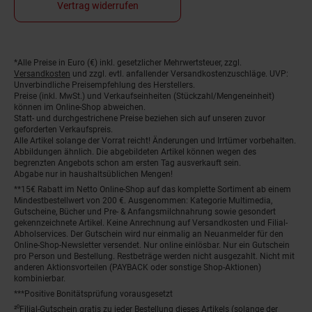
Vertrag widerrufen
*Alle Preise in Euro (€) inkl. gesetzlicher Mehrwertsteuer, zzgl.
Fußnoten
Versandkosten
und zzgl. evtl. anfallender Versandkostenzuschläge. UVP:
Unverbindliche Preisempfehlung des Herstellers.
Preise (inkl. MwSt.) und Verkaufseinheiten (Stückzahl/Mengeneinheit)
können im Online-Shop abweichen.
Statt- und durchgestrichene Preise beziehen sich auf unseren zuvor
geforderten Verkaufspreis.
Alle Artikel solange der Vorrat reicht! Änderungen und Irrtümer vorbehalten.
Abbildungen ähnlich. Die abgebildeten Artikel können wegen des
begrenzten Angebots schon am ersten Tag ausverkauft sein.
Abgabe nur in haushaltsüblichen Mengen!
**15€ Rabatt im Netto Online-Shop auf das komplette Sortiment ab einem
Mindestbestellwert von 200 €. Ausgenommen: Kategorie Multimedia,
Gutscheine, Bücher und Pre- & Anfangsmilchnahrung sowie gesondert
gekennzeichnete Artikel. Keine Anrechnung auf Versandkosten und Filial-
Abholservices. Der Gutschein wird nur einmalig an Neuanmelder für den
Online-Shop-Newsletter versendet. Nur online einlösbar. Nur ein Gutschein
pro Person und Bestellung. Restbeträge werden nicht ausgezahlt. Nicht mit
anderen Aktionsvorteilen (PAYBACK oder sonstige Shop-Aktionen)
kombinierbar.
***Positive Bonitätsprüfung vorausgesetzt
²⁰Filial-Gutschein gratis zu jeder Bestellung dieses Artikels (solange der