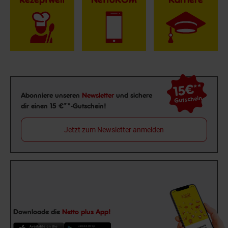
15€
**
Newsletter Anmeldung
Abonniere unseren
Newsletter
und sichere
Gutschein
dir einen 15 €**-Gutschein!
Jetzt zum Newsletter anmelden
Downloade die
Netto plus App!