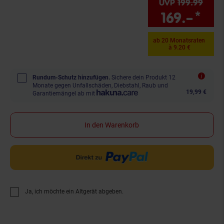
UVP
199.
99
UVP :
169.–
*
Sie
ab 20 Monatsraten
à 9.20 €
Rundum-Schutz hinzufügen.
Sichere dein Produkt 12
Monate gegen Unfallschäden, Diebstahl, Raub und
19,99 €
Garantiemängel ab mit
In den Warenkorb
Ja, ich möchte ein Altgerät abgeben.