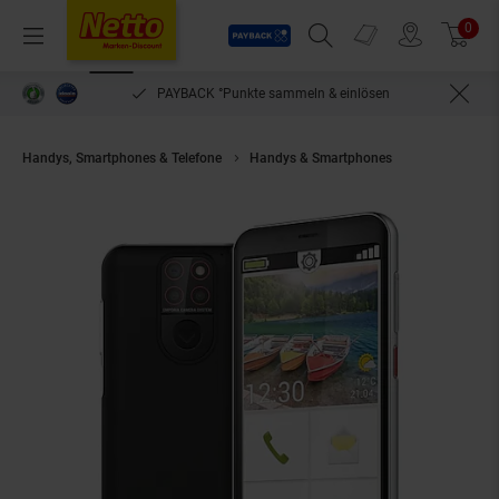
Payback
Prospekte
0
Arti
Menü
Suchfeld einblenden
Filiale finden
Warenkorb
PAYBACK °Punkte sammeln & einlösen
Handys, Smartphones & Telefone
Handys & Smartphones
Emporia SMAR