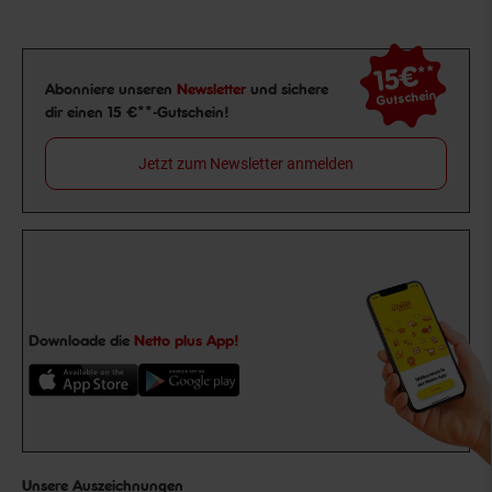
15€
**
Newsletter Anmeldung
Abonniere unseren
Newsletter
und sichere
Gutschein
dir einen 15 €**-Gutschein!
Jetzt zum Newsletter anmelden
Downloade die
Netto plus App!
Unsere Auszeichnungen