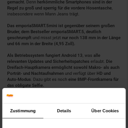
gemacht.
Denn
herkömmliche Smartphones sind in der
Regel zu groß und sperrig für die vordere Hosentasche
,
insbesondere wenn Mann Jeans trägt.
Das emporiaSMART.5mini ist gegenüber seinem großen
Bruder, dem Bestseller emporiaSMART.5, deutlich
geschrumpft
und misst jetzt
nur noch 138 mm in der Länge
und 66 mm in der Breite (4,95 Zoll).
Als Betriebssystem fungiert Android 13
, was
alle
relevanten Updates und Sicherheitspatches
erlaubt.
Die
Dreifach-Hauptkamera ermöglicht sowohl Makro- als auch
Porträt- und Nachtaufnahmen
und verfügt über
HD und
Auto-Modus
. Dazu gibt es noch
eine 8MP-Frontkamera für
das obligate Selfie.
Für den nötigen Speed sorgt der Octa Core Prozessor mit
4GB RAM und 64 GB ROM.
Zustimmung
Details
Über Cookies
Dank
bewährter emporia-Menüführung und großer, gut
ablesbarer Buttons
ist dieses Smartphone
einfach und
intuitiv zu bedienen
. In die Kategorie
einfaches Handling