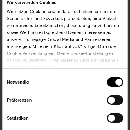
Wir verwenden Cookies!
fallen auch serienmäßige Anwendungen wie
Texteingabe
durch Sprachansage, vorinstallierter QR-Scanner oder NFC
.
Wir nutzen Cookies und andere Techniken, um unsere
Seiten sicher und zuverlässig anzubieten, eine Vielzahl
von Services bereitzustellen, diese stetig zu verbessern
sowie Werbung entsprechend Deinen Interessen auf
Lieferumfang: 1x 4G Mobiltelefon, 1x Zusätzlicher
unserer Homepage, Social Media und Partnerseiten
Akkudeckel ohne Notruftaste, 1x Li-Ion Akku, 1x
anzuzeigen. Mit einem Klick auf „Ok“ willigst Du in die
Bedienungsanleitung, 1x USB-C Kabel
Cookie Verwendung ein. Deine Cookie-Einstellungen
Artikelnummer: 2596728000
kannst Du jederzeit in den
Datenschutzinformationen
EAN: 9005613167738
ändern bzw. widerrufen.
Artikel gehört zur Kategorie:
Handys & Smartphones
Einwilligungsauswahl
Notwendig
Versandinformationen
Präferenzen
Herstellerinformationen
Statistiken