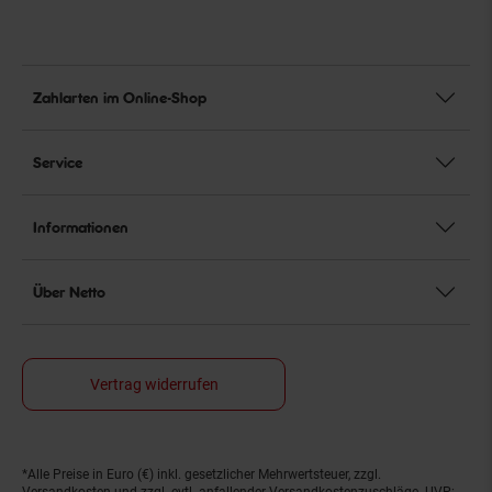
Zahlarten im Online-Shop
Service
Informationen
Über Netto
Vertrag widerrufen
*Alle Preise in Euro (€) inkl. gesetzlicher Mehrwertsteuer, zzgl.
Fußnoten
Versandkosten
und zzgl. evtl. anfallender Versandkostenzuschläge. UVP: