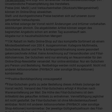
Unverbindliche Preisempfehlung des Herstellers.
Preise (inkl. MwSt.) und Verkaufseinheiten (Stückzahl/Mengeneinheit)
können im Online-Shop abweichen.
Statt- und durchgestrichene Preise beziehen sich auf unseren zuvor
geforderten Verkaufspreis.
Alle Artikel solange der Vorrat reicht! Änderungen und Irrtümer vorbehalten.
Abbildungen ähnlich. Die abgebildeten Artikel können wegen des
begrenzten Angebots schon am ersten Tag ausverkauft sein.
Abgabe nur in haushaltsüblichen Mengen!
**15€ Rabatt im Netto Online-Shop auf das komplette Sortiment ab einem
Mindestbestellwert von 200 €. Ausgenommen: Kategorie Multimedia,
Gutscheine, Bücher und Pre- & Anfangsmilchnahrung sowie gesondert
gekennzeichnete Artikel. Keine Anrechnung auf Versandkosten und Filial-
Abholservices. Der Gutschein wird nur einmalig an Neuanmelder für den
Online-Shop-Newsletter versendet. Nur online einlösbar. Nur ein Gutschein
pro Person und Bestellung. Restbeträge werden nicht ausgezahlt. Nicht mit
anderen Aktionsvorteilen (PAYBACK oder sonstige Shop-Aktionen)
kombinierbar.
***Positive Bonitätsprüfung vorausgesetzt
²⁰Filial-Gutschein gratis zu jeder Bestellung dieses Artikels (solange der
Vorrat reicht). Versand des Filial-Gutscheins erfolgt 4 Wochen nach
Warenanlieferung per Mail. Die Höhe des Filial-Gutscheins ist dem
Artikelbild des gekauften Artikels zu entnehmen. Vervielfältigung jeglicher
Art nicht gestattet. Der Filial-Gutschein ist ohne Mindesteinkaufswert
einlösbar. Nicht mit anderen Aktionsvorteilen (PAYBACK oder sonstige
Shop-Aktionen) kombinierbar. Der jeweilige Gültigkeitszeitraum des Filial-