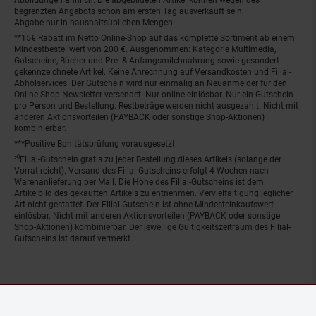
begrenzten Angebots schon am ersten Tag ausverkauft sein.
Abgabe nur in haushaltsüblichen Mengen!
**15€ Rabatt im Netto Online-Shop auf das komplette Sortiment ab einem
Mindestbestellwert von 200 €. Ausgenommen: Kategorie Multimedia,
Gutscheine, Bücher und Pre- & Anfangsmilchnahrung sowie gesondert
gekennzeichnete Artikel. Keine Anrechnung auf Versandkosten und Filial-
Abholservices. Der Gutschein wird nur einmalig an Neuanmelder für den
Online-Shop-Newsletter versendet. Nur online einlösbar. Nur ein Gutschein
pro Person und Bestellung. Restbeträge werden nicht ausgezahlt. Nicht mit
anderen Aktionsvorteilen (PAYBACK oder sonstige Shop-Aktionen)
kombinierbar.
***Positive Bonitätsprüfung vorausgesetzt
²⁰Filial-Gutschein gratis zu jeder Bestellung dieses Artikels (solange der
Vorrat reicht). Versand des Filial-Gutscheins erfolgt 4 Wochen nach
Warenanlieferung per Mail. Die Höhe des Filial-Gutscheins ist dem
Artikelbild des gekauften Artikels zu entnehmen. Vervielfältigung jeglicher
Art nicht gestattet. Der Filial-Gutschein ist ohne Mindesteinkaufswert
einlösbar. Nicht mit anderen Aktionsvorteilen (PAYBACK oder sonstige
Shop-Aktionen) kombinierbar. Der jeweilige Gültigkeitszeitraum des Filial-
Gutscheins ist darauf vermerkt.
© Netto Marken-Discount Stiftung & Co. KG |