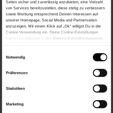
Seiten sicher und zuverlässig anzubieten, eine Vielzahl
P101 Ist ärztlicher Rat erforderlich, Verpackung oder
von Services bereitzustellen, diese stetig zu verbessern
Kennzeichnungsetikett bereithalten.
sowie Werbung entsprechend Deinen Interessen auf
P102: Darf nicht in die Hände von Kindern gelangen.
unserer Homepage, Social Media und Partnerseiten
P264: Nach Gebrauch … gründlich waschen.
P301+P310: Bei Verschlucken: Sofort
anzuzeigen. Mit einem Klick auf „Ok“ willigst Du in die
Giftinformationszentrum anrufen.
Cookie Verwendung ein. Deine Cookie-Einstellungen
P330: Mund ausspülen.
kannst Du jederzeit in den
Datenschutzinformationen
P405: Unter Verschluss aufbewahren.
ändern bzw. widerrufen.
P501: Inhalt/Behälter entsprechend den örtlichen
Einwilligungsauswahl
Vorschriften der Entsorgung zuführen.
Notwendig
Dieses Produkt enthält eine Lithium-Ionen-Zelle und darf
nicht über den Hausmüll entsorgt werden! Bitte entsorgen
Präferenzen
Sie das Produkt sachgerecht in einer entsprechenden
Sammelbox (Supermarkt) oder bei einer kommunalen
Sammelstelle (Wertstoffhof)
Statistiken
Artikelnummer: 3136973002
EAN: 2100000951543
Marketing
Artikel gehört zur Kategorie:
Vapes