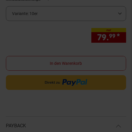
Variante:
10er
nur
79.
*
nur
99
In den Warenkorb
PAYBACK