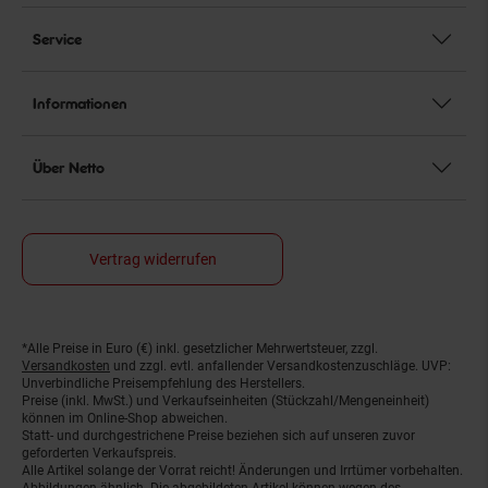
Service
Informationen
Über Netto
Vertrag widerrufen
*Alle Preise in Euro (€) inkl. gesetzlicher Mehrwertsteuer, zzgl.
Fußnoten
Versandkosten
und zzgl. evtl. anfallender Versandkostenzuschläge. UVP:
Unverbindliche Preisempfehlung des Herstellers.
Preise (inkl. MwSt.) und Verkaufseinheiten (Stückzahl/Mengeneinheit)
können im Online-Shop abweichen.
Statt- und durchgestrichene Preise beziehen sich auf unseren zuvor
geforderten Verkaufspreis.
Alle Artikel solange der Vorrat reicht! Änderungen und Irrtümer vorbehalten.
Abbildungen ähnlich. Die abgebildeten Artikel können wegen des