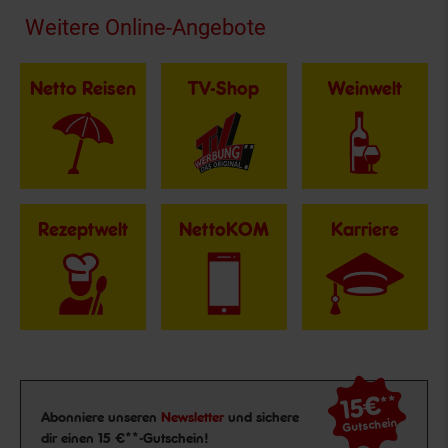
Fußzeile
Weitere Online-Angebote
Netto Reisen
TV-Shop
Weinwelt
Rezeptwelt
NettoKOM
Karriere
15€
**
Newsletter Anmeldung
Abonniere unseren
Newsletter
und sichere
Gutschein
dir einen 15 €**-Gutschein!