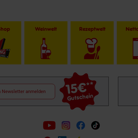
Shop
Weinwelt
Rezeptwelt
Net
15€
**
m Newsletter anmelden
Gutschein
Folge
uns
auf