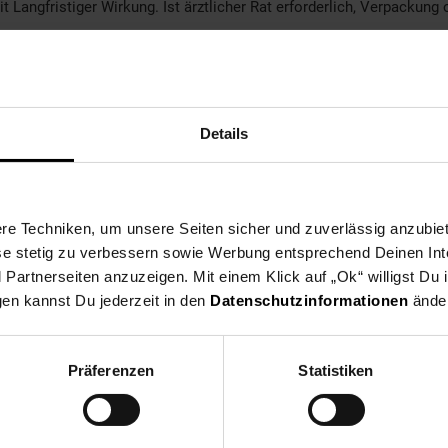
Langfristiger Wirkung. Ist ärztlicher Rat erforderlich, Verpackung o
Sofort Giftinformationszentrum/Arzt anrufen. Mund ausspülen. Unte
Details
e Techniken, um unsere Seiten sicher und zuverlässig anzubiet
rkung.
ese stetig zu verbessern sowie Werbung entsprechend Deinen In
ichnungsetikett bereithalten.
artnerseiten anzuzeigen. Mit einem Klick auf „Ok“ willigst Du
gen kannst Du jederzeit in den
Datenschutzinformationen
änder
um anrufen.
Präferenzen
Statistiken
en der Entsorgung zuführen.
icht über den Hausmüll entsorgt werden! Bitte entsorgen Sie das P
tstoffhof)