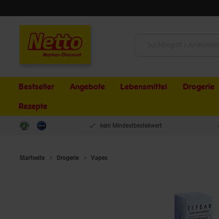
Schließen
Suche:
Bestseller
Angebote
Lebensmittel
Drogerie
Rezepte
kein Mindestbestellwert
Startseite
Drogerie
Vapes
Elf Bar ELFA Aurora Purple Starterse