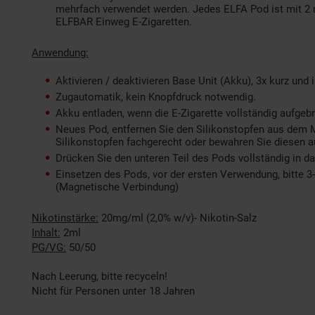
mehrfach verwendet werden. Jedes ELFA Pod ist mit 2 ml
ELFBAR Einweg E-Zigaretten.
Anwendung:
Aktivieren / deaktivieren Base Unit (Akku), 3x kurz un
Zugautomatik, kein Knopfdruck notwendig.
Akku entladen, wenn die E-Zigarette vollständig aufgebr
Neues Pod, entfernen Sie den Silikonstopfen aus dem M
Silikonstopfen fachgerecht oder bewahren Sie diesen a
Drücken Sie den unteren Teil des Pods vollständig in 
Einsetzen des Pods, vor der ersten Verwendung, bitte 
(Magnetische Verbindung)
Nikotinstärke:
20mg/ml (2,0% w/v)- Nikotin-Salz
Inhalt:
2ml
PG/VG:
50/50
Nach Leerung, bitte recyceln!
Nicht für Personen unter 18 Jahren