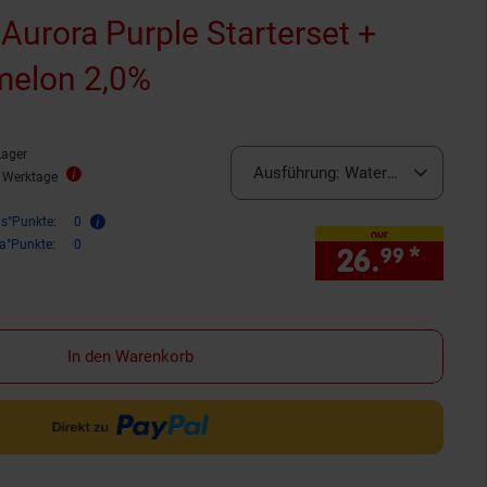
 Aurora Purple Starterset +
melon 2,0%
Lager
Ausführung:
Watermelon 2.0%
5 Werktage
is°Punkte:
0
nur
ra°Punkte:
0
26.
*
nur 
99
In den Warenkorb