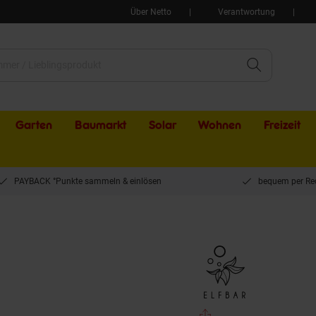
Über Netto
Verantwortung
Garten
Baumarkt
Solar
Wohnen
Freizeit
PAYBACK °Punkte sammeln & einlösen
bequem per Re
t + Pods Watermelon 2,0%