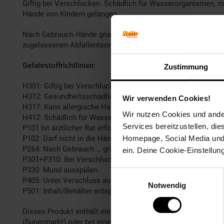
Giftig bei Verschlucken. Schädlich für Wasserorganismen, mit 
Hände von Kindern gelangen.
Nach Gebrauch Hände gründlich waschen. Bei Verschlucken: 
zugelassenen Abfallentsorgungseinrichtung zuführen.
Gefahrstoffrichtlinien
:
Zustimmung
H301: Giftig bei Verschlucken.
H312: Gesundheitsschädlich bei Hautkontakt.
Wir verwenden Cookies!
H317: Kann allergische Hautreaktionen verursachen.
Wir nutzen Cookies und ander
H412: Schädlich für Wasserorganismen, mit langfristiger Wi
Services bereitzustellen, di
P101 Ist ärztlicher Rat erforderlich, Verpackung oder Kennze
Homepage, Social Media und P
P102: Darf nicht in die Hände von Kindern gelangen.
P264: Nach Gebrauch … gründlich waschen.
ein. Deine Cookie-Einstellun
P301+P310: Bei Verschlucken: Sofort Giftinformationszentr
P330: Mund ausspülen.
Einwilligungsauswahl
P405: Unter Verschluss aufbewahren.
Notwendig
P501: Inhalt/Behälter entsprechend den örtlichen Vorschrift
Dieses Produkt enthält eine Lithium-Ionen-Zelle und darf n
(Supermarkt) oder bei einer kommunalen Sammelstelle (Wer