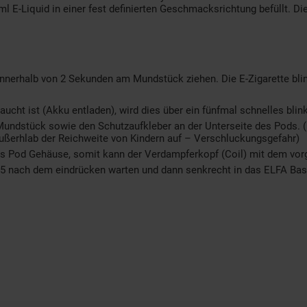
 E-Liquid in einer fest definierten Geschmacksrichtung befüllt. Di
d innerhalb von 2 Sekunden am Mundstück ziehen. Die E-Zigarette bli
aucht ist (Akku entladen), wird dies über ein fünfmal schnelles bli
undstück sowie den Schutzaufkleber an der Unterseite des Pods. (
ußerhlab der Reichweite von Kindern auf – Verschluckungsgefahr)
das Pod Gehäuse, somit kann der Verdampferkopf (Coil) mit dem vorg
3-5 nach dem eindrücken warten und dann senkrecht in das ELFA Bas