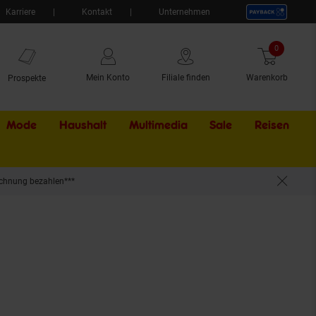
Karriere
Kontakt
Unternehmen
0
Artikel
Mein Konto
Filiale finden
Warenkorb
Prospekte
Mode
Haushalt
Multimedia
Sale
Externer Li
Reisen
chnung bezahlen***