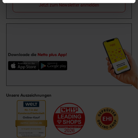
Jetzt zum Newsletter anmelden
Downloade die
Netto plus App!
Unsere Auszeichnungen