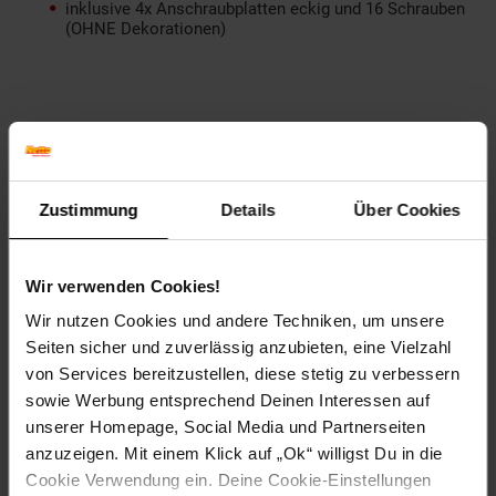
inklusive 4x Anschraubplatten eckig und 16 Schrauben
(OHNE Dekorationen)
Artikelnummer: 2197969000
Zustimmung
Details
Über Cookies
EAN: 4006676131983
Artikel gehört zur Kategorie:
Esstische
Wir verwenden Cookies!
Wir nutzen Cookies und andere Techniken, um unsere
Versandinformationen
Seiten sicher und zuverlässig anzubieten, eine Vielzahl
von Services bereitzustellen, diese stetig zu verbessern
sowie Werbung entsprechend Deinen Interessen auf
Herstellerinformationen
unserer Homepage, Social Media und Partnerseiten
anzuzeigen. Mit einem Klick auf „Ok“ willigst Du in die
Cookie Verwendung ein. Deine Cookie-Einstellungen