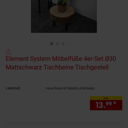
Element System Möbelfüße 4er-Set Ø30
Mattschwarz Tischbeine Tischgestell
(Produk
Lieferzeit:
neue Ware ist bereits unterwegs
nur
13.
*
nur
99