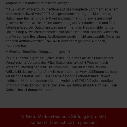
Abgabe nur in haushaltsüblichen Mengen!
**15€ Rabatt im Netto Online-Shop auf das komplette Sortiment ab einem
Mindestbestellwert von 200 €. Ausgenommen: Kategorie Multimedia,
Gutscheine, Bücher und Pre- & Anfangsmilchnahrung sowie gesondert
gekennzeichnete Artikel. Keine Anrechnung auf Versandkosten und Filial-
Abholservices. Der Gutschein wird nur einmalig an Neuanmelder für den
Online-Shop-Newsletter versendet. Nur online einlösbar. Nur ein Gutschein
pro Person und Bestellung. Restbeträge werden nicht ausgezahlt. Nicht mit
anderen Aktionsvorteilen (PAYBACK oder sonstige Shop-Aktionen)
kombinierbar.
***Positive Bonitätsprüfung vorausgesetzt
²⁰Filial-Gutschein gratis zu jeder Bestellung dieses Artikels (solange der
Vorrat reicht). Versand des Filial-Gutscheins erfolgt 4 Wochen nach
Warenanlieferung per Mail. Die Höhe des Filial-Gutscheins ist dem
Artikelbild des gekauften Artikels zu entnehmen. Vervielfältigung jeglicher
Art nicht gestattet. Der Filial-Gutschein ist ohne Mindesteinkaufswert
einlösbar. Nicht mit anderen Aktionsvorteilen (PAYBACK oder sonstige
Shop-Aktionen) kombinierbar. Der jeweilige Gültigkeitszeitraum des Filial-
Gutscheins ist darauf vermerkt.
© Netto Marken-Discount Stiftung & Co. KG |
Kontakt
|
Datenschutz
|
Impressum