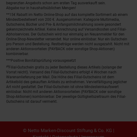
begrenzten Angebots schon am ersten Tag ausverkauft sein.
Abgabe nur in haushaltsüblichen Mengen!
**15€ Rabatt im Netto Online-Shop auf das komplette Sortiment ab einem
Mindestbestellwert von 200 €. Ausgenommen: Kategorie Multimedia,
Gutscheine, Bücher und Pre- & Anfangsmilchnahrung sowie gesondert
gekennzeichnete Artikel. Keine Anrechnung auf Versandkosten und Filial-
Abholservices. Der Gutschein wird nur einmalig an Neuanmelder für den
Online-Shop-Newsletter versendet. Nur online einlösbar. Nur ein Gutschein
pro Person und Bestellung. Restbeträge werden nicht ausgezahlt. Nicht mit
anderen Aktionsvorteilen (PAYBACK oder sonstige Shop-Aktionen)
kombinierbar.
***Positive Bonitätsprüfung vorausgesetzt
²⁰Filial-Gutschein gratis zu jeder Bestellung dieses Artikels (solange der
Vorrat reicht). Versand des Filial-Gutscheins erfolgt 4 Wochen nach
Warenanlieferung per Mail. Die Höhe des Filial-Gutscheins ist dem
Artikelbild des gekauften Artikels zu entnehmen. Vervielfältigung jeglicher
Art nicht gestattet. Der Filial-Gutschein ist ohne Mindesteinkaufswert
einlösbar. Nicht mit anderen Aktionsvorteilen (PAYBACK oder sonstige
Shop-Aktionen) kombinierbar. Der jeweilige Gültigkeitszeitraum des Filial-
Gutscheins ist darauf vermerkt.
© Netto Marken-Discount Stiftung & Co. KG |
Kontakt
|
Datenschutz
|
Impressum