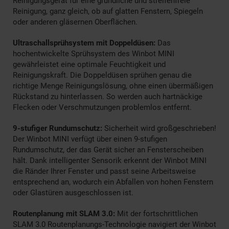
Reinigungsgerät für eine gründliche und streifenfreie
Reinigung, ganz gleich, ob auf glatten Fenstern, Spiegeln
oder anderen gläsernen Oberflächen.
Ultraschallsprühsystem mit Doppeldüsen:
Das
hochentwickelte Sprühsystem des Winbot MINI
gewährleistet eine optimale Feuchtigkeit und
Reinigungskraft. Die Doppeldüsen sprühen genau die
richtige Menge Reinigungslösung, ohne einen übermäßigen
Rückstand zu hinterlassen. So werden auch hartnäckige
Flecken oder Verschmutzungen problemlos entfernt.
9-stufiger Rundumschutz:
Sicherheit wird großgeschrieben!
Der Winbot MINI verfügt über einen 9-stufigen
Rundumschutz, der das Gerät sicher an Fensterscheiben
hält. Dank intelligenter Sensorik erkennt der Winbot MINI
die Ränder Ihrer Fenster und passt seine Arbeitsweise
entsprechend an, wodurch ein Abfallen von hohen Fenstern
oder Glastüren ausgeschlossen ist.
Routenplanung mit SLAM 3.0:
Mit der fortschrittlichen
SLAM 3.0 Routenplanungs-Technologie navigiert der Winbot