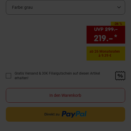
Farbe:
grau
-26 %
Sie Sparen 26 Prozent
UVP
299.–
UVP 
219.–
*
Sie
ab 26 Monatsraten
à 9.39 €
Gratis Versand & 30€ Filialgutschein auf diesen Artikel
Promotion "Gratis Versand &amp; 30€ Filialgutschein auf diesen Artikel 
erhalten!
In den Warenkorb