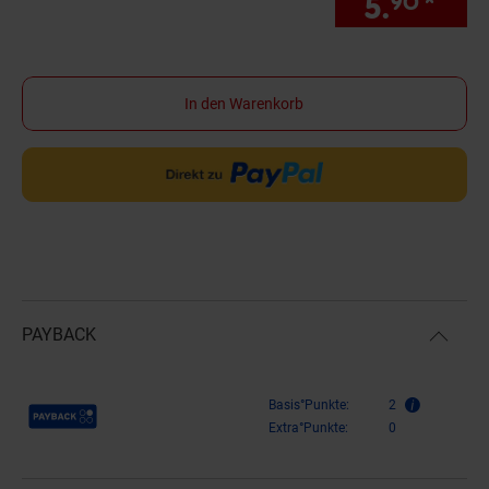
5.
*
Sie
90
In den Warenkorb
PAYBACK
Payback Punkte
Basis°Punkte:
2
Extra°Punkte:
0