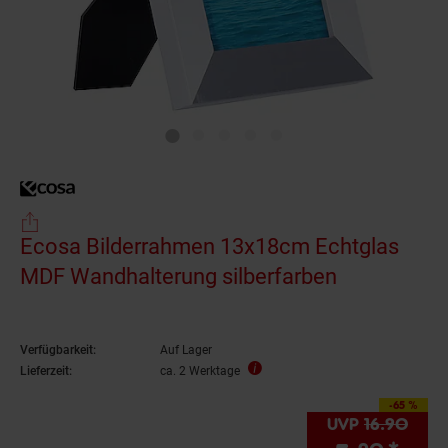
Ecosa Bilderrahmen 13x18cm Echtglas
MDF Wandhalterung silberfarben
Verfügbarkeit:
Auf Lager
Lieferzeit:
ca. 2 Werktage
-65 %
Sie Sparen 65 Prozen
UVP
16.
90
UVP 