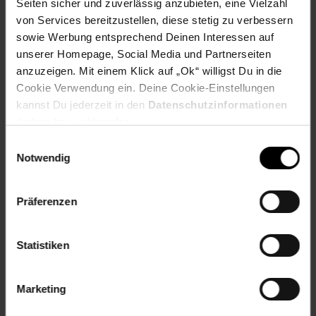
Seiten sicher und zuverlässig anzubieten, eine Vielzahl
Artikel gehört zur Kategorie:
Bilder & Bilderrahmen
von Services bereitzustellen, diese stetig zu verbessern
sowie Werbung entsprechend Deinen Interessen auf
unserer Homepage, Social Media und Partnerseiten
anzuzeigen. Mit einem Klick auf „Ok“ willigst Du in die
Versandinformationen
Cookie Verwendung ein. Deine Cookie-Einstellungen
kannst Du jederzeit in den
Datenschutzinformationen
Herstellerinformationen
ändern bzw. widerrufen.
Einwilligungsauswahl
Notwendig
Fußzeile
Weitere Online-Angebote
Präferenzen
Netto Reisen
TV-Shop
Weinwelt
Statistiken
Marketing