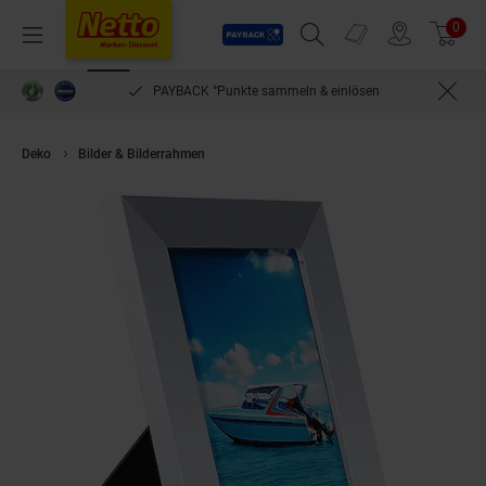
Payback
Prospekte
0
Arti
Menü
Suchfeld einblenden
Filiale finden
Warenkorb
PAYBACK °Punkte sammeln & einlösen
Deko
Bilder & Bilderrahmen
Ecosa Bilderrahmen 13x18cm Echtglas MDF