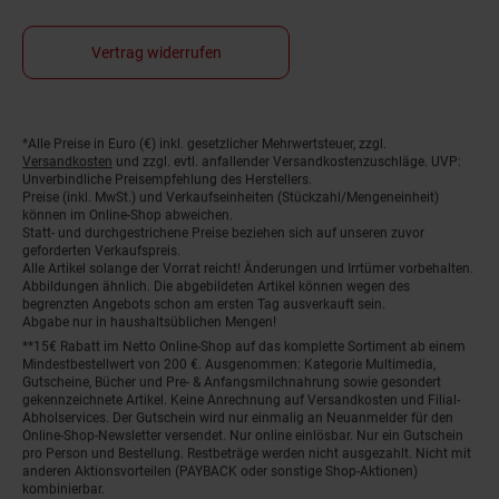
Vertrag widerrufen
*Alle Preise in Euro (€) inkl. gesetzlicher Mehrwertsteuer, zzgl.
Fußnoten
Versandkosten
und zzgl. evtl. anfallender Versandkostenzuschläge. UVP:
Unverbindliche Preisempfehlung des Herstellers.
Preise (inkl. MwSt.) und Verkaufseinheiten (Stückzahl/Mengeneinheit)
können im Online-Shop abweichen.
Statt- und durchgestrichene Preise beziehen sich auf unseren zuvor
geforderten Verkaufspreis.
Alle Artikel solange der Vorrat reicht! Änderungen und Irrtümer vorbehalten.
Abbildungen ähnlich. Die abgebildeten Artikel können wegen des
begrenzten Angebots schon am ersten Tag ausverkauft sein.
Abgabe nur in haushaltsüblichen Mengen!
**15€ Rabatt im Netto Online-Shop auf das komplette Sortiment ab einem
Mindestbestellwert von 200 €. Ausgenommen: Kategorie Multimedia,
Gutscheine, Bücher und Pre- & Anfangsmilchnahrung sowie gesondert
gekennzeichnete Artikel. Keine Anrechnung auf Versandkosten und Filial-
Abholservices. Der Gutschein wird nur einmalig an Neuanmelder für den
Online-Shop-Newsletter versendet. Nur online einlösbar. Nur ein Gutschein
pro Person und Bestellung. Restbeträge werden nicht ausgezahlt. Nicht mit
anderen Aktionsvorteilen (PAYBACK oder sonstige Shop-Aktionen)
kombinierbar.