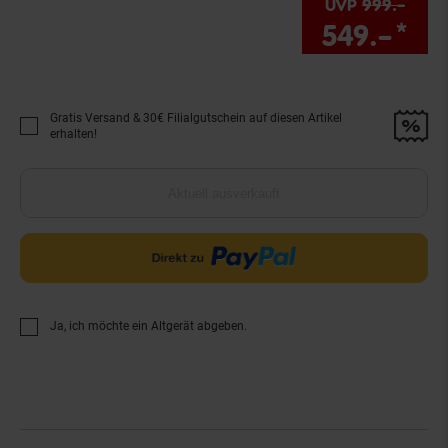
UVP
999.–
UVP 
549.–
*
Sie
Gratis Versand & 30€ Filialgutschein auf diesen Artikel
Promotion "Gratis Versand &amp; 30€ Filialgutschein auf diesen Artikel 
erhalten!
Aktuell ausverkauft
Ja, ich möchte ein Altgerät abgeben.