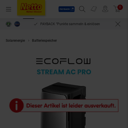
Payback
Prospekte
0
Arti
Menü
Suchfeld einblenden
Filiale finden
Warenkorb
PAYBACK °Punkte sammeln & einlösen
Solarenergie
Batteriespeicher
EcoFlow STREAM AC Pro 1,92 kWh Stroms