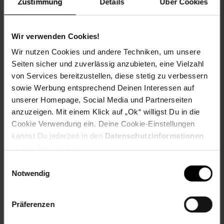
Zustimmung
Details
Über Cookies
AC Ausgang – Netzgekoppelt: 800 W
Wir verwenden Cookies!
AC Ladeeingang: 1.050 W / 10 A
Wir nutzen Cookies und andere Techniken, um unsere
Seiten sicher und zuverlässig anzubieten, eine Vielzahl
Maximal unterstützte Geräteleistung: 2.300 W (10 A)
von Services bereitzustellen, diese stetig zu verbessern
sowie Werbung entsprechend Deinen Interessen auf
Lebenszyklen: 6.000 Zyklen
unserer Homepage, Social Media und Partnerseiten
anzuzeigen. Mit einem Klick auf „Ok“ willigst Du in die
Betriebsbedingungen und Garantie:
Cookie Verwendung ein. Deine Cookie-Einstellungen
kannst Du jederzeit in den
Datenschutzinformationen
Betriebstemperatur: -20~55 °C
ändern bzw. widerrufen.
Einwilligungsauswahl
Batterie-Selbstheizung: Aktivierung der
Notwendig
Niedrigtemperaturladung (≤5 °C)
Verbindung: WLAN/Bluetooth
Präferenzen
IP-Schutzart: IP65