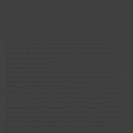
Vertrag widerrufen
*Alle Preise in Euro (€) inkl. gesetzlicher Mehrwertsteuer, zzgl.
Fußnoten
Versandkosten
und zzgl. evtl. anfallender Versandkostenzuschläge. UVP:
Unverbindliche Preisempfehlung des Herstellers.
Preise (inkl. MwSt.) und Verkaufseinheiten (Stückzahl/Mengeneinheit)
können im Online-Shop abweichen.
Statt- und durchgestrichene Preise beziehen sich auf unseren zuvor
geforderten Verkaufspreis.
Alle Artikel solange der Vorrat reicht! Änderungen und Irrtümer vorbehalten.
Abbildungen ähnlich. Die abgebildeten Artikel können wegen des
begrenzten Angebots schon am ersten Tag ausverkauft sein.
Abgabe nur in haushaltsüblichen Mengen!
**15€ Rabatt im Netto Online-Shop auf das komplette Sortiment ab einem
Mindestbestellwert von 200 €. Ausgenommen: Kategorie Multimedia,
Gutscheine, Bücher und Pre- & Anfangsmilchnahrung sowie gesondert
gekennzeichnete Artikel. Keine Anrechnung auf Versandkosten und Filial-
Abholservices. Der Gutschein wird nur einmalig an Neuanmelder für den
Online-Shop-Newsletter versendet. Nur online einlösbar. Nur ein Gutschein
pro Person und Bestellung. Restbeträge werden nicht ausgezahlt. Nicht mit
anderen Aktionsvorteilen (PAYBACK oder sonstige Shop-Aktionen)
kombinierbar.
***Positive Bonitätsprüfung vorausgesetzt