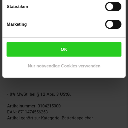
Statistiken
Betriebsgeräusch: <30 dB
Marketing
Garantie: 10 Jahre
Abmessungen und Gewicht:
OK
Abmessungen (L x B x H): 458 mm x 255 mm x 254
mm
Nur notwendige Cookies verwenden
Nettogewicht: 21,5 kg
• 0% MwSt. bei § 12 Abs. 3 UStG.
Artikelnummer: 3104215000
EAN: 8711474556253
Artikel gehört zur Kategorie:
Batteriespeicher