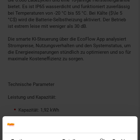
bietet. Es ist IP65 wasserdicht und funktioniert zuverlässig
bei Temperaturen von -20 °C bis 55 °C. Bei Kälte ($\le 5
°C$) wird die Batterie-Selbstheizung aktiviert. Der Betrieb
ist extrem leise mit weniger als 30 dB.
Die smarte KI-Steuerung über die EcoFlow App analysiert
Strompreise, Nutzungsverhalten und den Systemstatus, um
die Energieeinsparungen stündlich zu optimieren und so für
maximale Kosteneffizienz zu sorgen.
Technische Parameter
Leistung und Kapazität:
Kapazität: 1,92 kWh
Ausgangsleistung (AC Nenn): 1.200 W
Ausgangsleistung maximal (AC): 2.300 W