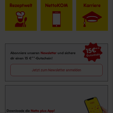
Rezeptwelt
NettoKOM
Karriere
15€
**
Newsletter Anmeldung
Abonniere unseren
Newsletter
und sichere
Gutschein
dir einen 15 €**-Gutschein!
Jetzt zum Newsletter anmelden
Downloade die
Netto plus App!