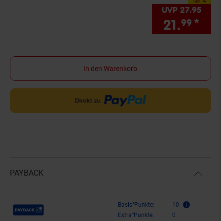
-21 %
Sie Sparen 21 Prozen
UVP
27.
95
UVP 
21.
*
Sie
99
In den Warenkorb
PAYBACK
Payback Punkte
Basis°Punkte:
10
Extra°Punkte:
0