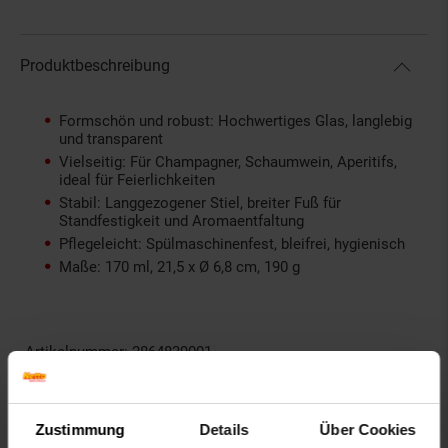
Produktbeschreibung
Formschön und robust: Hochwertiges Glas, langlebig
und transparent
Vielseitig: Für Champagner, Schaumwein, Aperitifs,
ideal für Feierlichkeiten
Stabil: Langgezogener Stiel, breiter Fuß für
Standfestigkeit und Aromaentfaltung
Pflegeleicht: Spülmaschinenfest, bleifrei, hygienisch
Maße: 170 ml, 21,5 x Ø 6,8 cm, 190 g
Artikelnummer: 2864839001
EAN: 4260238068685
Artikel gehört zur Kategorie:
Geschirr & Gläser
Zustimmung
Details
Über Cookies