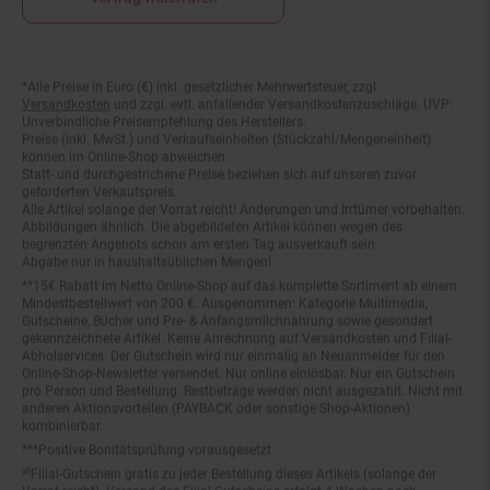
*Alle Preise in Euro (€) inkl. gesetzlicher Mehrwertsteuer, zzgl.
Fußnoten
Versandkosten
und zzgl. evtl. anfallender Versandkostenzuschläge. UVP:
Unverbindliche Preisempfehlung des Herstellers.
Preise (inkl. MwSt.) und Verkaufseinheiten (Stückzahl/Mengeneinheit)
können im Online-Shop abweichen.
Statt- und durchgestrichene Preise beziehen sich auf unseren zuvor
geforderten Verkaufspreis.
Alle Artikel solange der Vorrat reicht! Änderungen und Irrtümer vorbehalten.
Abbildungen ähnlich. Die abgebildeten Artikel können wegen des
begrenzten Angebots schon am ersten Tag ausverkauft sein.
Abgabe nur in haushaltsüblichen Mengen!
**15€ Rabatt im Netto Online-Shop auf das komplette Sortiment ab einem
Mindestbestellwert von 200 €. Ausgenommen: Kategorie Multimedia,
Gutscheine, Bücher und Pre- & Anfangsmilchnahrung sowie gesondert
gekennzeichnete Artikel. Keine Anrechnung auf Versandkosten und Filial-
Abholservices. Der Gutschein wird nur einmalig an Neuanmelder für den
Online-Shop-Newsletter versendet. Nur online einlösbar. Nur ein Gutschein
pro Person und Bestellung. Restbeträge werden nicht ausgezahlt. Nicht mit
anderen Aktionsvorteilen (PAYBACK oder sonstige Shop-Aktionen)
kombinierbar.
***Positive Bonitätsprüfung vorausgesetzt
²⁰Filial-Gutschein gratis zu jeder Bestellung dieses Artikels (solange der
Vorrat reicht). Versand des Filial-Gutscheins erfolgt 4 Wochen nach