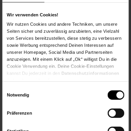
Versandinformationen
Wir verwenden Cookies!
Wir nutzen Cookies und andere Techniken, um unsere
Herstellerinformationen
Seiten sicher und zuverlässig anzubieten, eine Vielzahl
von Services bereitzustellen, diese stetig zu verbessern
sowie Werbung entsprechend Deinen Interessen auf
unserer Homepage, Social Media und Partnerseiten
anzuzeigen. Mit einem Klick auf „Ok“ willigst Du in die
Fußzeile
Weitere Online-Angebote
Cookie Verwendung ein. Deine Cookie-Einstellungen
kannst Du jederzeit in den
Datenschutzinformationen
ändern bzw. widerrufen.
Netto Reisen
TV-Shop
Weinwelt
Einwilligungsauswahl
Notwendig
Präferenzen
Rezeptwelt
NettoKOM
Karriere