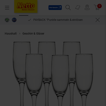
Payback
Prospekte
0
Arti
Menü
Suchfeld einblenden
Filiale finden
Warenkorb
PAYBACK °Punkte sammeln & einlösen
Haushalt
Geschirr & Gläser
ECHTWERK Sekt-/Champagnerkelche 6-Teili