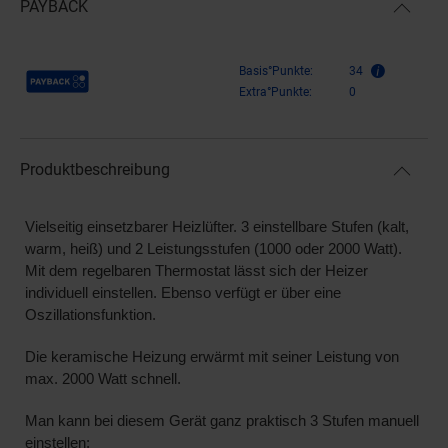
PAYBACK
Payback Punkte
Basis°Punkte:
34
Extra°Punkte:
0
Produktbeschreibung
Vielseitig einsetzbarer Heizlüfter.
3 einstellbare Stufen
(kalt,
warm, heiß) und
2 Leistungsstufen
(
1000 oder 2000 Watt
).
Mit dem regelbaren
Thermostat
lässt sich der Heizer
individuell einstellen. Ebenso verfügt er über eine
Oszillationsfunktion
.
Die
keramische Heizung
erwärmt mit seiner Leistung von
max.
2000 Watt
schnell.
Man kann bei diesem Gerät ganz praktisch
3 Stufen
manuell
einstellen: