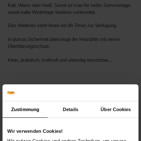
Kalt, Warm oder Heiß. Somit ist man für
heiße Sommertage
,
sowie
kalte Wintertage
bestens vorbereitet.
Des Weiteren steht ihnen ein
8h Timer
zur Verfügung.
In puncto Sicherheit überzeugt der Heizlüfter mit einem
Überhitzungsschutz
.
Klein, praktisch, kraftvoll und vielseitig einsetzbar...
Highlights:
Leistung: 1000 oder 2000 Watt (einstellbar)
Zusätzliche Kaltluftfunktion
Zustimmung
Details
Über Cookies
8h Timer
Oszillierend
3 einstellbare Leistungsstufen: kalt, warm, heiß
Wir verwenden Cookies!
Fernbedienung
Wir nutzen Cookies und andere Techniken, um unsere