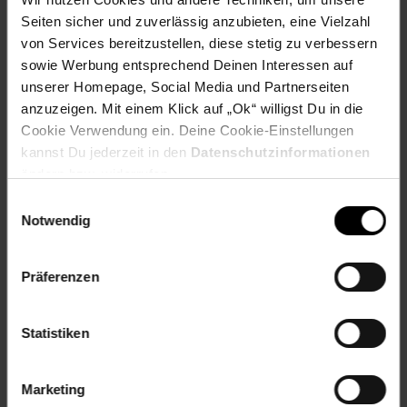
Temperaturanzeige
Seiten sicher und zuverlässig anzubieten, eine Vielzahl
Temperatureinstellung von 10-35°C
von Services bereitzustellen, diese stetig zu verbessern
sowie Werbung entsprechend Deinen Interessen auf
unserer Homepage, Social Media und Partnerseiten
Details:
anzuzeigen. Mit einem Klick auf „Ok“ willigst Du in die
Maße: 40,5 x 17 x 12,5 cm (HxBxT)
Cookie Verwendung ein. Deine Cookie-Einstellungen
Kabellänge: ca. 150 cm
kannst Du jederzeit in den
Datenschutzinformationen
ändern bzw. widerrufen.
Artikelnummer: 2667877000
Einwilligungsauswahl
EAN: 4260677790574
Notwendig
Versandinformationen
Präferenzen
Herstellerinformationen
Statistiken
Marketing
Altgeräterücknahme