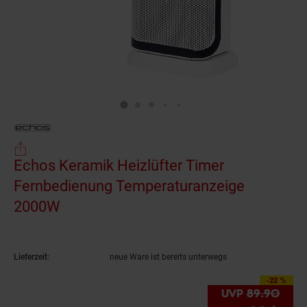
Echos Keramik Heizlüfter Timer
Fernbedienung Temperaturanzeige
2000W
(Produkt aktuell ausverkauft)
Lieferzeit:
neue Ware ist bereits unterwegs
-22 %
Sie Sparen 22 Prozen
UVP
89.
90
UVP 