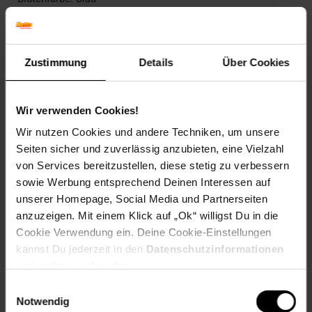
Winterfarbe: Verblasst, bleibt halbschattig
Geschmack: X
Frucht: Keine Frucht
Blattform: Gefiedert
Zustimmung
Details
Über Cookies
Blattrand: Gezähnt
Standort und Pflege
Wir verwenden Cookies!
Standortempfehlung: Sonnig, trocken
Pflegeaufwand: Mittel
Wir nutzen Cookies und andere Techniken, um unsere
Lichtbedarf: Sonnig
Seiten sicher und zuverlässig anzubieten, eine Vielzahl
Wasserbedarf: Gering
von Services bereitzustellen, diese stetig zu verbessern
Rückschnitt: Rückschnitt im Frühjahr
sowie Werbung entsprechend Deinen Interessen auf
Schnittverträglichkeit: Gut
unserer Homepage, Social Media und Partnerseiten
Bodenansprüche: durchlässig und kalkhaltig
anzuzeigen. Mit einem Klick auf „Ok“ willigst Du in die
Nährstoffgehalt: Mittel
Frosthärte: bis -20 °C
Cookie Verwendung ein. Deine Cookie-Einstellungen
Verwendung: Als Schnittpflanze,Im
kannst Du jederzeit in den
Datenschutzinformationen
Bauerngarten,Solitärpflanzung, Bienenweide, Trockenbeet,
ändern bzw. widerrufen.
Steingarten, Schnittblume
Einwilligungsauswahl
Notwendig
Eigenschaften