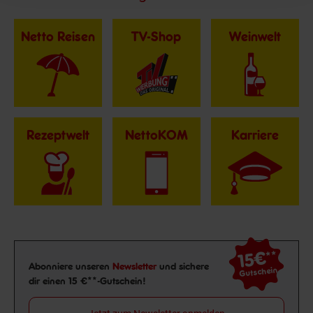
Netto Reisen
TV-Shop
Weinwelt
Rezeptwelt
NettoKOM
Karriere
15€
**
Newsletter Anmeldung
Abonniere unseren
Newsletter
und sichere
Gutschein
dir einen 15 €**-Gutschein!