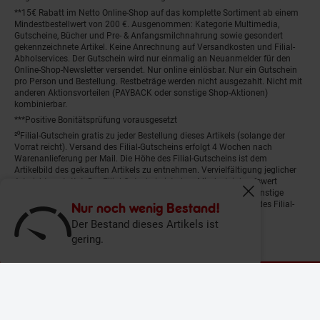
**15€ Rabatt im Netto Online-Shop auf das komplette Sortiment ab einem
Mindestbestellwert von 200 €. Ausgenommen: Kategorie Multimedia,
Gutscheine, Bücher und Pre- & Anfangsmilchnahrung sowie gesondert
gekennzeichnete Artikel. Keine Anrechnung auf Versandkosten und Filial-
Abholservices. Der Gutschein wird nur einmalig an Neuanmelder für den
Online-Shop-Newsletter versendet. Nur online einlösbar. Nur ein Gutschein
pro Person und Bestellung. Restbeträge werden nicht ausgezahlt. Nicht mit
anderen Aktionsvorteilen (PAYBACK oder sonstige Shop-Aktionen)
kombinierbar.
***Positive Bonitätsprüfung vorausgesetzt
²⁰Filial-Gutschein gratis zu jeder Bestellung dieses Artikels (solange der
Vorrat reicht). Versand des Filial-Gutscheins erfolgt 4 Wochen nach
Warenanlieferung per Mail. Die Höhe des Filial-Gutscheins ist dem
Artikelbild des gekauften Artikels zu entnehmen. Vervielfältigung jeglicher
Art nicht gestattet. Der Filial-Gutschein ist ohne Mindesteinkaufswert
einlösbar. Nicht mit anderen Aktionsvorteilen (PAYBACK oder sonstige
Fenster schliess
Shop-Aktionen) kombinierbar. Der jeweilige Gültigkeitszeitraum des Filial-
Nur noch wenig Bestand!
Gutscheins ist darauf vermerkt.
Der Bestand dieses Artikels ist
gering.
© Netto Marken-Discount Stiftung & Co. KG |
Kontakt
|
Datenschutz
|
Impressum