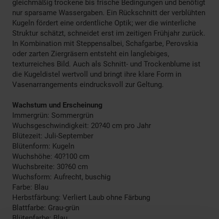
gleichmäßig trockene bis frische Bedingungen und benötigt
nur sparsame Wassergaben. Ein Rückschnitt der verblühten
Kugeln fördert eine ordentliche Optik; wer die winterliche
Struktur schätzt, schneidet erst im zeitigen Frühjahr zurück.
In Kombination mit Steppensalbei, Schafgarbe, Perovskia
oder zarten Ziergräsern entsteht ein langlebiges,
texturreiches Bild. Auch als Schnitt- und Trockenblume ist
die Kugeldistel wertvoll und bringt ihre klare Form in
Vasenarrangements eindrucksvoll zur Geltung.
Wachstum und Erscheinung
Immergrün: Sommergrün
Wuchsgeschwindigkeit: 20?40 cm pro Jahr
Blütezeit: Juli-September
Blütenform: Kugeln
Wuchshöhe: 40?100 cm
Wuchsbreite: 30?60 cm
Wuchsform: Aufrecht, buschig
Farbe: Blau
Herbstfärbung: Verliert Laub ohne Färbung
Blattfarbe: Grau-grün
Blütenfarbe: Blau