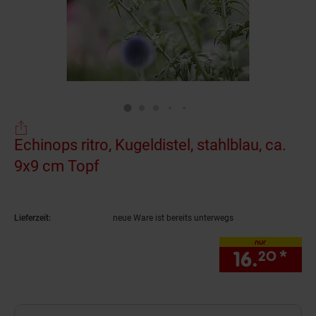
Echinops ritro, Kugeldistel, stahlblau, ca.
9x9 cm Topf
(Produkt aktuell ausverkauft)
Lieferzeit:
neue Ware ist bereits unterwegs
nur
16.
*
nur
20