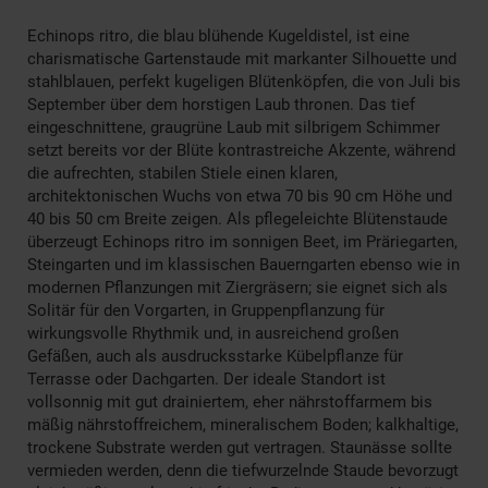
Echinops ritro, die blau blühende Kugeldistel, ist eine
charismatische Gartenstaude mit markanter Silhouette und
stahlblauen, perfekt kugeligen Blütenköpfen, die von Juli bis
September über dem horstigen Laub thronen. Das tief
eingeschnittene, graugrüne Laub mit silbrigem Schimmer
setzt bereits vor der Blüte kontrastreiche Akzente, während
die aufrechten, stabilen Stiele einen klaren,
architektonischen Wuchs von etwa 70 bis 90 cm Höhe und
40 bis 50 cm Breite zeigen. Als pflegeleichte Blütenstaude
überzeugt Echinops ritro im sonnigen Beet, im Präriegarten,
Steingarten und im klassischen Bauerngarten ebenso wie in
modernen Pflanzungen mit Ziergräsern; sie eignet sich als
Solitär für den Vorgarten, in Gruppenpflanzung für
wirkungsvolle Rhythmik und, in ausreichend großen
Gefäßen, auch als ausdrucksstarke Kübelpflanze für
Terrasse oder Dachgarten. Der ideale Standort ist
vollsonnig mit gut drainiertem, eher nährstoffarmem bis
mäßig nährstoffreichem, mineralischem Boden; kalkhaltige,
trockene Substrate werden gut vertragen. Staunässe sollte
vermieden werden, denn die tiefwurzelnde Staude bevorzugt