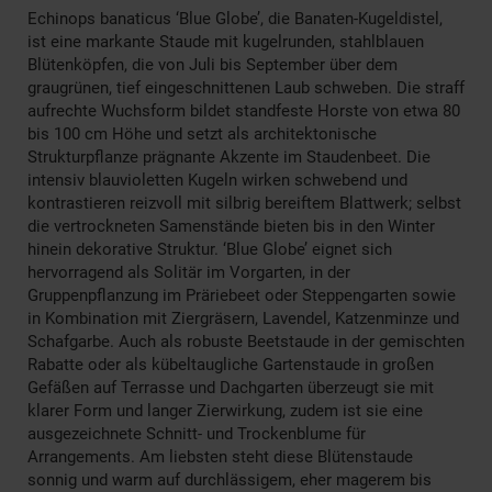
Echinops banaticus ‘Blue Globe’, die Banaten-Kugeldistel,
ist eine markante Staude mit kugelrunden, stahlblauen
Blütenköpfen, die von Juli bis September über dem
graugrünen, tief eingeschnittenen Laub schweben. Die straff
aufrechte Wuchsform bildet standfeste Horste von etwa 80
bis 100 cm Höhe und setzt als architektonische
Strukturpflanze prägnante Akzente im Staudenbeet. Die
intensiv blauvioletten Kugeln wirken schwebend und
kontrastieren reizvoll mit silbrig bereiftem Blattwerk; selbst
die vertrockneten Samenstände bieten bis in den Winter
hinein dekorative Struktur. ‘Blue Globe’ eignet sich
hervorragend als Solitär im Vorgarten, in der
Gruppenpflanzung im Präriebeet oder Steppengarten sowie
in Kombination mit Ziergräsern, Lavendel, Katzenminze und
Schafgarbe. Auch als robuste Beetstaude in der gemischten
Rabatte oder als kübeltaugliche Gartenstaude in großen
Gefäßen auf Terrasse und Dachgarten überzeugt sie mit
klarer Form und langer Zierwirkung, zudem ist sie eine
ausgezeichnete Schnitt- und Trockenblume für
Arrangements. Am liebsten steht diese Blütenstaude
sonnig und warm auf durchlässigem, eher magerem bis