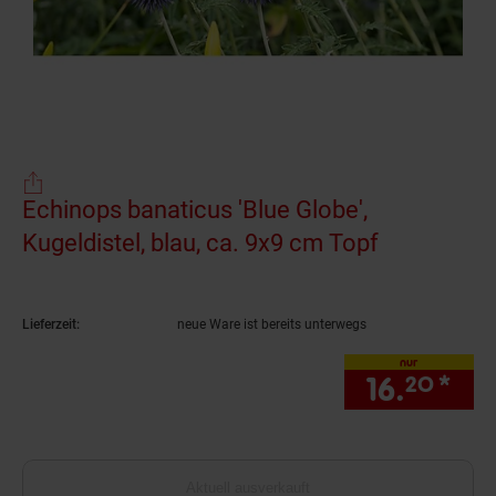
Echinops banaticus 'Blue Globe',
Kugeldistel, blau, ca. 9x9 cm Topf
(Produkt a
Lieferzeit:
neue Ware ist bereits unterwegs
nur
16.
*
nur
20
Aktuell ausverkauft