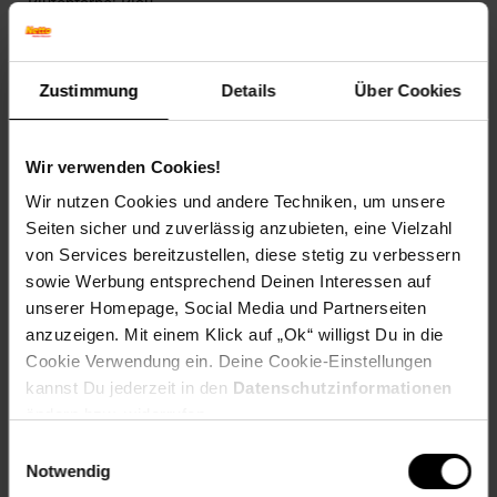
Blütenfarbe: Blau
Winterfarbe: Verblasst, bleibt halbschattig
Geschmack: X
Frucht: Keine Frucht
Zustimmung
Details
Über Cookies
Blattrand: Gelappt
Standort und Pflege
Standortempfehlung: Sonnig, trocken
Wir verwenden Cookies!
Pflegeaufwand: Mittel
Wir nutzen Cookies und andere Techniken, um unsere
Lichtbedarf: Sonnig
Seiten sicher und zuverlässig anzubieten, eine Vielzahl
Wasserbedarf: Mittel
von Services bereitzustellen, diese stetig zu verbessern
Rückschnitt: Rückschnitt im Frühjahr
sowie Werbung entsprechend Deinen Interessen auf
Schnittverträglichkeit: Gut
Bodenansprüche: gut durchlässig und nährstoffreich
unserer Homepage, Social Media und Partnerseiten
Nährstoffgehalt: Mittel
anzuzeigen. Mit einem Klick auf „Ok“ willigst Du in die
Frosthärte: bis -20 °C
Cookie Verwendung ein. Deine Cookie-Einstellungen
Verwendung: Als Schnittpflanze,Im
kannst Du jederzeit in den
Datenschutzinformationen
Bauerngarten,Solitärpflanzung, Staudenbeet, Bienenweide,
ändern bzw. widerrufen.
Trockenblumen, Schnittblume
Einwilligungsauswahl
Eigenschaften
Notwendig
Duft: Kein Duft