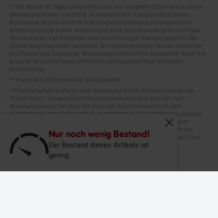
**15€ Rabatt im Netto Online-Shop auf das komplette Sortiment ab einem
Mindestbestellwert von 200 €. Ausgenommen: Kategorie Multimedia,
Gutscheine, Bücher und Pre- & Anfangsmilchnahrung sowie gesondert
gekennzeichnete Artikel. Keine Anrechnung auf Versandkosten und Filial-
Abholservices. Der Gutschein wird nur einmalig an Neuanmelder für den
Online-Shop-Newsletter versendet. Nur online einlösbar. Nur ein Gutschein
pro Person und Bestellung. Restbeträge werden nicht ausgezahlt. Nicht mit
anderen Aktionsvorteilen (PAYBACK oder sonstige Shop-Aktionen)
kombinierbar.
***Positive Bonitätsprüfung vorausgesetzt
²⁰Filial-Gutschein gratis zu jeder Bestellung dieses Artikels (solange der
Vorrat reicht). Versand des Filial-Gutscheins erfolgt 4 Wochen nach
Warenanlieferung per Mail. Die Höhe des Filial-Gutscheins ist dem
Artikelbild des gekauften Artikels zu entnehmen. Vervielfältigung jeglicher
Art nicht gestattet. Der Filial-Gutschein ist ohne Mindesteinkaufswert
einlösbar. Nicht mit anderen Aktionsvorteilen (PAYBACK oder sonstige
Fenster schliess
Shop-Aktionen) kombinierbar. Der jeweilige Gültigkeitszeitraum des Filial-
Nur noch wenig Bestand!
Gutscheins ist darauf vermerkt.
Der Bestand dieses Artikels ist
gering.
© Netto Marken-Discount Stiftung & Co. KG |
Kontakt
|
Datenschutz
|
Impressum