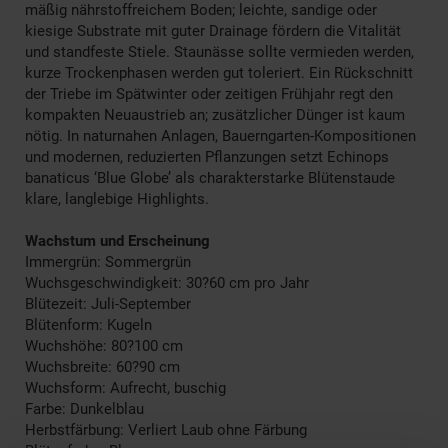
mäßig nährstoffreichem Boden; leichte, sandige oder
kiesige Substrate mit guter Drainage fördern die Vitalität
und standfeste Stiele. Staunässe sollte vermieden werden,
kurze Trockenphasen werden gut toleriert. Ein Rückschnitt
der Triebe im Spätwinter oder zeitigen Frühjahr regt den
kompakten Neuaustrieb an; zusätzlicher Dünger ist kaum
nötig. In naturnahen Anlagen, Bauerngarten-Kompositionen
und modernen, reduzierten Pflanzungen setzt Echinops
banaticus ‘Blue Globe’ als charakterstarke Blütenstaude
klare, langlebige Highlights.
Wachstum und Erscheinung
Immergrün: Sommergrün
Wuchsgeschwindigkeit: 30?60 cm pro Jahr
Blütezeit: Juli-September
Blütenform: Kugeln
Wuchshöhe: 80?100 cm
Wuchsbreite: 60?90 cm
Wuchsform: Aufrecht, buschig
Farbe: Dunkelblau
Herbstfärbung: Verliert Laub ohne Färbung