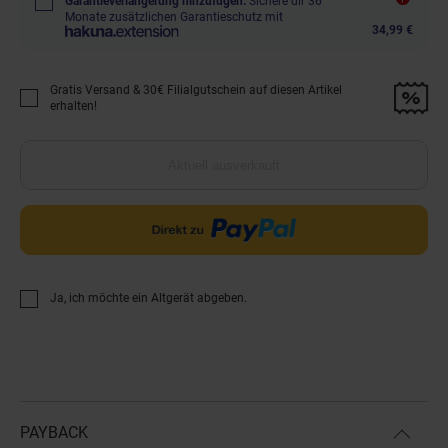
Garantieverlängerung hinzufügen.
Sichere dir 36
Monate zusätzlichen Garantieschutz mit
34,99 €
Gratis Versand & 30€ Filialgutschein auf diesen Artikel
Promotion "Gratis Versand &amp; 30€ Filialgutschein auf diesen Artikel 
erhalten!
Aktuell ausverkauft
Ja, ich möchte ein Altgerät abgeben.
PAYBACK