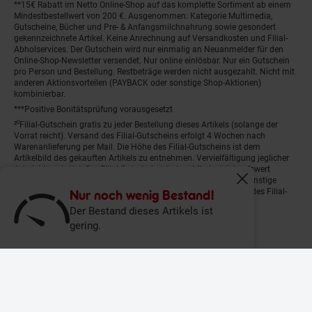
**15€ Rabatt im Netto Online-Shop auf das komplette Sortiment ab einem
Mindestbestellwert von 200 €. Ausgenommen: Kategorie Multimedia,
Gutscheine, Bücher und Pre- & Anfangsmilchnahrung sowie gesondert
gekennzeichnete Artikel. Keine Anrechnung auf Versandkosten und Filial-
Abholservices. Der Gutschein wird nur einmalig an Neuanmelder für den
Online-Shop-Newsletter versendet. Nur online einlösbar. Nur ein Gutschein
pro Person und Bestellung. Restbeträge werden nicht ausgezahlt. Nicht mit
anderen Aktionsvorteilen (PAYBACK oder sonstige Shop-Aktionen)
kombinierbar.
***Positive Bonitätsprüfung vorausgesetzt
²⁰Filial-Gutschein gratis zu jeder Bestellung dieses Artikels (solange der
Vorrat reicht). Versand des Filial-Gutscheins erfolgt 4 Wochen nach
Warenanlieferung per Mail. Die Höhe des Filial-Gutscheins ist dem
Artikelbild des gekauften Artikels zu entnehmen. Vervielfältigung jeglicher
Art nicht gestattet. Der Filial-Gutschein ist ohne Mindesteinkaufswert
einlösbar. Nicht mit anderen Aktionsvorteilen (PAYBACK oder sonstige
Fenster schliess
Shop-Aktionen) kombinierbar. Der jeweilige Gültigkeitszeitraum des Filial-
Nur noch wenig Bestand!
Gutscheins ist darauf vermerkt.
Der Bestand dieses Artikels ist
gering.
© Netto Marken-Discount Stiftung & Co. KG |
Kontakt
|
Datenschutz
|
Impressum