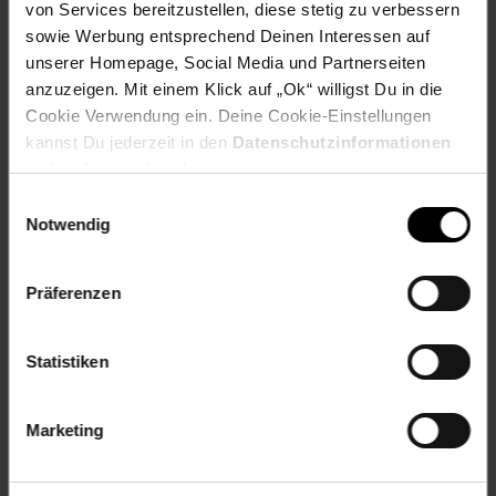
Geschwindigkeiten, so dass Sie sie genau auf das Rezept
von Services bereitzustellen, diese stetig zu verbessern
abstimmen können. Zudem können Sie den
sowie Werbung entsprechend Deinen Interessen auf
speziellen Impulsmodus verwenden.
unserer Homepage, Social Media und Partnerseiten
anzuzeigen. Mit einem Klick auf „Ok“ willigst Du in die
Artikelnummer: 3094172000
Cookie Verwendung ein. Deine Cookie-Einstellungen
EAN: 8592131308862
Artikel gehört zur Kategorie:
Küchenmaschinen
kannst Du jederzeit in den
Datenschutzinformationen
ändern bzw. widerrufen.
Einwilligungsauswahl
Notwendig
Versandinformationen
Präferenzen
Herstellerinformationen
Statistiken
Altgeräterücknahme
Marketing
Fußzeile
Weitere Online-Angebote