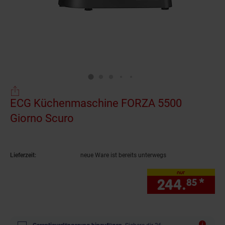
ECG Küchenmaschine FORZA 5500
Giorno Scuro
(Produkt aktuell ausverkauft)
Lieferzeit:
neue Ware ist bereits unterwegs
nur
244.
*
nur
85