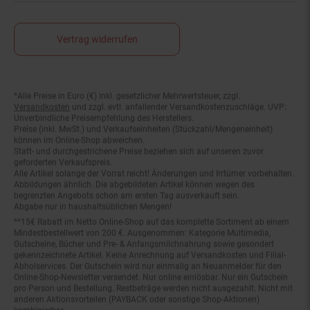
Vertrag widerrufen
*Alle Preise in Euro (€) inkl. gesetzlicher Mehrwertsteuer, zzgl.
Fußnoten
Versandkosten
und zzgl. evtl. anfallender Versandkostenzuschläge. UVP:
Unverbindliche Preisempfehlung des Herstellers.
Preise (inkl. MwSt.) und Verkaufseinheiten (Stückzahl/Mengeneinheit)
können im Online-Shop abweichen.
Statt- und durchgestrichene Preise beziehen sich auf unseren zuvor
geforderten Verkaufspreis.
Alle Artikel solange der Vorrat reicht! Änderungen und Irrtümer vorbehalten.
Abbildungen ähnlich. Die abgebildeten Artikel können wegen des
begrenzten Angebots schon am ersten Tag ausverkauft sein.
Abgabe nur in haushaltsüblichen Mengen!
**15€ Rabatt im Netto Online-Shop auf das komplette Sortiment ab einem
Mindestbestellwert von 200 €. Ausgenommen: Kategorie Multimedia,
Gutscheine, Bücher und Pre- & Anfangsmilchnahrung sowie gesondert
gekennzeichnete Artikel. Keine Anrechnung auf Versandkosten und Filial-
Abholservices. Der Gutschein wird nur einmalig an Neuanmelder für den
Online-Shop-Newsletter versendet. Nur online einlösbar. Nur ein Gutschein
pro Person und Bestellung. Restbeträge werden nicht ausgezahlt. Nicht mit
anderen Aktionsvorteilen (PAYBACK oder sonstige Shop-Aktionen)
kombinierbar.