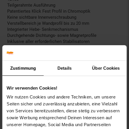
Teilgerahmte Ausführung
Patentiertes Klick Fest Profil in Chromoptik
Keine sichtbare Innenverschraubung
Verstellbereich je Wandprofil bis zu 20 mm
Integrierter Hebe- Senkmechanismus
Durchgehende Dichtungs- sowie Magnetprofile
Inklusive aller erforderlichen Stabilisatoren
Inklusive Nano- Glasbeschichtung
Bodenebene Montage möglich
Made in Germany
Zustimmung
Details
Über Cookies
Dusbad GmbH
Buchenstraße 1
Wir verwenden Cookies!
56584 Anhausen
Wir nutzen Cookies und andere Techniken, um unsere
Seiten sicher und zuverlässig anzubieten, eine Vielzahl
info@dusbad.de
von Services bereitzustellen, diese stetig zu verbessern
sowie Werbung entsprechend Deinen Interessen auf
Artikelnummer: 2502168000
EAN: 4063955014344
unserer Homepage, Social Media und Partnerseiten