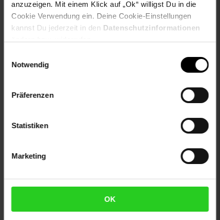
Artikel gehört zur Kategorie:
Duschen
anzuzeigen. Mit einem Klick auf „Ok“ willigst Du in die
Cookie Verwendung ein. Deine Cookie-Einstellungen
kannst Du jederzeit in den
Datenschutzinformationen
ändern bzw. widerrufen.
Versandinformationen
Einwilligungsauswahl
Notwendig
Herstellerinformationen
Präferenzen
Statistiken
Fußzeile
Weitere Online-Angebote
Marketing
Netto Reisen
TV-Shop
Weinwelt
OK