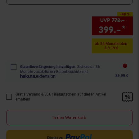
-48 %
Sie Sparen 48 Prozent
UVP
772.–
UVP :
399.–
*
Sie
ab 54 Monatsraten
à 9.19 €
Garantieverlängerung hinzufügen.
Sichere dir 36
Monate zusätzlichen Garantieschutz mit
39,99 €
Gratis Versand & 30€ Filialgutschein auf diesen Artikel
Promotion "Gratis Versand &amp; 30€ Filialgutschein auf diesen Artikel 
erhalten!
In den Warenkorb