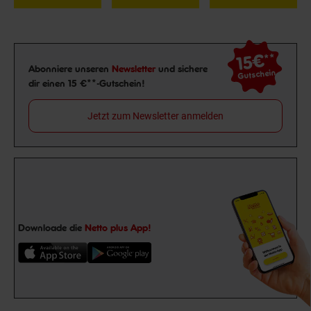
15€
**
Newsletter Anmeldung
Abonniere unseren
Newsletter
und sichere
Gutschein
dir einen 15 €**-Gutschein!
Jetzt zum Newsletter anmelden
Downloade die
Netto plus App!