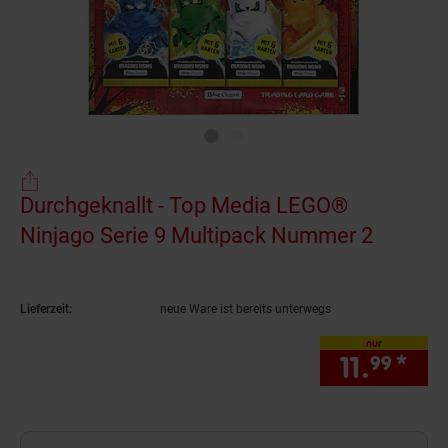
Durchgeknallt - Top Media LEGO®
Ninjago Serie 9 Multipack Nummer 2
(Produk
Lieferzeit:
neue Ware ist bereits unterwegs
nur
11.
*
nur
99