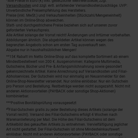
*Alle Preise in Euro (€) inkl. gesetzlicher Mehrwertsteuer, zzgl.
Fußnoten
Versandkosten
und zzgl. evtl. anfallender Versandkostenzuschläge. UVP:
Unverbindliche Preisempfehlung des Herstellers.
Preise (inkl. MwSt.) und Verkaufseinheiten (Stückzahl/Mengeneinheit)
können im Online-Shop abweichen.
Statt- und durchgestrichene Preise beziehen sich auf unseren zuvor
geforderten Verkaufspreis.
Alle Artikel solange der Vorrat reicht! Änderungen und Irrtümer vorbehalten.
Abbildungen ähnlich. Die abgebildeten Artikel können wegen des
begrenzten Angebots schon am ersten Tag ausverkauft sein.
Abgabe nur in haushaltsüblichen Mengen!
**15€ Rabatt im Netto Online-Shop auf das komplette Sortiment ab einem
Mindestbestellwert von 200 €. Ausgenommen: Kategorie Multimedia,
Gutscheine, Bücher und Pre- & Anfangsmilchnahrung sowie gesondert
gekennzeichnete Artikel. Keine Anrechnung auf Versandkosten und Filial-
Abholservices. Der Gutschein wird nur einmalig an Neuanmelder für den
Online-Shop-Newsletter versendet. Nur online einlösbar. Nur ein Gutschein
pro Person und Bestellung. Restbeträge werden nicht ausgezahlt. Nicht mit
anderen Aktionsvorteilen (PAYBACK oder sonstige Shop-Aktionen)
kombinierbar.
***Positive Bonitätsprüfung vorausgesetzt
²⁰Filial-Gutschein gratis zu jeder Bestellung dieses Artikels (solange der
Vorrat reicht). Versand des Filial-Gutscheins erfolgt 4 Wochen nach
Warenanlieferung per Mail. Die Höhe des Filial-Gutscheins ist dem
Artikelbild des gekauften Artikels zu entnehmen. Vervielfältigung jeglicher
Art nicht gestattet. Der Filial-Gutschein ist ohne Mindesteinkaufswert
einlösbar. Nicht mit anderen Aktionsvorteilen (PAYBACK oder sonstige