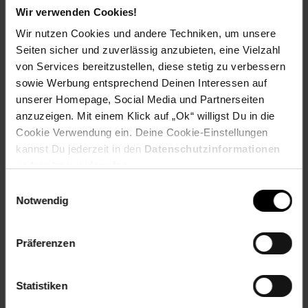
Multipack erhältlich
Wir verwenden Cookies!
Format
: Kompakte Größe, ideal für Sammler und
Wir nutzen Cookies und andere Techniken, um unsere
unterwegs
Seiten sicher und zuverlässig anzubieten, eine Vielzahl
Fazit
von Services bereitzustellen, diese stetig zu verbessern
Das Lego Ninjago Serie 9 Multipack Nummer 2 ist eine
sowie Werbung entsprechend Deinen Interessen auf
hervorragende Wahl für Fans und Sammler. Mit seinen
unserer Homepage, Social Media und Partnerseiten
4 Booster-Packs und 1 exklusiven limitierten Karten
anzuzeigen. Mit einem Klick auf „Ok“ willigst Du in die
kombiniert es Spannung, Sammelspaß und exklusive
Cookie Verwendung ein. Deine Cookie-Einstellungen
Inhalte in einer ansprechenden Verpackung. Perfekt, um in
kannst Du jederzeit in den
Datenschutzinformationen
die faszinierende Welt von Lego Ninjago einzutauchen oder
ändern bzw. widerrufen.
die eigene Sammlung aufzuwerten.
Einwilligungsauswahl
Alter
ab 3 Jahre
Notwendig
Artikelnummer: 2793651000
EAN: 4260223182273
Präferenzen
Artikel gehört zur Kategorie:
Sammelkarten
Statistiken