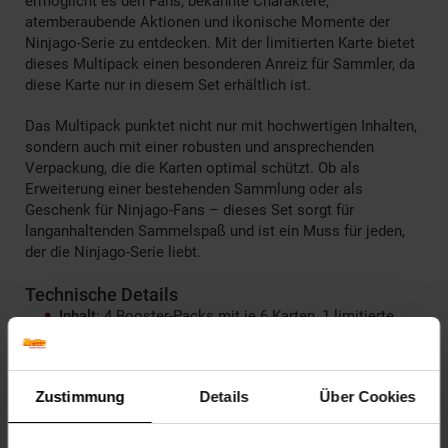
ermöglicht es den Fans, bekannte Charaktere,
atemberaubende Aktionen und ikonische Momente der
Ninjago-Serie zu entdecken. Mit der limitierten Karte bietet
dieses Multipack einen besonderen Anreiz für Sammler, da
diese Karte nur in diesem Set erhältlich ist.
Das Multipack punktet nicht nur mit hochwertigen Inhalten,
sondern auch mit einer robusten und ansprechenden
Verpackung, die die Karten optimal schützt. Ob als
Erweiterung einer bestehenden Sammlung oder als
Geschenk für Ninjago-Fans – dieses Set sorgt für
langanhaltenden Sammelspaß und ist ein Muss für jeden,
der die Ninjago-Serie liebt.
Technische Details
Inhalt
: 4 Booster-Packs mit je 6 Karten, 1 limitierte
Karte
Verpackung
: Stabil und hochwertig für optimalen
Schutz der Karten
Zustimmung
Details
Über Cookies
Zielgruppe
: Geeignet für Kinder ab 6 Jahren und Fans
der Lego Ninjago-Serie
Besonderheit
: Limitierte Karten exklusiv in diesem