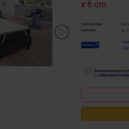
x 6 cm
Verfügbarkeit:
Auf 
Lieferzeit:
ca. 
Payback Punkte
Bas
Ext
Garantieverlängerung 
mit