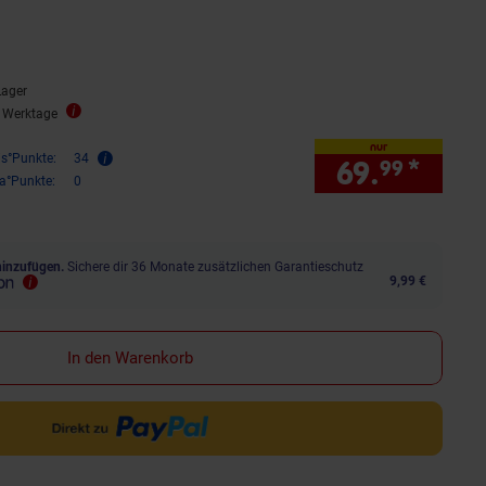
Lager
2 Werktage
nur
is°Punkte:
34
69.
*
nur 
99
ra°Punkte:
0
hinzufügen.
Sichere dir 36 Monate zusätzlichen Garantieschutz
9,99 €
In den Warenkorb