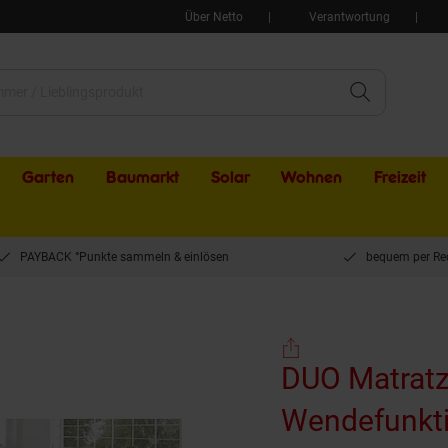
Über Netto
Verantwortung
Garten
Baumarkt
Solar
Wohnen
Freizeit
PAYBACK °Punkte sammeln & einlösen
bequem per Re
er Topper mit Wendefunktion 2 Schaumarten ca 90 x 200 x 6 cm
DUO Matratz
Wendefunkti