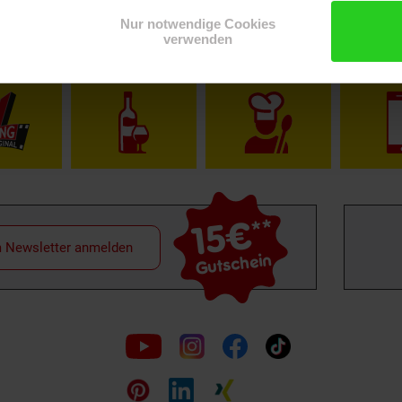
Nur notwendige Cookies
verwenden
Shop
Weinwelt
Rezeptwelt
Net
15€
**
m Newsletter anmelden
Gutschein
Folge
uns
auf