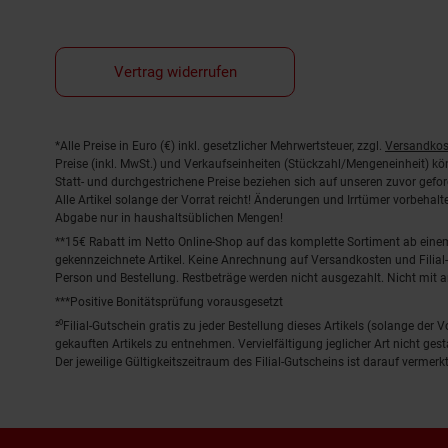
Vertrag widerrufen
Fußnoten
*Alle Preise in Euro (€) inkl. gesetzlicher Mehrwertsteuer, zzgl.
Versandkos
Preise (inkl. MwSt.) und Verkaufseinheiten (Stückzahl/Mengeneinheit) k
Statt- und durchgestrichene Preise beziehen sich auf unseren zuvor gefor
Alle Artikel solange der Vorrat reicht! Änderungen und Irrtümer vorbeha
Abgabe nur in haushaltsüblichen Mengen!
**15€ Rabatt im Netto Online-Shop auf das komplette Sortiment ab ein
gekennzeichnete Artikel. Keine Anrechnung auf Versandkosten und Filial-
Person und Bestellung. Restbeträge werden nicht ausgezahlt. Nicht mit 
***Positive Bonitätsprüfung vorausgesetzt
²⁰Filial-Gutschein gratis zu jeder Bestellung dieses Artikels (solange der
gekauften Artikels zu entnehmen. Vervielfältigung jeglicher Art nicht ge
Der jeweilige Gültigkeitszeitraum des Filial-Gutscheins ist darauf vermerkt