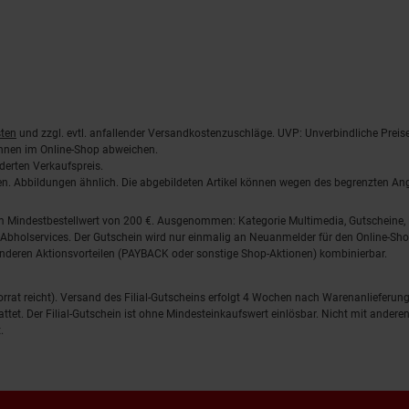
ten
und zzgl. evtl. anfallender Versandkostenzuschläge. UVP: Unverbindliche Preis
önnen im Online-Shop abweichen.
derten Verkaufspreis.
lten. Abbildungen ähnlich. Die abgebildeten Artikel können wegen des begrenzten A
em Mindestbestellwert von 200 €. Ausgenommen: Kategorie Multimedia, Gutscheine
Abholservices. Der Gutschein wird nur einmalig an Neuanmelder für den Online-Shop
anderen Aktionsvorteilen (PAYBACK oder sonstige Shop-Aktionen) kombinierbar.
 Vorrat reicht). Versand des Filial-Gutscheins erfolgt 4 Wochen nach Warenanlieferung
stattet. Der Filial-Gutschein ist ohne Mindesteinkaufswert einlösbar. Nicht mit and
.