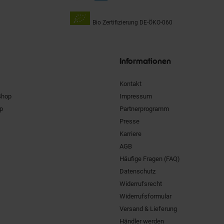
Bio Zertifizierung
DE-ÖKO-060
Unsere
Siegel
Informationen
Kontakt
Shop
Impressum
pp
Partnerprogramm
Presse
Karriere
AGB
Häufige Fragen (FAQ)
Datenschutz
Widerrufsrecht
Widerrufsformular
Versand & Lieferung
Händler werden