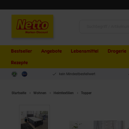
Schließen
Suche:
Bestseller
Angebote
Lebensmittel
Drogerie
Rezepte
kein Mindestbestellwert
Startseite
Wohnen
Heimtextilien
Topper
DUO Matratzentopp