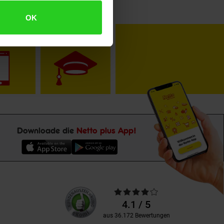
OK
toKOM
Karriere
Downloade die
Netto plus App!
Unsere
Durchschnittliche
Kundenbewertungen
Bewertungen
4.1 / 5
aus 36.172 Bewertungen