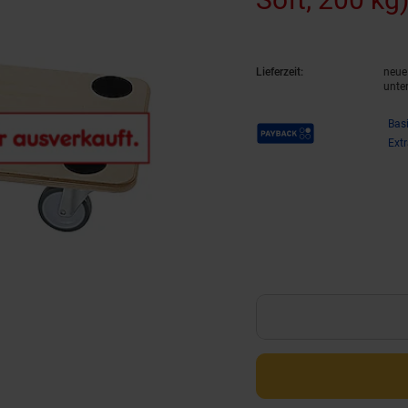
Lieferzeit:
neue 
unte
Payback Punkte
Bas
Ext