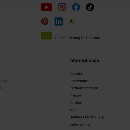
Folge
uns
auf
Bio Zertifizierung
DE-ÖKO-060
Unsere
Siegel
Informationen
Kontakt
Shop
Impressum
pp
Partnerprogramm
Presse
Karriere
AGB
Häufige Fragen (FAQ)
Datenschutz