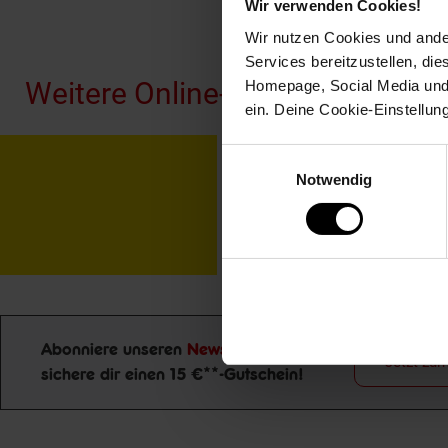
Wir verwenden Cookies!
Fußzeile
Wir nutzen Cookies und ander
Services bereitzustellen, di
Weitere Online-Angebote
Homepage, Social Media und P
ein. Deine Cookie-Einstellun
Einwilligungsauswahl
Netto Reisen
TV-
Notwendig
Abonniere unseren
Newsletter
und
Jetzt zu
sichere dir einen 15 €**-Gutschein!
Newsletter Anmeldung