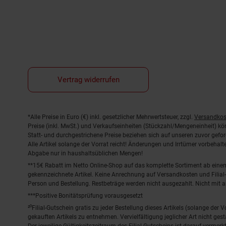
Vertrag widerrufen
Fußnoten
*Alle Preise in Euro (€) inkl. gesetzlicher Mehrwertsteuer, zzgl.
Versandkos
Preise (inkl. MwSt.) und Verkaufseinheiten (Stückzahl/Mengeneinheit) k
Statt- und durchgestrichene Preise beziehen sich auf unseren zuvor gefor
Alle Artikel solange der Vorrat reicht! Änderungen und Irrtümer vorbeha
Abgabe nur in haushaltsüblichen Mengen!
**15€ Rabatt im Netto Online-Shop auf das komplette Sortiment ab ein
gekennzeichnete Artikel. Keine Anrechnung auf Versandkosten und Filial-
Person und Bestellung. Restbeträge werden nicht ausgezahlt. Nicht mit 
***Positive Bonitätsprüfung vorausgesetzt
²⁰Filial-Gutschein gratis zu jeder Bestellung dieses Artikels (solange der
gekauften Artikels zu entnehmen. Vervielfältigung jeglicher Art nicht ge