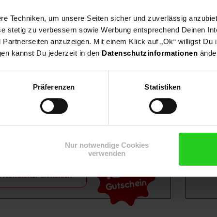
e Techniken, um unsere Seiten sicher und zuverlässig anzubiet
ese stetig zu verbessern sowie Werbung entsprechend Deinen In
artnerseiten anzuzeigen. Mit einem Klick auf „Ok“ willigst Du
gen kannst Du jederzeit in den
Datenschutzinformationen
änder
Shop
Weinwelt
Rezeptwelt
Net
Präferenzen
Statistiken
Nur notwendige Cookies
verwenden
15€
**
m Newsletter anmelden
Gutschein