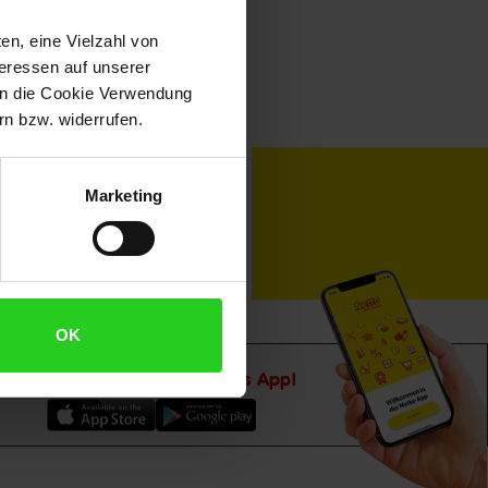
en, eine Vielzahl von
teressen auf unserer
 in die Cookie Verwendung
n bzw. widerrufen.
toKOM
Karriere
Marketing
OK
Downloade die
Netto plus App!