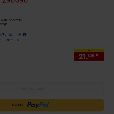
Ware ist bereits
rwegs
is°Punkte:
10
ra°Punkte:
0
nur
21.
*
nur 2
08
Aktuell ausverkauft