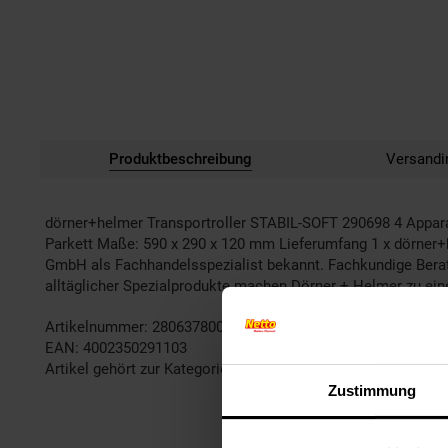
Produktbeschreibung
Versandi
dörner+helmer Transportroller STABIL-SOFT 290698 4 Appara
Parkett Maße: 590 x 290 x 120 mm Lieferumfang 1 x dörner+h
GmbH als Fachhandelsspezialist bekannt. Fachkundige Beratun
alltäglicher Spezialprodukte machen Dörner + Helmer zu eine
Artikelnummer: 2806378000
EAN: 4002350291103
Artikel gehört zur Kategorie:
Weiteres Werkzeug
Zustimmung