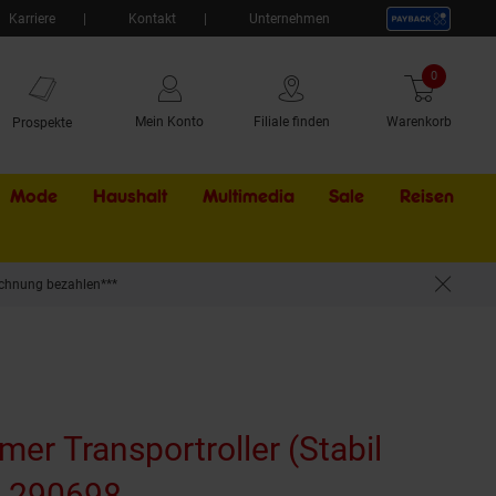
Karriere
Kontakt
Unternehmen
0
Artikel
Mein Konto
Filiale finden
Warenkorb
Prospekte
Mode
Haushalt
Multimedia
Sale
Externer Li
Reisen
chnung bezahlen***
mer Transportroller (Stabil
) 290698
(Produkt aktuell ausverka