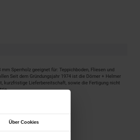
 mm Sperrholz geeignet für: Teppichboden, Fliesen und
llen Seit dem Gründungsjahr 1974 ist die Dörner + Helmer
urzfristige Lieferbereitschaft, sowie die Fertigung nicht
rie.
Über Cookies