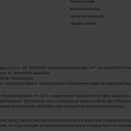
Widerrufsrecht
Widerrufsformular
Versand & Lieferung
Händler werden
ten
und zzgl. evtl. anfallender Versandkostenzuschläge. UVP: Unverbindliche Preis
önnen im Online-Shop abweichen.
derten Verkaufspreis.
lten. Abbildungen ähnlich. Die abgebildeten Artikel können wegen des begrenzten A
em Mindestbestellwert von 200 €. Ausgenommen: Kategorie Multimedia, Gutscheine
Abholservices. Der Gutschein wird nur einmalig an Neuanmelder für den Online-Shop
anderen Aktionsvorteilen (PAYBACK oder sonstige Shop-Aktionen) kombinierbar.
 Vorrat reicht). Versand des Filial-Gutscheins erfolgt 4 Wochen nach Warenanlieferung
stattet. Der Filial-Gutschein ist ohne Mindesteinkaufswert einlösbar. Nicht mit and