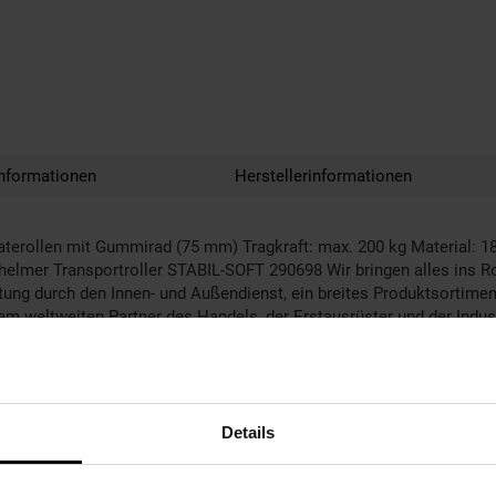
nformationen
Herstellerinformationen
terollen mit Gummirad (75 mm) Tragkraft: max. 200 kg Material: 18
elmer Transportroller STABIL-SOFT 290698 Wir bringen alles ins Ro
g durch den Innen- und Außendienst, ein breites Produktsortiment, k
m weltweiten Partner des Handels, der Erstausrüster und der Indust
Details