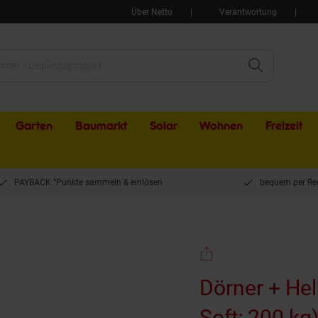
Über Netto
Verantwortung
Garten
Baumarkt
Solar
Wohnen
Freizeit
PAYBACK °Punkte sammeln & einlösen
bequem per Re
Dörner + Helmer Transportroller (Stabil Soft; 200 kg) 290698
Dörner + Hel
Soft; 200 kg