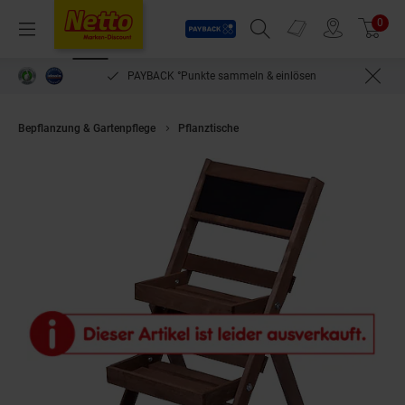
Payback
Prospekte
0
Arti
Menü
Suchfeld einblenden
Filiale finden
Warenkorb
PAYBACK °Punkte sammeln & einlösen
Bepflanzung & Gartenpflege
Pflanztische
dobar Dreistufige Pflanztrepp