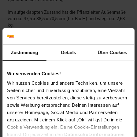
Im aufgeklappten Zustand hat die Pflanzleiter Außenmaße
von ca. 47,5 x 38,5 x 70,5 cm (L x B x H) und wiegt ca. 2,68
kg.
Farbe: Braun
Funktionen: Dekorationsgegenstand zum Ausstellen
von Blumen
Zustimmung
Details
Über Cookies
Netto-Gewicht: 2,68 kg
Brutto-Gewicht: 3,04 kg
Netto-Maße: 47,5 x 38,5 x 70,5 cm
Wir verwenden Cookies!
Brutto-Maße: 80,5 x 41 x 5,5 cm
Wir nutzen Cookies und andere Techniken, um unsere
Material: Hauptholzart Erle (Alnus), farbig lasiert
Seiten sicher und zuverlässig anzubieten, eine Vielzahl
von Services bereitzustellen, diese stetig zu verbessern
Artikelnummer: 2513997000
EAN: 4055894294048
sowie Werbung entsprechend Deinen Interessen auf
Artikel gehört zur Kategorie:
Pflanztische
unserer Homepage, Social Media und Partnerseiten
anzuzeigen. Mit einem Klick auf „Ok“ willigst Du in die
Cookie Verwendung ein. Deine Cookie-Einstellungen
kannst Du jederzeit in den
Datenschutzinformationen