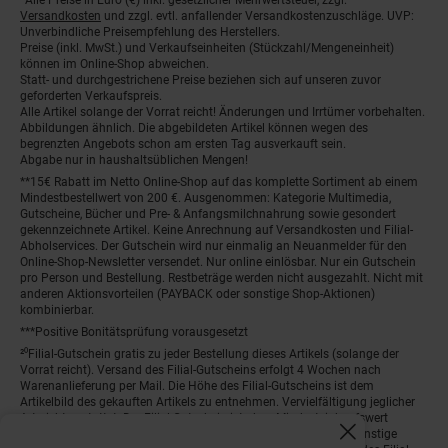
Fußnoten
Versandkosten
und zzgl. evtl. anfallender Versandkostenzuschläge. UVP:
Unverbindliche Preisempfehlung des Herstellers.
Preise (inkl. MwSt.) und Verkaufseinheiten (Stückzahl/Mengeneinheit)
können im Online-Shop abweichen.
Statt- und durchgestrichene Preise beziehen sich auf unseren zuvor
geforderten Verkaufspreis.
Alle Artikel solange der Vorrat reicht! Änderungen und Irrtümer vorbehalten.
Abbildungen ähnlich. Die abgebildeten Artikel können wegen des
begrenzten Angebots schon am ersten Tag ausverkauft sein.
Abgabe nur in haushaltsüblichen Mengen!
**15€ Rabatt im Netto Online-Shop auf das komplette Sortiment ab einem
Mindestbestellwert von 200 €. Ausgenommen: Kategorie Multimedia,
Gutscheine, Bücher und Pre- & Anfangsmilchnahrung sowie gesondert
gekennzeichnete Artikel. Keine Anrechnung auf Versandkosten und Filial-
Abholservices. Der Gutschein wird nur einmalig an Neuanmelder für den
Online-Shop-Newsletter versendet. Nur online einlösbar. Nur ein Gutschein
pro Person und Bestellung. Restbeträge werden nicht ausgezahlt. Nicht mit
anderen Aktionsvorteilen (PAYBACK oder sonstige Shop-Aktionen)
kombinierbar.
***Positive Bonitätsprüfung vorausgesetzt
²⁰Filial-Gutschein gratis zu jeder Bestellung dieses Artikels (solange der
Vorrat reicht). Versand des Filial-Gutscheins erfolgt 4 Wochen nach
Warenanlieferung per Mail. Die Höhe des Filial-Gutscheins ist dem
Artikelbild des gekauften Artikels zu entnehmen. Vervielfältigung jeglicher
Art nicht gestattet. Der Filial-Gutschein ist ohne Mindesteinkaufswert
einlösbar. Nicht mit anderen Aktionsvorteilen (PAYBACK oder sonstige
Fenster schliess