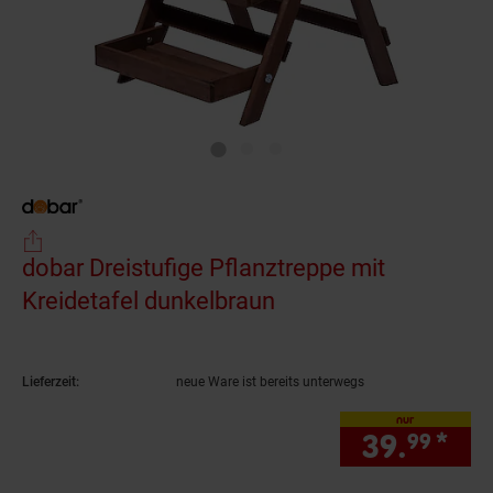
dobar Dreistufige Pflanztreppe mit
Kreidetafel dunkelbraun
(Produkt aktuell aus
Lieferzeit:
neue Ware ist bereits unterwegs
nur
39.
*
nur
99