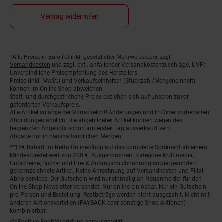
Vertrag widerrufen
*Alle Preise in Euro (€) inkl. gesetzlicher Mehrwertsteuer, zzgl.
Fußnoten
Versandkosten
und zzgl. evtl. anfallender Versandkostenzuschläge. UVP:
Unverbindliche Preisempfehlung des Herstellers.
Preise (inkl. MwSt.) und Verkaufseinheiten (Stückzahl/Mengeneinheit)
können im Online-Shop abweichen.
Statt- und durchgestrichene Preise beziehen sich auf unseren zuvor
geforderten Verkaufspreis.
Alle Artikel solange der Vorrat reicht! Änderungen und Irrtümer vorbehalten.
Abbildungen ähnlich. Die abgebildeten Artikel können wegen des
begrenzten Angebots schon am ersten Tag ausverkauft sein.
Abgabe nur in haushaltsüblichen Mengen!
**15€ Rabatt im Netto Online-Shop auf das komplette Sortiment ab einem
Mindestbestellwert von 200 €. Ausgenommen: Kategorie Multimedia,
Gutscheine, Bücher und Pre- & Anfangsmilchnahrung sowie gesondert
gekennzeichnete Artikel. Keine Anrechnung auf Versandkosten und Filial-
Abholservices. Der Gutschein wird nur einmalig an Neuanmelder für den
Online-Shop-Newsletter versendet. Nur online einlösbar. Nur ein Gutschein
pro Person und Bestellung. Restbeträge werden nicht ausgezahlt. Nicht mit
anderen Aktionsvorteilen (PAYBACK oder sonstige Shop-Aktionen)
kombinierbar.
***Positive Bonitätsprüfung vorausgesetzt