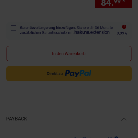
84.
*
nur
99
Garantieverlängerung hinzufügen.
Sichere dir 36 Monate
zusätzlichen Garantieschutz mit
9,99 €
In den Warenkorb
PAYBACK