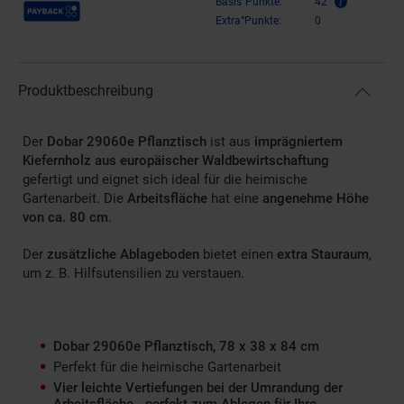
Payback Punkte
Basis°Punkte:
42
Extra°Punkte:
0
Produktbeschreibung
Der
Dobar 29060e Pflanztisch
ist aus
imprägniertem
Kiefernholz aus europäischer Waldbewirtschaftung
gefertigt und eignet sich ideal für die heimische
Gartenarbeit. Die
Arbeitsfläche
hat eine
angenehme Höhe
von ca. 80 cm
.
Der
zusätzliche Ablageboden
bietet einen
extra Stauraum
,
um z. B. Hilfsutensilien zu verstauen.
Dobar 29060e Pflanztisch, 78 x 38 x 84 cm
Perfekt für die heimische Gartenarbeit
Vier leichte Vertiefungen bei der Umrandung der
Arbeitsfläche - perfekt zum Ablegen für Ihre