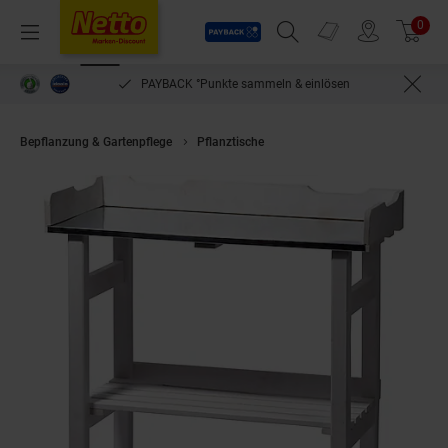
Payback
Prospekte
0
Arti
Menü
Suchfeld einblenden
Filiale finden
Warenkorb
PAYBACK °Punkte sammeln & einlösen
Bepflanzung & Gartenpflege
Pflanztische
Dobar 29060e Pflanztisch aus