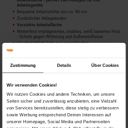
Arbeitsgeräte
Bequeme Arbeitshöhe von ca. 80 cm
Zusätzlicher Ablageboden
Verzinkte Arbeitsfläche
Wetterfest imprägniertes, stabiles, weiß lasiertes Holz
- Schutz gegen Witterung und Außeneinflüsse
Hauptsächlich Holz aus europäischer
Waldbewirtschaftung (robustes, massives
Kiefernholz) - gefertigt in kontrollierter EU-
Qualitätsproduktion
Zustimmung
Details
Über Cookies
Maße und Gewicht
Wir verwenden Cookies!
Wir nutzen Cookies und andere Techniken, um unsere
Maße: ca. B 78 x H 84 x T 38 cm
Gewicht: ca. 9,0 kg
Seiten sicher und zuverlässig anzubieten, eine Vielzahl
von Services bereitzustellen, diese stetig zu verbessern
Artikelnummer: 1625575000
sowie Werbung entsprechend Deinen Interessen auf
EAN: 4055894290606
unserer Homepage, Social Media und Partnerseiten
Artikel gehört zur Kategorie:
Pflanztische