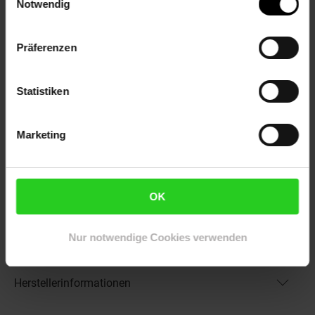
Notwendig
Eigenschaften
Duft: Kein Duft
Präferenzen
Bestäuber: Insekten
Biodiversität: Nahrungsquelle für Insekten
Gechlecht: Zwitter
Statistiken
Lebenszeit: Zweijährig
Besonderheit: Bienenfreundlich
Marketing
Artikelnummer: 2798823000
EAN: 4063654293774
Artikel gehört zur Kategorie:
Pflanzen
OK
Nur notwendige Cookies verwenden
Versandinformationen
Herstellerinformationen