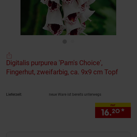
Digitalis purpurea 'Pam's Choice',
Fingerhut, zweifarbig, ca. 9x9 cm Topf
(Produ
Lieferzeit:
neue Ware ist bereits unterwegs
nur
16.
*
nur
20