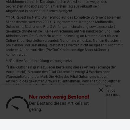
Abbildungen ähnlich. Die abgebildeten Artikel können wegen des
begrenzten Angebots schon am ersten Tag ausverkauft sein.
Abgabe nur in haushaltsüblichen Mengen!
**15€ Rabatt im Netto Online-Shop auf das komplette Sortiment ab einem
Mindestbestellwert von 200 €. Ausgenommen: Kategorie Multimedia,
Gutscheine, Bücher und Pre- & Anfangsmilchnahrung sowie gesondert
gekennzeichnete Artikel. Keine Anrechnung auf Versandkosten und Filial-
Abholservices. Der Gutschein wird nur einmalig an Neuanmelder für den
Online-Shop-Newsletter versendet. Nur online einlösbar. Nur ein Gutschein
pro Person und Bestellung. Restbeträge werden nicht ausgezahlt. Nicht mit
anderen Aktionsvorteilen (PAYBACK oder sonstige Shop-Aktionen)
kombinierbar.
***Positive Bonitätsprüfung vorausgesetzt
²⁰Filial-Gutschein gratis zu jeder Bestellung dieses Artikels (solange der
Vorrat reicht). Versand des Filial-Gutscheins erfolgt 4 Wochen nach
Warenanlieferung per Mail. Die Höhe des Filial-Gutscheins ist dem
Artikelbild des gekauften Artikels zu entnehmen. Vervielfältigung jeglicher
Art nicht gestattet. Der Filial-Gutschein ist ohne Mindesteinkaufswert
einlösbar. Nicht mit anderen Aktionsvorteilen (PAYBACK oder sonstige
Fenster schliess
Shop-Aktionen) kombinierbar. Der jeweilige Gültigkeitszeitraum des Filial-
Nur noch wenig Bestand!
Gutscheins ist darauf vermerkt.
Der Bestand dieses Artikels ist
gering.
© Netto Marken-Discount Stiftung & Co. KG |