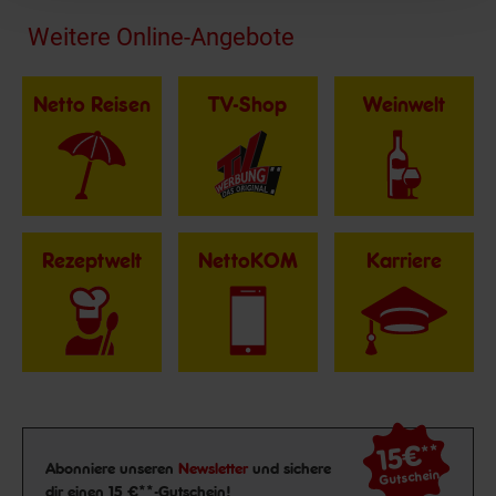
Fußzeile
Weitere Online-Angebote
Netto Reisen
TV-Shop
Weinwelt
Rezeptwelt
NettoKOM
Karriere
15€
**
Newsletter Anmeldung
Abonniere unseren
Newsletter
und sichere
Gutschein
dir einen 15 €**-Gutschein!