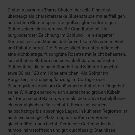
Digitalis purpurea ‘Pam’s Choice’, der edle Fingerhut,
überzeugt als charakterstarke Blütenstaude mit auffälligen,
aufrechten Blütenrispen. Die großen, glockenförmigen
Blüten zeigen eine cremeweiße Grundfarbe mit tief
burgunderroter Zeichnung im Schlund – ein eleganter
Kontrast, der von Mai bis Juli für vertikale Akzente in Beet
und Rabatte sorgt. Die Pflanze bildet im unteren Bereich
eine dichtblattige, frischgrüne Rosette mit leicht behaarten,
lanzettlichen Blättern und entwickelt daraus aufrechte
Blütenstiele, die je nach Standort und Nährstoffangebot
etwa 80 bis 120 cm Höhe erreichen. Als Solitär im
Vorgarten, in Gruppenpflanzung im Cottage- oder
Bauerngarten sowie am Gehölzrand entfaltet der Fingerhut
seine Wirkung ebenso wie in ausreichend großen Kübeln
auf Terrasse und Balkon, wo er als dekorative Kübelpflanze
ein nostalgisches Flair schafft. Bevorzugt werden
halbschattige bis absonnige Lagen, in kühleren Regionen ist
auch ein sonniger Platz möglich, sofern der Boden
gleichmäßig frisch bleibt. Der ideale Gartenboden ist
humos, nährstoffreich und gut durchlässig; Staunässe