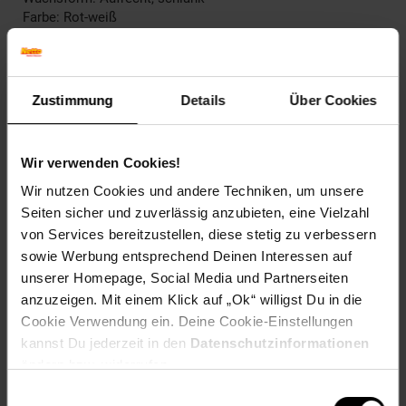
Farbe: Rot-weiß
Herbstfärbung: Verliert Laub ohne Färbung
Blütenfarbe: Weiß mit Purpur
Winterfarbe: Verblasst, bleibt halbschattig
Geschmack: X
Zustimmung
Details
Über Cookies
Frucht: Keine Frucht
Blattrand: Gezähnt
Wir verwenden Cookies!
Standort und Pflege
Standortempfehlung: Halbschattig, windgeschützt
Wir nutzen Cookies und andere Techniken, um unsere
Pflegeaufwand: Mittel
Seiten sicher und zuverlässig anzubieten, eine Vielzahl
Lichtbedarf: Halbschattig-Sonnig
von Services bereitzustellen, diese stetig zu verbessern
Wasserbedarf: Mittel
sowie Werbung entsprechend Deinen Interessen auf
Rückschnitt: Rückschnitt nach der Blüte
unserer Homepage, Social Media und Partnerseiten
Schnittverträglichkeit: Schlecht
anzuzeigen. Mit einem Klick auf „Ok“ willigst Du in die
Bodenansprüche: humos und gut durchlässig
Nährstoffgehalt: Mittel
Cookie Verwendung ein. Deine Cookie-Einstellungen
Frosthärte: bis -15 °C
kannst Du jederzeit in den
Datenschutzinformationen
Verwendung: Im Bauerngarten,Im
ändern bzw. widerrufen.
Naturgarten,Solitärpflanzung, Bienenweide, Bauerngarten,
Einwilligungsauswahl
Naturgarten, Schattenbeet