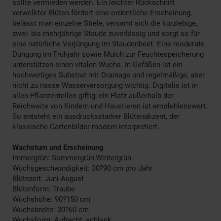
sollte vermieden werden. Ein leichter Rückschnitt
verwelkter Blüten fördert eine ordentliche Erscheinung,
belässt man einzelne Stiele, versamt sich die kurzlebige,
zwei- bis mehrjährige Staude zuverlässig und sorgt so für
eine natürliche Verjüngung im Staudenbeet. Eine moderate
Düngung im Frühjahr sowie Mulch zur Feuchtespeicherung
unterstützen einen vitalen Wuchs. In Gefäßen ist ein
hochwertiges Substrat mit Drainage und regelmäßige, aber
nicht zu nasse Wasserversorgung wichtig. Digitalis ist in
allen Pflanzenteilen giftig; ein Platz außerhalb der
Reichweite von Kindern und Haustieren ist empfehlenswert.
So entsteht ein ausdrucksstarker Blütenakzent, der
klassische Gartenbilder modern interpretiert.
Wachstum und Erscheinung
Immergrün: Sommergrün,Wintergrün
Wuchsgeschwindigkeit: 30?90 cm pro Jahr
Blütezeit: Juni-August
Blütenform: Traube
Wuchshöhe: 90?150 cm
Wuchsbreite: 30?60 cm
Wuchsform: Aufrecht, schlank