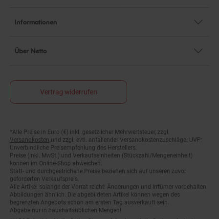
Informationen
Über Netto
Vertrag widerrufen
*Alle Preise in Euro (€) inkl. gesetzlicher Mehrwertsteuer, zzgl.
Fußnoten
Versandkosten
und zzgl. evtl. anfallender Versandkostenzuschläge. UVP:
Unverbindliche Preisempfehlung des Herstellers.
Preise (inkl. MwSt.) und Verkaufseinheiten (Stückzahl/Mengeneinheit)
können im Online-Shop abweichen.
Statt- und durchgestrichene Preise beziehen sich auf unseren zuvor
geforderten Verkaufspreis.
Alle Artikel solange der Vorrat reicht! Änderungen und Irrtümer vorbehalten.
Abbildungen ähnlich. Die abgebildeten Artikel können wegen des
begrenzten Angebots schon am ersten Tag ausverkauft sein.
Abgabe nur in haushaltsüblichen Mengen!
**15€ Rabatt im Netto Online-Shop auf das komplette Sortiment ab einem