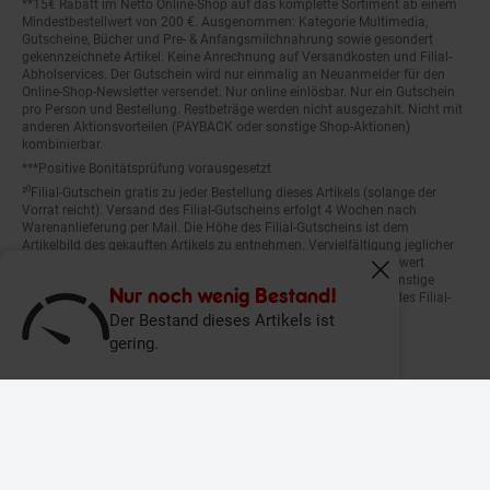
Mindestbestellwert von 200 €. Ausgenommen: Kategorie Multimedia,
Gutscheine, Bücher und Pre- & Anfangsmilchnahrung sowie gesondert
gekennzeichnete Artikel. Keine Anrechnung auf Versandkosten und Filial-
Abholservices. Der Gutschein wird nur einmalig an Neuanmelder für den
Online-Shop-Newsletter versendet. Nur online einlösbar. Nur ein Gutschein
pro Person und Bestellung. Restbeträge werden nicht ausgezahlt. Nicht mit
anderen Aktionsvorteilen (PAYBACK oder sonstige Shop-Aktionen)
kombinierbar.
***Positive Bonitätsprüfung vorausgesetzt
²⁰Filial-Gutschein gratis zu jeder Bestellung dieses Artikels (solange der
Vorrat reicht). Versand des Filial-Gutscheins erfolgt 4 Wochen nach
Warenanlieferung per Mail. Die Höhe des Filial-Gutscheins ist dem
Artikelbild des gekauften Artikels zu entnehmen. Vervielfältigung jeglicher
Art nicht gestattet. Der Filial-Gutschein ist ohne Mindesteinkaufswert
einlösbar. Nicht mit anderen Aktionsvorteilen (PAYBACK oder sonstige
Fenster schliess
Shop-Aktionen) kombinierbar. Der jeweilige Gültigkeitszeitraum des Filial-
Nur noch wenig Bestand!
Gutscheins ist darauf vermerkt.
Der Bestand dieses Artikels ist
gering.
© Netto Marken-Discount Stiftung & Co. KG |
Kontakt
|
Datenschutz
|
Impressum