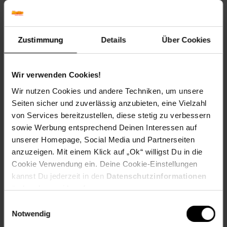
Herbstfärbung: Verliert Laub ohne Färbung
Blütenfarbe: Rosa
Winterfarbe: Verblasst, bleibt halbschattig
Zustimmung
Details
Über Cookies
Geschmack: X
Frucht: Keine Frucht
Standort und Pflege
Wir verwenden Cookies!
Standortempfehlung: Halbschattig, windgeschützt
Wir nutzen Cookies und andere Techniken, um unsere
Pflegeaufwand: Mittel
Seiten sicher und zuverlässig anzubieten, eine Vielzahl
Lichtbedarf: Halbschattig-Sonnig
von Services bereitzustellen, diese stetig zu verbessern
Wasserbedarf: Mittel
Rückschnitt: Rückschnitt nach der Blüte.
sowie Werbung entsprechend Deinen Interessen auf
Schnittverträglichkeit: Schlecht
unserer Homepage, Social Media und Partnerseiten
Bodenansprüche: humos und gut durchlässig
anzuzeigen. Mit einem Klick auf „Ok“ willigst Du in die
Nährstoffgehalt: Mittel
Cookie Verwendung ein. Deine Cookie-Einstellungen
Frosthärte: bis -15 °C
kannst Du jederzeit in den
Datenschutzinformationen
Verwendung: Im Bauerngarten,Im Naturgarten,Bauerngarten,
ändern bzw. widerrufen.
Bienenweide, Waldgarten, Schnittblume, Naturgarten
Einwilligungsauswahl
Eigenschaften
Notwendig
Duft: Kein Duft