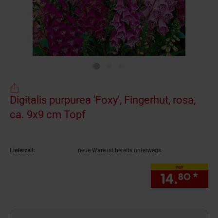
Digitalis purpurea 'Foxy', Fingerhut, rosa,
ca. 9x9 cm Topf
(Produkt aktuell ausverkauft
Lieferzeit:
neue Ware ist bereits unterwegs
nur
14.
*
nur
80