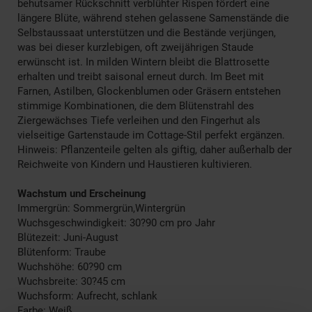
behutsamer Rückschnitt verblühter Rispen fördert eine
längere Blüte, während stehen gelassene Samenstände die
Selbstaussaat unterstützen und die Bestände verjüngen,
was bei dieser kurzlebigen, oft zweijährigen Staude
erwünscht ist. In milden Wintern bleibt die Blattrosette
erhalten und treibt saisonal erneut durch. Im Beet mit
Farnen, Astilben, Glockenblumen oder Gräsern entstehen
stimmige Kombinationen, die dem Blütenstrahl des
Ziergewächses Tiefe verleihen und den Fingerhut als
vielseitige Gartenstaude im Cottage-Stil perfekt ergänzen.
Hinweis: Pflanzenteile gelten als giftig, daher außerhalb der
Reichweite von Kindern und Haustieren kultivieren.
Wachstum und Erscheinung
Immergrün: Sommergrün,Wintergrün
Wuchsgeschwindigkeit: 30?90 cm pro Jahr
Blütezeit: Juni-August
Blütenform: Traube
Wuchshöhe: 60?90 cm
Wuchsbreite: 30?45 cm
Wuchsform: Aufrecht, schlank
Farbe: Weiß