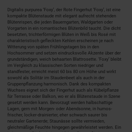
Digitalis purpurea ‘Foxy’, der Rote Fingerhut ‘Foxy’, ist eine
kompakte Blütenstaude mit elegant aufrecht stehenden
Blütenrispen, die jeden Bauerngarten, Waldgarten oder
Vorgarten in ein romantisches Blütenbild taucht. Die dicht
besetzten, trichterförmigen Blüten in Weiß bis Rosé mit
charakteristisch gefleckten Kehlen erscheinen je nach
Witterung von späten Frühlingstagen bis in den
Hochsommer und setzen eindrucksvolle Akzente über der
grundständigen, weich behaarten Blattrosette. ‘Foxy’ bleibt
im Vergleich zu klassischen Sorten niedriger und
standfester, erreicht meist 60 bis 80 cm Höhe und wirkt
sowohl als Solitär im Staudenbeet als auch in der
Gruppenpflanzung harmonisch. Dank des kompakten
Wuchses eignet sich der Fingerhut auch als Kübelpflanze
für Terrasse oder Balkon, wo er als Blütenstaude in Szene
gesetzt werden kann. Bevorzugt werden halbschattige
Lagen, gern mit Morgen- oder Abendsonne, in humos-
frischer, locker-drainierter, eher schwach saurer bis
neutraler Gartenerde; Staunässe sollte vermieden,
gleichmäßige Feuchte hingegen gewährleistet werden. Ein