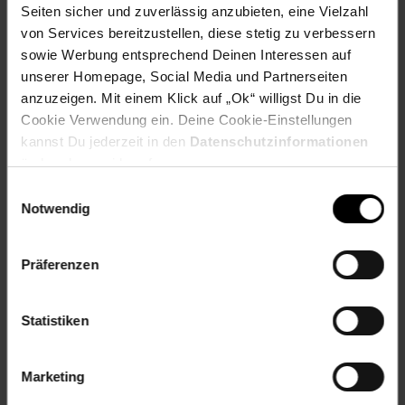
Stein Anzahl 1-: 1
Seiten sicher und zuverlässig anzubieten, eine Vielzahl
Steindurchmesser 1 (mm)-: 5,0
von Services bereitzustellen, diese stetig zu verbessern
Steineinsatz 1-: Diamant
sowie Werbung entsprechend Deinen Interessen auf
Steinfassung 1-: Krappenfassung
unserer Homepage, Social Media und Partnerseiten
Veredelung: vergoldet
anzuzeigen. Mit einem Klick auf „Ok“ willigst Du in die
Zertifikat-: Nein
Cookie Verwendung ein. Deine Cookie-Einstellungen
kannst Du jederzeit in den
Datenschutzinformationen
Artikelnummer: 2557335000
ändern bzw. widerrufen.
EAN: 4006046416351
Artikel gehört zur Kategorie:
Ohrringe
Einwilligungsauswahl
Notwendig
Präferenzen
Versandinformationen
Statistiken
Herstellerinformationen
Marketing