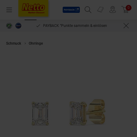
Payback
Prospekte
0
Arti
Menü
Suchfeld einblenden
Filiale finden
Warenkorb
PAYBACK °Punkte sammeln & einlösen
Schmuck
Ohrringe
Diam Addict Ohrring 585 Gelbgold mit im Labor ge