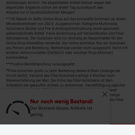
Abbildungen ähnlich. Die abgebildeten Artikel können wegen des
begrenzten Angebots schon am ersten Tag ausverkauft sein.
Abgabe nur in haushaltsüblichen Mengen!
**15€ Rabatt im Netto Online-Shop auf das komplette Sortiment ab einem
Mindestbestellwert von 200 €. Ausgenommen: Kategorie Multimedia,
Gutscheine, Bücher und Pre- & Anfangsmilchnahrung sowie gesondert
gekennzeichnete Artikel. Keine Anrechnung auf Versandkosten und Filial-
Abholservices. Der Gutschein wird nur einmalig an Neuanmelder für den
Online-Shop-Newsletter versendet. Nur online einlösbar. Nur ein Gutschein
pro Person und Bestellung. Restbeträge werden nicht ausgezahlt. Nicht mit
anderen Aktionsvorteilen (PAYBACK oder sonstige Shop-Aktionen)
kombinierbar.
***Positive Bonitätsprüfung vorausgesetzt
²⁰Filial-Gutschein gratis zu jeder Bestellung dieses Artikels (solange der
Vorrat reicht). Versand des Filial-Gutscheins erfolgt 4 Wochen nach
Warenanlieferung per Mail. Die Höhe des Filial-Gutscheins ist dem
Artikelbild des gekauften Artikels zu entnehmen. Vervielfältigung jeglicher
Art nicht gestattet. Der Filial-Gutschein ist ohne Mindesteinkaufswert
einlösbar. Nicht mit anderen Aktionsvorteilen (PAYBACK oder sonstige
Fenster schliess
Shop-Aktionen) kombinierbar. Der jeweilige Gültigkeitszeitraum des Filial-
Nur noch wenig Bestand!
Gutscheins ist darauf vermerkt.
Der Bestand dieses Artikels ist
gering.
© Netto Marken-Discount Stiftung & Co. KG |