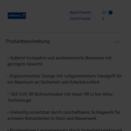
Payback Punkte
Basis°Punkte:
52
Extra°Punkte:
0
Produktbeschreibung
• Äußerst kompakte und ausbalancierte Bauweise mit
geringem Gewicht
• Ergonomisches Design mit vollgummiertem Handgriff für
ein Maximum an Sicherheit und Arbeitskomfort
• 18,0 Volt XR Bohrschrauber mit neuer XR Li-Ion Akku-
Technologie
• Vielseitig einsetzbar durch zuschaltbares Schlagwerk für
schwere Bohrarbeiten in Stein und Mauerwerk
• Problemloser Langzeiteinsatz durch Sicherheitselektronik