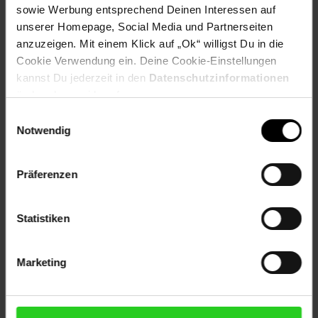
Artikelnummer: 2777987000
sowie Werbung entsprechend Deinen Interessen auf
EAN: 5035048616376
unserer Homepage, Social Media und Partnerseiten
Artikel gehört zur Kategorie:
Akkuschrauber
anzuzeigen. Mit einem Klick auf „Ok“ willigst Du in die
Cookie Verwendung ein. Deine Cookie-Einstellungen
kannst Du jederzeit in den
Datenschutzinformationen
ändern bzw. widerrufen.
Versandinformationen
Einwilligungsauswahl
Notwendig
Herstellerinformationen
Präferenzen
Altgeräterücknahme
Statistiken
Marketing
Fußzeile
Weitere Online-Angebote