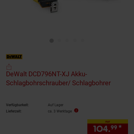
DeWalt DCD796NT-XJ Akku-
Schlagbohrschrauber/ Schlagbohrer
Verfügbarkeit:
Auf Lager
Lieferzeit:
ca. 3 Werktage
nur
104.
*
nur
99