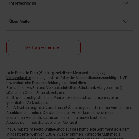
Informationen
Über Netto
Vertrag widerrufen
*Alle Preise in Euro (€) inkl. gesetzlicher Mehrwertsteuer, zzgl.
Fußnoten
Versandkosten
und zzgl. evtl. anfallender Versandkostenzuschläge. UVP:
Unverbindliche Preisempfehlung des Herstellers.
Preise (inkl. MwSt.) und Verkaufseinheiten (Stückzahl/Mengeneinheit)
können im Online-Shop abweichen.
Statt- und durchgestrichene Preise beziehen sich auf unseren zuvor
geforderten Verkaufspreis.
Alle Artikel solange der Vorrat reicht! Änderungen und Irrtümer vorbehalten.
Abbildungen ähnlich. Die abgebildeten Artikel können wegen des
begrenzten Angebots schon am ersten Tag ausverkauft sein.
Abgabe nur in haushaltsüblichen Mengen!
**15€ Rabatt im Netto Online-Shop auf das komplette Sortiment ab einem
Mindestbestellwert von 200 €. Ausgenommen: Kategorie Multimedia,