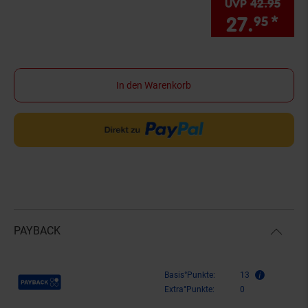
UVP
42.
95
UVP 
27.
*
Sie
95
In den Warenkorb
PAYBACK
Payback Punkte
Basis°Punkte:
13
Extra°Punkte:
0