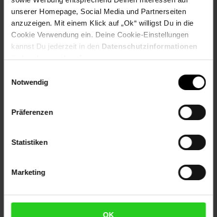
unserer Homepage, Social Media und Partnerseiten
Artikelnummer: 2808617000
anzuzeigen. Mit einem Klick auf „Ok“ willigst Du in die
EAN: 4255829541500
Cookie Verwendung ein. Deine Cookie-Einstellungen
Artikel gehört zur Kategorie:
Geschirr & Gläser
kannst Du jederzeit in den
Datenschutzinformationen
ändern bzw. widerrufen.
Einwilligungsauswahl
Notwendig
Versandinformationen
Präferenzen
Herstellerinformationen
Statistiken
Marketing
Fußzeile
Weitere Online-Angebote
Netto Reisen
TV-Shop
Weinwelt
OK