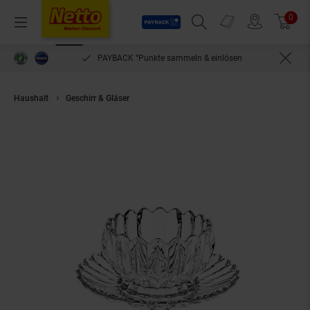
Payback
Prospekte
0
Arti
Menü
Suchfeld einblenden
Filiale finden
Warenkorb
PAYBACK °Punkte sammeln & einlösen
Haushalt
Geschirr & Gläser
DessertgläserUnterteller, 12-teiliges Glassch