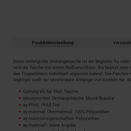
Produktbeschreibung
Versandi
Diese mittelgroße Umhängetasche ist ein Begleiter für viele
wird die Tasche mit einem Reißverschluss. Sie besitzt zwei
das Trageerlebnis individuell anpassen kannst. Die Patches
Highlight stellt der abnehmbare Anhänger mit Kordeln dar. A
Gattung VG für Titel: Tasche
aboutyou-titel: Umhängetasche 'Mundi Brasilia'
ay-PFAS: PFAS Frei
ay-material: Obermaterial: 100% Polyurethan
ay-material-eigenschaften: Polyurethan
ay-material1: keine Angabe