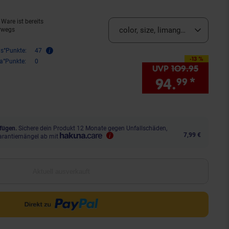
Ware ist bereits
color, size, limango-size, VG-Gr
rwegs
is°Punkte:
47
-13 %
Sie Sparen 13 Prozent,
ra°Punkte:
0
UVP
109.
95
UVP : 
94.
*
Sie S
99
fügen.
Sichere dein Produkt 12 Monate gegen Unfallschäden,
7,99 €
arantiemängel ab mit
Aktuell ausverkauft