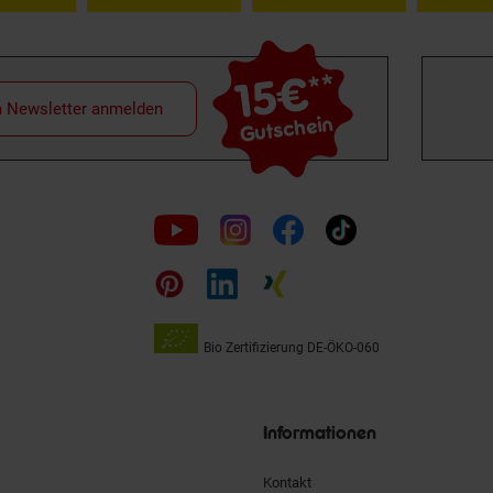
15€
**
m Newsletter anmelden
Gutschein
Folge
uns
auf
Bio Zertifizierung
DE-ÖKO-060
Unsere
Siegel
Informationen
Kontakt