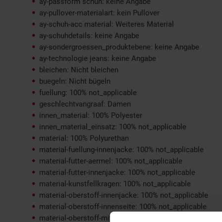
ay-passform schuh: keine Angabe
ay-pullover-materialart: kein Pullover
ay-schuh-acc material: Weiteres Material
ay-schuhdetails: keine Angabe
ay-sondergroessen_produktebene: keine Angabe
ay-technologie jeans: keine Angabe
bleichen: Nicht bleichen
buegeln: Nicht bügeln
fuellung: 100% not_applicable
geschlechtvangraaf: Damen
innen_material: 100% Polyester
innen_material_einsatz: 100% not_applicable
material: 100% Polyurethan
material-fuellung-innenjacke: 100% not_applicable
material-futter-aermel: 100% not_applicable
material-futter-innenjacke: 100% not_applicable
material-kunstfellkragen: 100% not_applicable
material-oberstoff-innenjacke: 100% not_applicable
material-oberstoff-innenseite: 100% not_applicable
material-oberstoff-mittlere-schicht: 100% not_applicabl