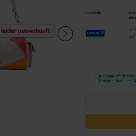
Lieferzeit:
neue 
unte
Payback Punkte
Bas
Ext
Rundum-Schutz hinzu
Diebstahl, Raub und G