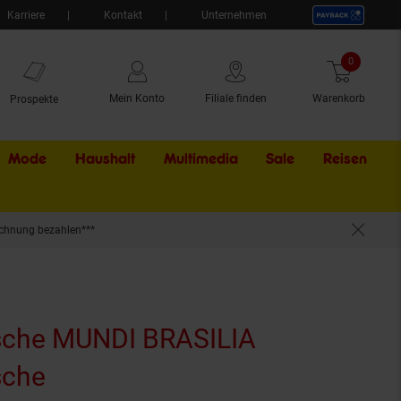
Karriere
Kontakt
Unternehmen
0
Artikel
Mein Konto
Filiale finden
Warenkorb
Prospekte
Mode
Haushalt
Multimedia
Sale
Externer Li
Reisen
chnung bezahlen***
sche MUNDI BRASILIA
sche
(Produkt aktuell ausverkauft)