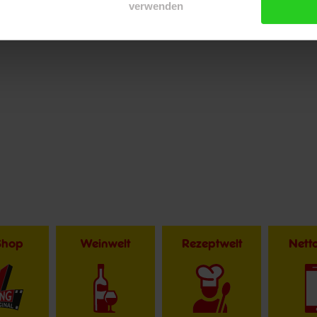
verwenden
Shop
Weinwelt
Rezeptwelt
Net