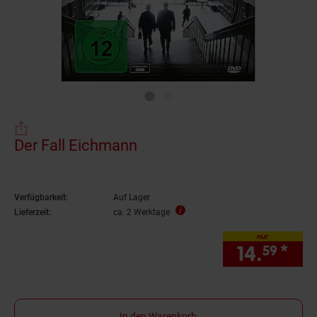
Der Fall Eichmann
Verfügbarkeit:
Auf Lager
Lieferzeit:
ca. 2 Werktage
nur
14.
*
nur
59
In den Warenkorb