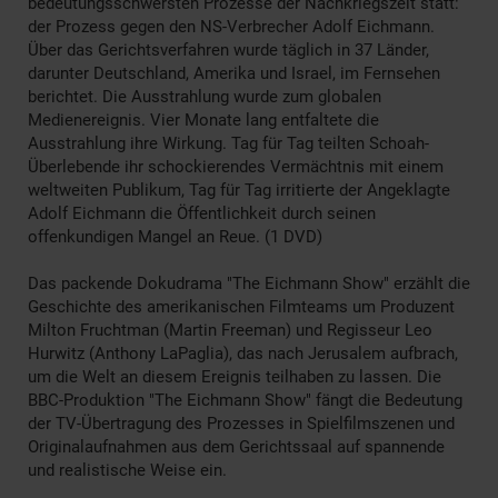
bedeutungsschwersten Prozesse der Nachkriegszeit statt:
der Prozess gegen den NS-Verbrecher Adolf Eichmann.
Über das Gerichtsverfahren wurde täglich in 37 Länder,
darunter Deutschland, Amerika und Israel, im Fernsehen
berichtet. Die Ausstrahlung wurde zum globalen
Medienereignis. Vier Monate lang entfaltete die
Ausstrahlung ihre Wirkung. Tag für Tag teilten Schoah-
Überlebende ihr schockierendes Vermächtnis mit einem
weltweiten Publikum, Tag für Tag irritierte der Angeklagte
Adolf Eichmann die Öffentlichkeit durch seinen
offenkundigen Mangel an Reue. (1 DVD)
Das packende Dokudrama "The Eichmann Show" erzählt die
Geschichte des amerikanischen Filmteams um Produzent
Milton Fruchtman (Martin Freeman) und Regisseur Leo
Hurwitz (Anthony LaPaglia), das nach Jerusalem aufbrach,
um die Welt an diesem Ereignis teilhaben zu lassen. Die
BBC-Produktion "The Eichmann Show" fängt die Bedeutung
der TV-Übertragung des Prozesses in Spielfilmszenen und
Originalaufnahmen aus dem Gerichtssaal auf spannende
und realistische Weise ein.