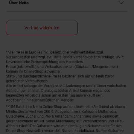
Über Netto
Vertrag widerrufen
*Alle Preise in Euro (€) inkl. gesetzlicher Mehrwertsteuer, zzgl.
Fußnoten
Versandkosten
und zzgl. evtl. anfallender Versandkostenzuschläge. UVP:
Unverbindliche Preisempfehlung des Herstellers.
Preise (inkl. MwSt.) und Verkaufseinheiten (Stückzahl/Mengeneinheit)
können im Online-Shop abweichen.
Statt- und durchgestrichene Preise beziehen sich auf unseren zuvor
geforderten Verkaufspreis.
Alle Artikel solange der Vorrat reicht! Änderungen und Irrtümer vorbehalten.
Abbildungen ähnlich. Die abgebildeten Artikel können wegen des
begrenzten Angebots schon am ersten Tag ausverkauft sein.
Abgabe nur in haushaltsüblichen Mengen!
**15€ Rabatt im Netto Online-Shop auf das komplette Sortiment ab einem
Mindestbestellwert von 200 €. Ausgenommen: Kategorie Multimedia,
Gutscheine, Bücher und Pre- & Anfangsmilchnahrung sowie gesondert
gekennzeichnete Artikel. Keine Anrechnung auf Versandkosten und Filial-
Abholservices. Der Gutschein wird nur einmalig an Neuanmelder für den
Online-Shop-Newsletter versendet. Nur online einlösbar. Nur ein Gutschein