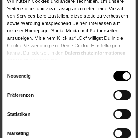
Wir nutzen Cookies und andere Techniken, um unsere
Artikelnummer: 2631345000
Seiten sicher und zuverlässig anzubieten, eine Vielzahl
EAN: 4020628833008
Artikel gehört zur Kategorie:
DVD & BluRay
von Services bereitzustellen, diese stetig zu verbessern
sowie Werbung entsprechend Deinen Interessen auf
unserer Homepage, Social Media und Partnerseiten
anzuzeigen. Mit einem Klick auf „Ok“ willigst Du in die
Versandinformationen
Cookie Verwendung ein. Deine Cookie-Einstellungen
kannst Du jederzeit in den
Datenschutzinformationen
ändern bzw. widerrufen.
Herstellerinformationen
Einwilligungsauswahl
Notwendig
Präferenzen
Fußzeile
Weitere Online-Angebote
Statistiken
Netto Reisen
TV-Shop
Weinwelt
Marketing