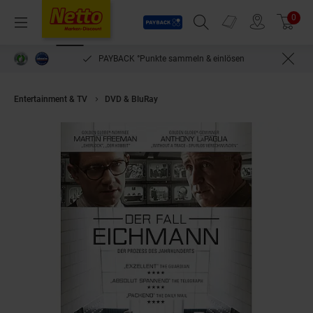
Payback
Prospekte
0
Arti
Menü
Suchfeld einblenden
Filiale finden
Warenkorb
PAYBACK °Punkte sammeln & einlösen
Entertainment & TV
DVD & BluRay
Der Fall Eichmann