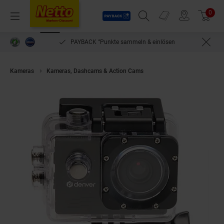
Payback
Prospekte
0
Arti
Menü
Suchfeld einblenden
Filiale finden
Warenkorb
PAYBACK °Punkte sammeln & einlösen
Kameras
Kameras, Dashcams & Action Cams
Denver ACT-324 Actionc