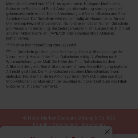
Mindestbestellwert von 200 €. Ausgenommen: Kategorie Multimedia,
Gutscheine, Bücher und Pre- & Anfangsmilchnahrung sowie gesondert
gekennzeichnete Artikel. Keine Anrechnung auf Versandkosten und Filial-
Abholservices. Der Gutschein wird nur einmalig an Neuanmelder für den
Online-Shop-Newsletter versendet. Nur online einlösbar. Nur ein Gutschein
pro Person und Bestellung. Restbeträge werden nicht ausgezahlt. Nicht mit
anderen Aktionsvorteilen (PAYBACK oder sonstige Shop-Aktionen)
kombinierbar.
***Positive Bonitätsprüfung vorausgesetzt
²⁰Filial-Gutschein gratis zu jeder Bestellung dieses Artikels (solange der
Vorrat reicht). Versand des Filial-Gutscheins erfolgt 4 Wochen nach
Warenanlieferung per Mail. Die Höhe des Filial-Gutscheins ist dem
Artikelbild des gekauften Artikels zu entnehmen. Vervielfältigung jeglicher
Art nicht gestattet. Der Filial-Gutschein ist ohne Mindesteinkaufswert
einlösbar. Nicht mit anderen Aktionsvorteilen (PAYBACK oder sonstige
Shop-Aktionen) kombinierbar. Der jeweilige Gültigkeitszeitraum des Filial-
Gutscheins ist darauf vermerkt.
© Netto Marken-Discount Stiftung & Co. KG |
Kontakt
|
Datenschutz
|
Impressum
Fenster schliess