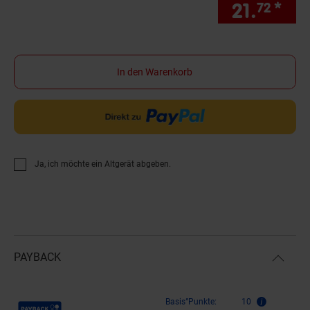
21.
*
nur
72
In den Warenkorb
Ja, ich möchte ein Altgerät abgeben.
PAYBACK
Payback Punkte
Basis°Punkte:
10