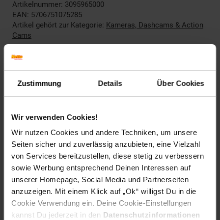
Artikelnummer: 3095965000
EAN: 5706751075285
Artikel gehört zur Kategorie:
Kameras, Dashcams & Action
Cams
Versandinformationen
Zustimmung
Details
Über Cookies
Herstellerinformationen
Wir verwenden Cookies!
Wir nutzen Cookies und andere Techniken, um unsere
Seiten sicher und zuverlässig anzubieten, eine Vielzahl
Altgeräterücknahme
von Services bereitzustellen, diese stetig zu verbessern
sowie Werbung entsprechend Deinen Interessen auf
unserer Homepage, Social Media und Partnerseiten
anzuzeigen. Mit einem Klick auf „Ok“ willigst Du in die
Fußzeile
Weitere Online-Angebote
Cookie Verwendung ein. Deine Cookie-Einstellungen
kannst Du jederzeit in den
Datenschutzinformationen