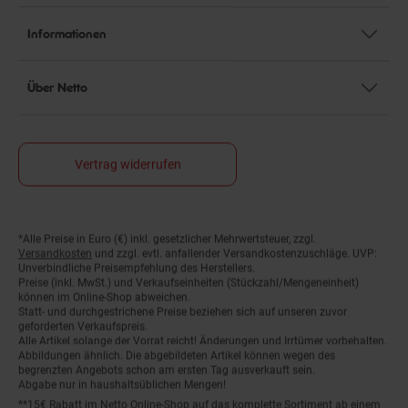
Informationen
Über Netto
Vertrag widerrufen
*Alle Preise in Euro (€) inkl. gesetzlicher Mehrwertsteuer, zzgl.
Fußnoten
Versandkosten
und zzgl. evtl. anfallender Versandkostenzuschläge. UVP:
Unverbindliche Preisempfehlung des Herstellers.
Preise (inkl. MwSt.) und Verkaufseinheiten (Stückzahl/Mengeneinheit)
können im Online-Shop abweichen.
Statt- und durchgestrichene Preise beziehen sich auf unseren zuvor
geforderten Verkaufspreis.
Alle Artikel solange der Vorrat reicht! Änderungen und Irrtümer vorbehalten.
Abbildungen ähnlich. Die abgebildeten Artikel können wegen des
begrenzten Angebots schon am ersten Tag ausverkauft sein.
Abgabe nur in haushaltsüblichen Mengen!
**15€ Rabatt im Netto Online-Shop auf das komplette Sortiment ab einem