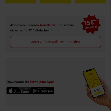
15€
**
Newsletter Anmeldung
Abonniere unseren
Newsletter
und sichere
Gutschein
dir einen 15 €**-Gutschein!
Jetzt zum Newsletter anmelden
Downloade die
Netto plus App!