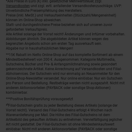
*Alle Preise in Euro (€) inkl. gesetzlicher Mehrwertsteuer, zzgl.
Fußnoten
Versandkosten
und zzgl. evtl. anfallender Versandkostenzuschläge. UVP:
Unverbindliche Preisempfehlung des Herstellers.
Preise (inkl. MwSt.) und Verkaufseinheiten (Stückzahl/Mengeneinheit)
können im Online-Shop abweichen.
Statt- und durchgestrichene Preise beziehen sich auf unseren zuvor
geforderten Verkaufspreis.
Alle Artikel solange der Vorrat reicht! Änderungen und Irrtümer vorbehalten.
Abbildungen ähnlich. Die abgebildeten Artikel können wegen des
begrenzten Angebots schon am ersten Tag ausverkauft sein.
Abgabe nur in haushaltsüblichen Mengen!
**15€ Rabatt im Netto Online-Shop auf das komplette Sortiment ab einem
Mindestbestellwert von 200 €. Ausgenommen: Kategorie Multimedia,
Gutscheine, Bücher und Pre- & Anfangsmilchnahrung sowie gesondert
gekennzeichnete Artikel. Keine Anrechnung auf Versandkosten und Filial-
Abholservices. Der Gutschein wird nur einmalig an Neuanmelder für den
Online-Shop-Newsletter versendet. Nur online einlösbar. Nur ein Gutschein
pro Person und Bestellung. Restbeträge werden nicht ausgezahlt. Nicht mit
anderen Aktionsvorteilen (PAYBACK oder sonstige Shop-Aktionen)
kombinierbar.
***Positive Bonitätsprüfung vorausgesetzt
²⁰Filial-Gutschein gratis zu jeder Bestellung dieses Artikels (solange der
Vorrat reicht). Versand des Filial-Gutscheins erfolgt 4 Wochen nach
Warenanlieferung per Mail. Die Höhe des Filial-Gutscheins ist dem
Artikelbild des gekauften Artikels zu entnehmen. Vervielfältigung jeglicher
Art nicht gestattet. Der Filial-Gutschein ist ohne Mindesteinkaufswert
einlösbar. Nicht mit anderen Aktionsvorteilen (PAYBACK oder sonstige