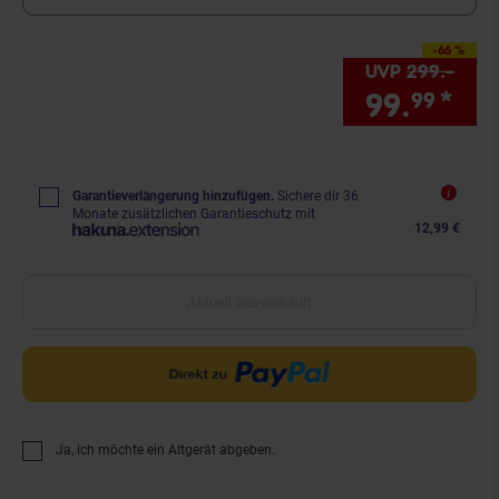
-66 %
Sie Sparen 66 Prozen
UVP
299.–
UVP 
99.
*
Sie
99
Garantieverlängerung hinzufügen.
Sichere dir 36
Monate zusätzlichen Garantieschutz mit
12,99 €
Aktuell ausverkauft
Ja, ich möchte ein Altgerät abgeben.