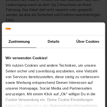
Ladevorgang zuerst an dem Typ 2-Anschluss an Ihrem
Fahrzeug. Das Kabel darf nicht repariert oder gespleißt
werden, da dies die Sicherheit und Funktion beeinträchtigen
kann.
TECHNISCHE DETAILS
Zustimmung
Details
Über Cookies
Technische Merkmale
Produkttyp: EV-Ladekabel
Wir verwenden Cookies!
Stecker: Typ 2 auf Typ 2
Stecker Wallbox/Steckdose: Typ 2
Wir nutzen Cookies und andere Techniken, um unsere
Stecker Fahrzeugseite: Typ 2
Seiten sicher und zuverlässig anzubieten, eine Vielzahl
Ladeleistung: 7,6 kW
von Services bereitzustellen, diese stetig zu verbessern
Stromstärke: 32 A
sowie Werbung entsprechend Deinen Interessen auf
Stromversorgung: 1-phasig
unserer Homepage, Social Media und Partnerseiten
Arbeitstemperatur min.: -30 °C
anzuzeigen. Mit einem Klick auf „Ok“ willigst Du in die
Arbeitstemperatur max.: 50 °C
Widerstandsfähige Spannung: 2000 Volt
Cookie Verwendung ein. Deine Cookie-Einstellungen
Lademodus gemäß IEC 61851-1: Mode 3
kannst Du jederzeit in den
Datenschutzinformationen