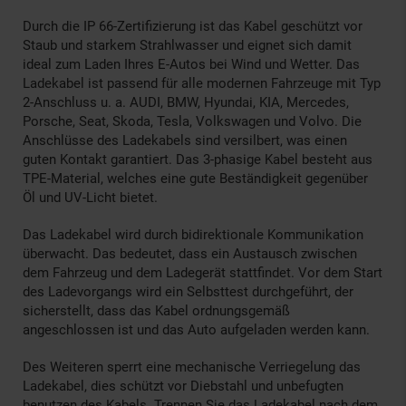
Durch die IP 66-Zertifizierung ist das Kabel geschützt vor
Staub und starkem Strahlwasser und eignet sich damit
ideal zum Laden Ihres E-Autos bei Wind und Wetter. Das
Ladekabel ist passend für alle modernen Fahrzeuge mit Typ
2-Anschluss u. a. AUDI, BMW, Hyundai, KIA, Mercedes,
Porsche, Seat, Skoda, Tesla, Volkswagen und Volvo. Die
Anschlüsse des Ladekabels sind versilbert, was einen
guten Kontakt garantiert. Das 3-phasige Kabel besteht aus
TPE-Material, welches eine gute Beständigkeit gegenüber
Öl und UV-Licht bietet.
Das Ladekabel wird durch bidirektionale Kommunikation
überwacht. Das bedeutet, dass ein Austausch zwischen
dem Fahrzeug und dem Ladegerät stattfindet. Vor dem Start
des Ladevorgangs wird ein Selbsttest durchgeführt, der
sicherstellt, dass das Kabel ordnungsgemäß
angeschlossen ist und das Auto aufgeladen werden kann.
Des Weiteren sperrt eine mechanische Verriegelung das
Ladekabel, dies schützt vor Diebstahl und unbefugten
benutzen des Kabels. Trennen Sie das Ladekabel nach dem