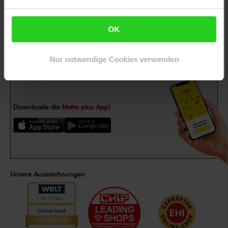
dir einen 15 €**-Gutschein!
Jetzt zum Newsletter anmelden
OK
Nur notwendige Cookies verwenden
Downloade die
Netto plus App!
Unsere Auszeichnungen