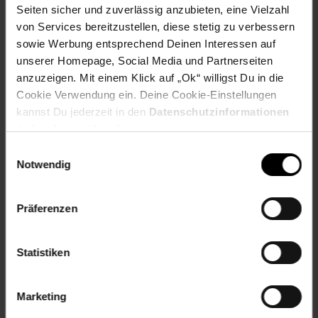
Seiten sicher und zuverlässig anzubieten, eine Vielzahl
Fußzeile
Weitere Online-Angebote
von Services bereitzustellen, diese stetig zu verbessern
sowie Werbung entsprechend Deinen Interessen auf
unserer Homepage, Social Media und Partnerseiten
Netto Reisen
TV-Shop
Weinwelt
anzuzeigen. Mit einem Klick auf „Ok“ willigst Du in die
Cookie Verwendung ein. Deine Cookie-Einstellungen
kannst Du jederzeit in den
Datenschutzinformationen
ändern bzw. widerrufen.
Einwilligungsauswahl
Notwendig
Rezeptwelt
NettoKOM
Karriere
Präferenzen
Statistiken
15€
**
Marketing
Newsletter Anmeldung
Abonniere unseren
Newsletter
und sichere
Gutschein