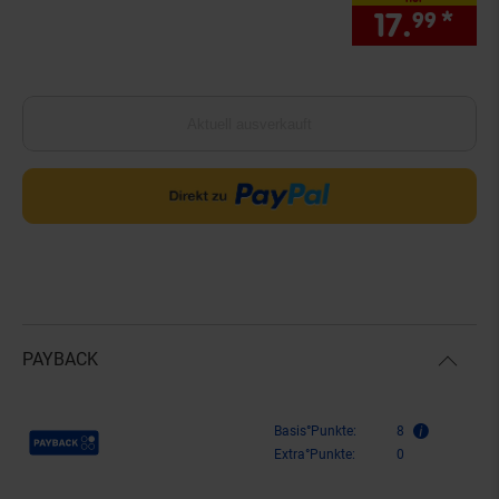
17.
*
nur
99
Aktuell ausverkauft
PAYBACK
Payback Punkte
Basis°Punkte:
8
Extra°Punkte:
0