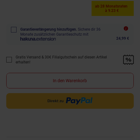
ab 28 Monatsraten
à 9.23 €
Garantieverlängerung hinzufügen.
Sichere dir 36
Monate zusätzlichen Garantieschutz mit
24,99 €
Gratis Versand & 30€ Filialgutschein auf diesen Artikel
Promotion "Gratis Versand &amp; 30€ Filialgutschein auf diesen Artikel 
erhalten!
In den Warenkorb