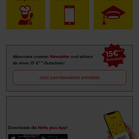
15€
**
Newsletter Anmeldung
Abonniere unseren
Newsletter
und sichere
Gutschein
dir einen 15 €**-Gutschein!
Jetzt zum Newsletter anmelden
Downloade die
Netto plus App!