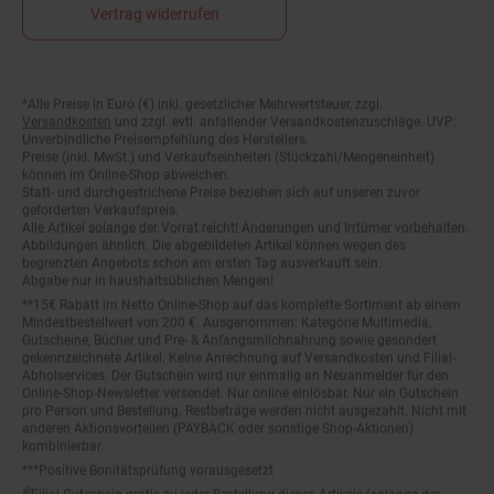
Vertrag widerrufen
*Alle Preise in Euro (€) inkl. gesetzlicher Mehrwertsteuer, zzgl.
Fußnoten
Versandkosten
und zzgl. evtl. anfallender Versandkostenzuschläge. UVP:
Unverbindliche Preisempfehlung des Herstellers.
Preise (inkl. MwSt.) und Verkaufseinheiten (Stückzahl/Mengeneinheit)
können im Online-Shop abweichen.
Statt- und durchgestrichene Preise beziehen sich auf unseren zuvor
geforderten Verkaufspreis.
Alle Artikel solange der Vorrat reicht! Änderungen und Irrtümer vorbehalten.
Abbildungen ähnlich. Die abgebildeten Artikel können wegen des
begrenzten Angebots schon am ersten Tag ausverkauft sein.
Abgabe nur in haushaltsüblichen Mengen!
**15€ Rabatt im Netto Online-Shop auf das komplette Sortiment ab einem
Mindestbestellwert von 200 €. Ausgenommen: Kategorie Multimedia,
Gutscheine, Bücher und Pre- & Anfangsmilchnahrung sowie gesondert
gekennzeichnete Artikel. Keine Anrechnung auf Versandkosten und Filial-
Abholservices. Der Gutschein wird nur einmalig an Neuanmelder für den
Online-Shop-Newsletter versendet. Nur online einlösbar. Nur ein Gutschein
pro Person und Bestellung. Restbeträge werden nicht ausgezahlt. Nicht mit
anderen Aktionsvorteilen (PAYBACK oder sonstige Shop-Aktionen)
kombinierbar.
***Positive Bonitätsprüfung vorausgesetzt
²⁰Filial-Gutschein gratis zu jeder Bestellung dieses Artikels (solange der