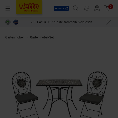
Payback
Prospekte
0
Arti
Menü
Suchfeld einblenden
Filiale finden
Warenkorb
PAYBACK °Punkte sammeln & einlösen
Gartenmöbel
Gartenmöbel-Set
DEGAMO Balkonset SIENA 3-teilig, Eisen