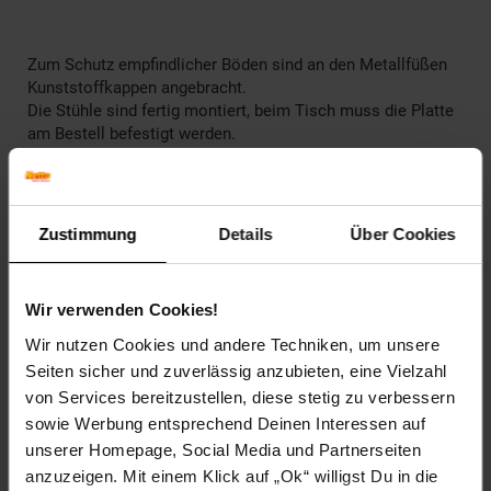
Zum Schutz empfindlicher Böden sind an den Metallfüßen
Kunststoffkappen angebracht.
Die Stühle sind fertig montiert, beim Tisch muss die Platte
am Bestell befestigt werden.
Zustimmung
Details
Über Cookies
Maße Stuhl:
Wir verwenden Cookies!
Breite: 40cmSitzbreite: 37cmTiefe: 47cmSitztiefe:
37cmHöhe: 96cmSitzhöhe: 45cm
Wir nutzen Cookies und andere Techniken, um unsere
Höhe Rückenteil: 53cm
Seiten sicher und zuverlässig anzubieten, eine Vielzahl
Stärke Polster: 4cm
von Services bereitzustellen, diese stetig zu verbessern
sowie Werbung entsprechend Deinen Interessen auf
unserer Homepage, Social Media und Partnerseiten
anzuzeigen. Mit einem Klick auf „Ok“ willigst Du in die