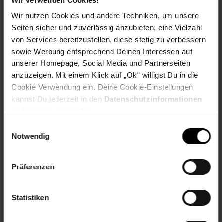
Wir verwenden Cookies!
Wir nutzen Cookies und andere Techniken, um unsere
Herstellerinformationen
Seiten sicher und zuverlässig anzubieten, eine Vielzahl
von Services bereitzustellen, diese stetig zu verbessern
sowie Werbung entsprechend Deinen Interessen auf
Fußzeile
Weitere Online-Angebote
unserer Homepage, Social Media und Partnerseiten
anzuzeigen. Mit einem Klick auf „Ok“ willigst Du in die
Cookie Verwendung ein. Deine Cookie-Einstellungen
Netto Reisen
TV-Shop
Weinwelt
kannst Du jederzeit in den
Datenschutzinformationen
ändern bzw. widerrufen.
Einwilligungsauswahl
Notwendig
Rezeptwelt
NettoKOM
Karriere
Präferenzen
Statistiken