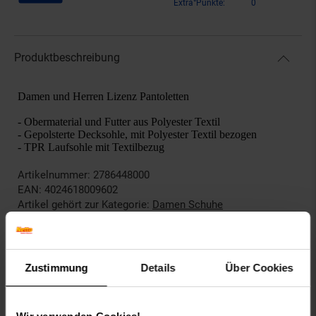
Extra°Punkte:
0
Produktbeschreibung
Damen und Herren Lizenz Pantoletten
- Obermaterial und Futter aus Polyester Textil
- Gepolsterte Decksohle, mit Polyester Textil bezogen
- TPR Laufsohle mit Textilbezug
Artikelnummer: 2786448000
EAN: 4024618009602
Artikel gehört zur Kategorie:
Damen Schuhe
Dieses Produkt ist von allen Gutscheinaktionen
ausgeschlossen.
Zustimmung
Details
Über Cookies
Versandinformationen