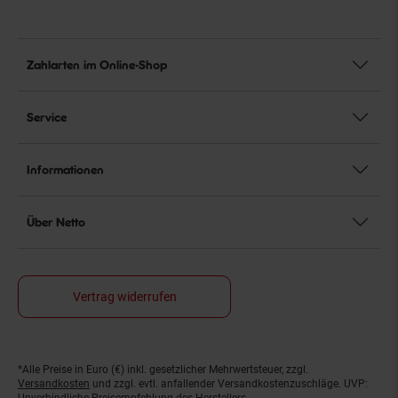
Zahlarten im Online-Shop
Service
Informationen
Über Netto
Vertrag widerrufen
*Alle Preise in Euro (€) inkl. gesetzlicher Mehrwertsteuer, zzgl.
Fußnoten
Versandkosten
und zzgl. evtl. anfallender Versandkostenzuschläge. UVP:
Unverbindliche Preisempfehlung des Herstellers.