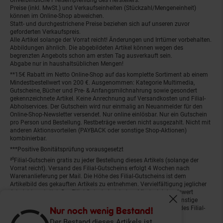
Preise (inkl. MwSt.) und Verkaufseinheiten (Stückzahl/Mengeneinheit)
können im Online-Shop abweichen.
Statt- und durchgestrichene Preise beziehen sich auf unseren zuvor
geforderten Verkaufspreis.
Alle Artikel solange der Vorrat reicht! Änderungen und Irrtümer vorbehalten.
Abbildungen ähnlich. Die abgebildeten Artikel können wegen des
begrenzten Angebots schon am ersten Tag ausverkauft sein.
Abgabe nur in haushaltsüblichen Mengen!
**15€ Rabatt im Netto Online-Shop auf das komplette Sortiment ab einem
Mindestbestellwert von 200 €. Ausgenommen: Kategorie Multimedia,
Gutscheine, Bücher und Pre- & Anfangsmilchnahrung sowie gesondert
gekennzeichnete Artikel. Keine Anrechnung auf Versandkosten und Filial-
Abholservices. Der Gutschein wird nur einmalig an Neuanmelder für den
Online-Shop-Newsletter versendet. Nur online einlösbar. Nur ein Gutschein
pro Person und Bestellung. Restbeträge werden nicht ausgezahlt. Nicht mit
anderen Aktionsvorteilen (PAYBACK oder sonstige Shop-Aktionen)
kombinierbar.
***Positive Bonitätsprüfung vorausgesetzt
²⁰Filial-Gutschein gratis zu jeder Bestellung dieses Artikels (solange der
Vorrat reicht). Versand des Filial-Gutscheins erfolgt 4 Wochen nach
Warenanlieferung per Mail. Die Höhe des Filial-Gutscheins ist dem
Artikelbild des gekauften Artikels zu entnehmen. Vervielfältigung jeglicher
Art nicht gestattet. Der Filial-Gutschein ist ohne Mindesteinkaufswert
einlösbar. Nicht mit anderen Aktionsvorteilen (PAYBACK oder sonstige
Fenster schliess
Shop-Aktionen) kombinierbar. Der jeweilige Gültigkeitszeitraum des Filial-
Nur noch wenig Bestand!
Gutscheins ist darauf vermerkt.
Der Bestand dieses Artikels ist