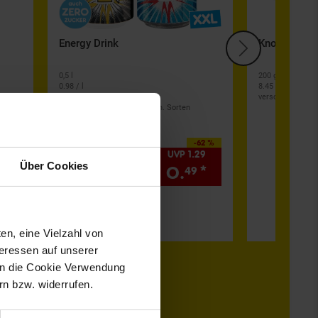
Energy Drink
Knoppers Wa
0,5 l
200 g
0.98 / l
8.45 / kg
zzgl. Pfand 0.
25
€
versch. Sorten
taurin- & koffeinhaltig, versch. Sorten
49 %
-62 %
89
UVP 1.29
Über Cookies
*
0.
*
49
en, eine Vielzahl von
teressen auf unserer
 in die Cookie Verwendung
n bzw. widerrufen.