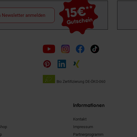
15€
**
m Newsletter anmelden
Gutschein
Folge
uns
auf
Bio Zertifizierung
DE-ÖKO-060
Unsere
Siegel
Informationen
Kontakt
Shop
Impressum
pp
Partnerprogramm