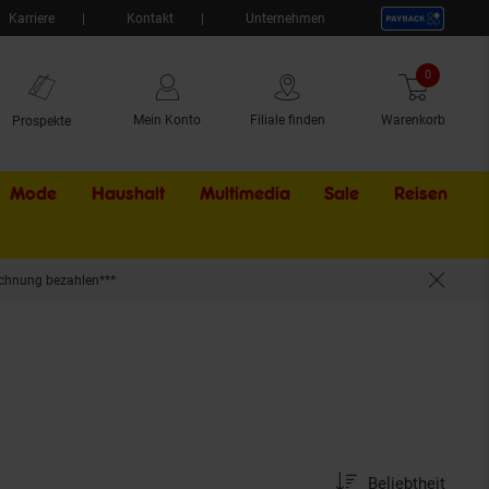
Karriere
Kontakt
Unternehmen
0
Artikel
Mein Konto
Filiale finden
Warenkorb
Prospekte
Mode
Haushalt
Multimedia
Sale
Externer Li
Reisen
chnung bezahlen***
Sortierung
Sortierung:
Beliebtheit