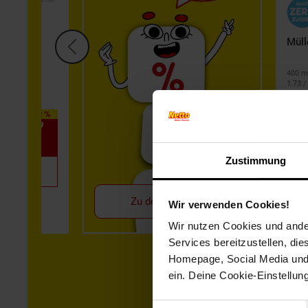
 Riegel
Müll
400 m
1.73 / 
zzgl. 
gekühl
-32 %
UVP 2.49
1.
*
69
Zustimmung
1.
*
49
(7.45 / kg)
Zu den Angeboten
Wir verwenden Cookies!
Wir nutzen Cookies und ander
Services bereitzustellen, di
Homepage, Social Media und P
ein. Deine Cookie-Einstellun
Einwilligungsauswahl