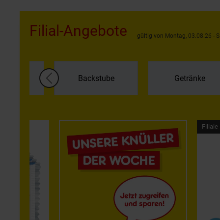
Filial-Angebote
gültig von Montag, 03.08.26 - 
regal &
Backstube
Getränke
kühlung
F
Filiale