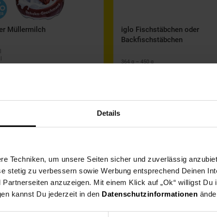
er Müllermilch
iglo Fischstäbchen oder
Backfischstäbchen
l
l
364 g – 450 g
Pfand 0.
25
€
5.53 - 6.84 / kg
t, versch. Sorten
tiefgekühlt
-53 %
-
statt 1.49
statt 4.
Details
0.
*
2.
69
49
e Techniken, um unsere Seiten sicher und zuverlässig anzubiet
ese stetig zu verbessern sowie Werbung entsprechend Deinen In
artnerseiten anzuzeigen. Mit einem Klick auf „Ok“ willigst Du
Alle Filialangebote ansehen
gen kannst Du jederzeit in den
Datenschutzinformationen
änder