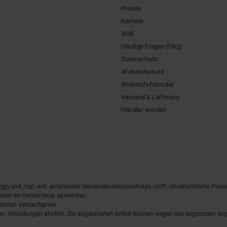
Presse
Karriere
AGB
Häufige Fragen (FAQ)
Datenschutz
Widerrufsrecht
Widerrufsformular
Versand & Lieferung
Händler werden
ten
und zzgl. evtl. anfallender Versandkostenzuschläge. UVP: Unverbindliche Preis
önnen im Online-Shop abweichen.
derten Verkaufspreis.
lten. Abbildungen ähnlich. Die abgebildeten Artikel können wegen des begrenzten A